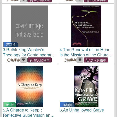
滿額折
3.
Rethinking Wesley's
4.
The Renewal of the Heart
Theology for Contemporary
Is the Mission of the Church:
Methodism
Wesley's Heart Religion in
無庫存
無庫存
the Twenty-First Century
95 折
滿額折
5.
A Charge to Keep：
6.
An Unhallowed Grave
Reflective Supervision and