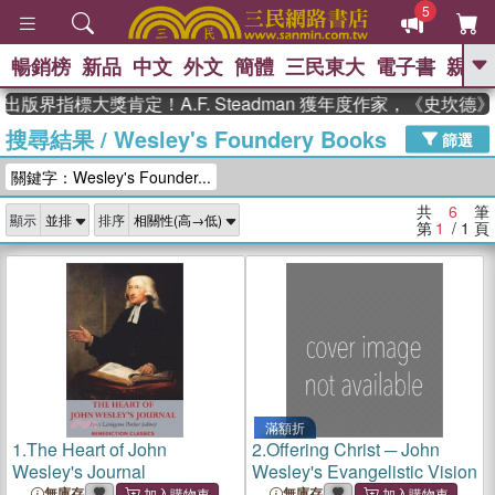
5
暢銷榜
新品
中文
外文
簡體
三民東大
電子書
親子
GO
出版界指標大獎肯定！A.F. Steadman 獲年度作家，《史坎
搜尋結果
/
Wesley's Foundery Books
、
熱搜：
東野圭吾
高希均教授回憶錄
篩選
、
、
、
The Odyssey
父親節
如果歷
關鍵字：Wesley's Founder...
、
、
史是一群喵
暑期推薦
國際布克
、
、
獎 臺灣漫遊錄
方念華
台灣的李
共
6
筆
顯示
排序
、
、
登輝時代
數學女孩：黎曼猜想
第
1
/ 1
頁
偉大的迷走神經
滿額折
1.
The Heart of John
2.
Offering Christ ─ John
Wesley's Journal
Wesley's Evangelistic Vision
無庫存
無庫存