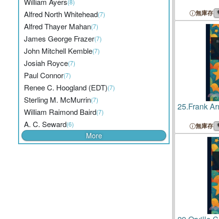
William Ayers
(8)
無庫存
Alfred North Whitehead
(7)
Alfred Thayer Mahan
(7)
James George Frazer
(7)
John Mitchell Kemble
(7)
Josiah Royce
(7)
Paul Connor
(7)
Renee C. Hoogland (EDT)
(7)
Sterling M. McMurrin
(7)
25.
Frank Ar
William Raimond Baird
(7)
A. C. Seward
(6)
無庫存
More