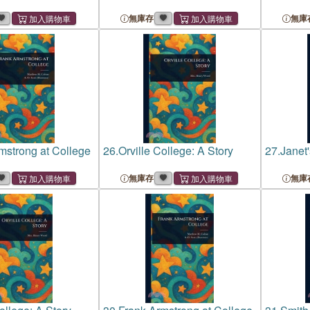
無庫存
無庫
mstrong at College
26.
Orville College: A Story
27.
Janet
無庫存
無庫