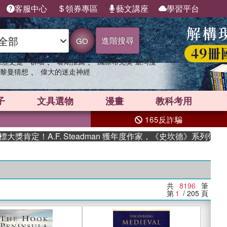
客服中心
領券專區
藝文講座
學習平台
進階搜尋
GO
、
、
果歷史是一群喵
暑期推薦
國際布克獎 臺灣漫
、
黎曼猜想
偉大的迷走神經
子
文具選物
漫畫
教科考用
165反詐騙
A.F. Steadman 獲年度作家，《史坎德》系列帶你踏上熱血
共
8196
筆
第
1
/ 205
頁