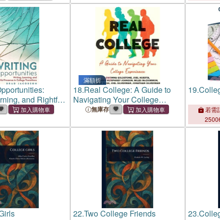
滿額折
pportunities:
18.
Real College: A Guide to
19.
Colle
rning, and Rightful
Navigating Your College
 College
Experience
無庫存
若需訂
2500
Girls
22.
Two College Friends
23.
Colleg