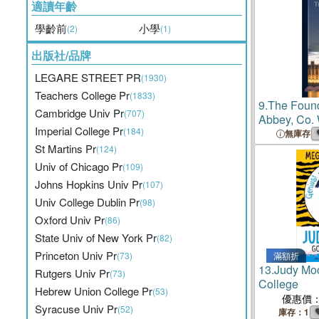
適讀年齡
學齡前
小學
(2)
(1)
出版社/品牌
LEGARE STREET PR
(1930)
Teachers College Pr
(1833)
9.
The Found
Cambridge Univ Pr
(707)
Abbey, Co.
Imperial College Pr
(184)
33
無庫存
St Martins Pr
(124)
Univ of Chicago Pr
(109)
Johns Hopkins Univ Pr
(107)
Univ College Dublin Pr
(98)
Oxford Univ Pr
(86)
State Univ of New York Pr
(82)
Princeton Univ Pr
(73)
滿額折
13.
Judy Moo
Rutgers Univ Pr
(73)
College
Hebrew Union College Pr
(53)
優惠價
Syracuse Univ Pr
(52)
庫存：1