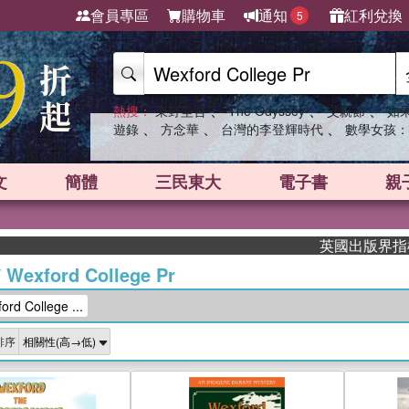
會員專區
購物車
通知
紅利兌換
5
、
、
、
熱搜：
東野圭吾
The Odyssey
父親節
如
、
、
、
遊錄
方念華
台灣的李登輝時代
數學女孩：
文
簡體
三民東大
電子書
親
英國出版界指標大獎肯定！
/
Wexford College Pr
 College ...
排序