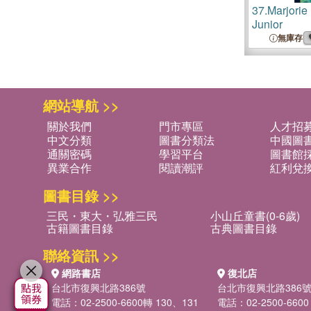
37.
Marjorie
Junior
無庫存
網站導航 >>
關於我們
門市專區
人才招
中文分類
圖書分類法
中國圖
通關密碼
學習平台
圖書館採
異業合作
閱讀潮評
紅利兌
圖書目錄 >>
三民・東大・弘雅三民
小山丘童書(0-6歲)
古籍圖書目錄
古典圖書目錄
聯絡資訊 >>
網路書店
復北店
台北市復興北路386號
台北市復興北路386
電話：02-2500-6600轉 130、131
電話：02-2500-6600