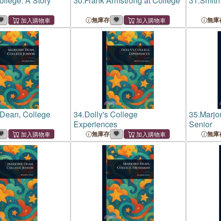
ollege: A Story
30.
Frank Armstrong at College
31.
Smith
無庫存
無庫
 Dean, College
34.
Dolly's College
35.
Marjo
Experiences
Senior
無庫存
無庫