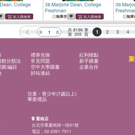
 Dean, College
38.
Marjorie Dean, College
39.
Marjo
Freshman
Freshma
無庫存
無庫
共
8196
筆
1
2
3
4
第
205
頁
募
禮券兌換
紅利積點
聚
書館分類法
常見問題
新手購書
購/編目
空中大學購書
企業合作
換
好站連結
兒童・青少年(7歲以上)
畢業禮品
重南店
號
台北市重慶南路一段61號
電話：02-2361-7511