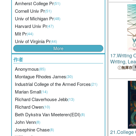
Amherst College Pr
(51)
Cornell Univ Pr
(51)
Univ of Michigan Pr
(48)
Harvard Univ Pr
(47)
Mit Pr
(44)
Univ of Virginia Pr
(44)
More
17.
Writing O
作者
Writing, Lea
Presence in
無庫存
Anonymous
(85)
Transitions
Montague Rhodes James
(30)
Industrial College of the Armed Forces
(21)
Marian Small
(14)
Richard Claverhouse Jebb
(13)
Richard Owen
(10)
Beth Dykstra Van Meeteren(EDI)
(8)
John Venn
(8)
Josephine Chase
(8)
21.
College 