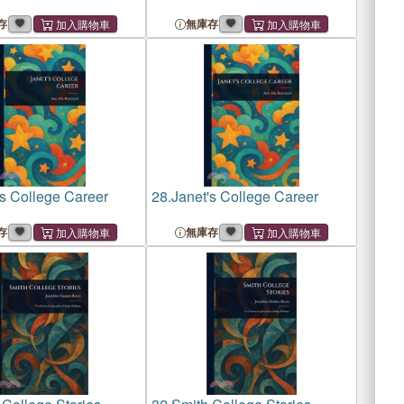
存
無庫存
's College Career
28.
Janet's College Career
存
無庫存