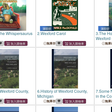
滿額折
滿額折
The Whispersaurus
2.
Wexford Carol
3.
The Ho
Wexford 
無庫存
無庫
f Wexford County,
6.
History of Wexford County,
7.
Some N
Michigan
in the Co
無庫存
無庫