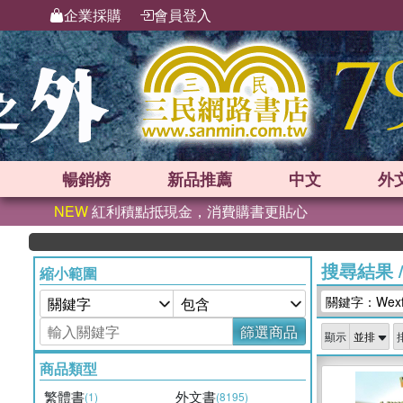
企業採購
會員登入
暢銷榜
新品
推薦
中文
外
NEW
紅利積點抵現金，消費購書更貼心
搜尋結果
縮小範圍
關鍵字：Wexford
篩選商品
顯示
商品類型
繁體書
外文書
(1)
(8195)