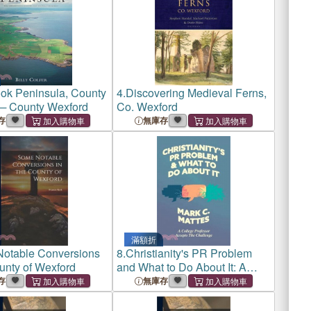
ok Peninsula, County
4.
Discovering Medieval Ferns,
─ County Wexford
Co. Wexford
存
無庫存
滿額折
otable Conversions
8.
Christianity's PR Problem
unty of Wexford
and What to Do About It: A
College Professor Accepts the
存
無庫存
Challenge