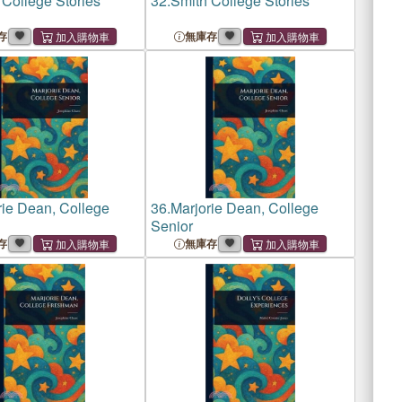
 College Stories
32.
Smith College Stories
存
無庫存
rie Dean, College
36.
Marjorie Dean, College
Senior
存
無庫存