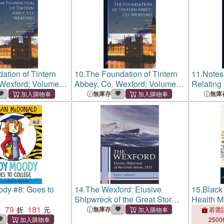
ation of Tintern
10.
The Foundation of Tintern
11.
Notes
 Wexford; Volume
Abbey, Co. Wexford; Volume
Relating 
33
Wexford
無庫存
無庫
dy #8: Goes to
14.
The Wexford: Elusive
15.
Black
Shipwreck of the Great Storm,
Health M
79
181
1913
：
無庫存
若需訂
2500