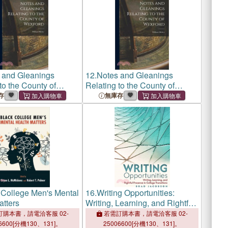
 and Gleanings
12.
Notes and Gleanings
to the County of
Relating to the County of
Wexford
存
無庫存
 College Men's Mental
16.
Writing Opportunities:
atters
Writing, Learning, and Rightful
Presence in College
購本書，請電洽客服 02-
若需訂購本書，請電洽客服 02-
Transitions
6600[分機130、131]。
25006600[分機130、131]。