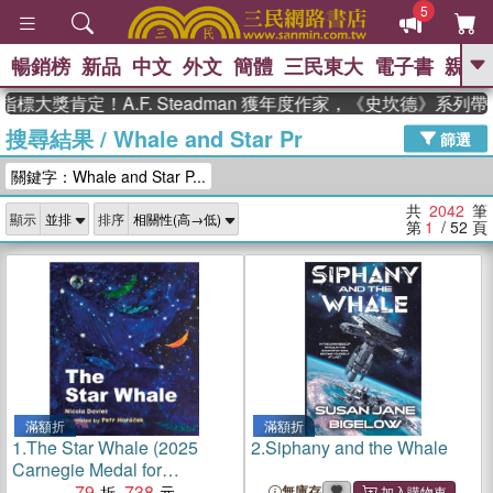
5
暢銷榜
新品
中文
外文
簡體
三民東大
電子書
親子
GO
肯定！A.F. Steadman 獲年度作家，《史坎德》系列帶你踏
搜尋結果
/
Whale and Star Pr
、
熱搜：
東野圭吾
高希均教授回憶錄
篩選
、
、
、
The Odyssey
父親節
如果歷
關鍵字：Whale and Star P...
、
、
史是一群喵
暑期推薦
國際布克
、
、
獎 臺灣漫遊錄
方念華
台灣的李
共
2042
筆
顯示
排序
、
、
登輝時代
數學女孩：黎曼猜想
第
1
/ 52
頁
偉大的迷走神經
滿額折
滿額折
1.
The Star Whale (2025
2.
Siphany and the Whale
Carnegie Medal for
Illustration Nominated)
79
738
無庫存