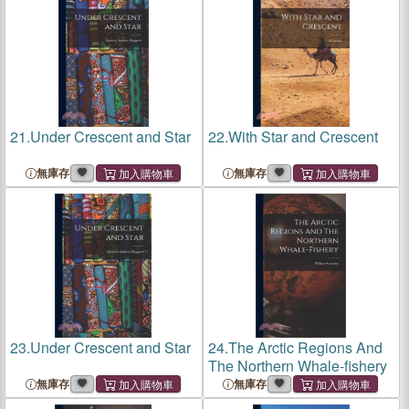
21.
Under Crescent and Star
22.
With Star and Crescent
無庫存
無庫存
23.
Under Crescent and Star
24.
The Arctic Regions And
The Northern Whale-fishery
無庫存
無庫存