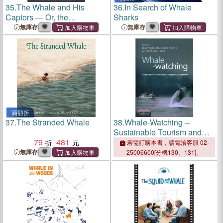
35.
The Whale and His
36.
In Search of Whale
Captors ― Or, the
Sharks
Whaleman's Adventures
無庫存
無庫存
滿額折
37.
The Stranded Whale
38.
Whale-Watching ─
Sustainable Tourism and
79
481
Ecological Management
若需訂購本書，請電洽客服 02-
無庫存
25006600[分機130、131]。