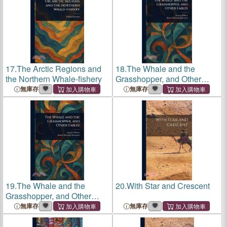
17.
The Arctic Regions and
18.
The Whale and the
the Northern Whale-fishery
Grasshopper, and Other
Fables
無庫存
無庫存
19.
The Whale and the
20.
With Star and Crescent
Grasshopper, and Other
Fables
無庫存
無庫存