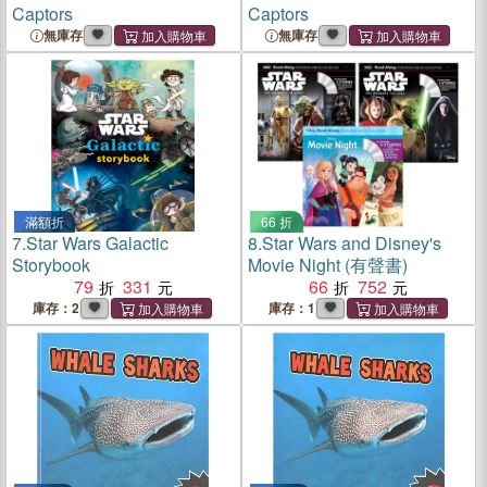
Captors
Captors
無庫存
無庫存
滿額折
66 折
7.
Star Wars Galactic
8.
Star Wars and Disney's
Storybook
Movie Night (有聲書)
79
331
66
752
庫存：2
庫存：1