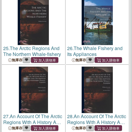
25.
The Arctic Regions And
26.
The Whale Fishery and
The Northern Whale-fishery
Its Appliances
無庫存
無庫存
27.
An Account Of The Arctic
28.
An Account Of The Arctic
Regions With A History And
Regions With A History And
Description Of The Northern
Description Of The Northern
無庫存
無庫存