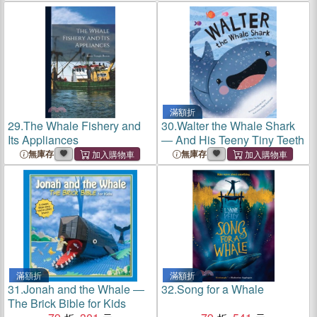
Whale-fishery: The Whale-
Whale-fishery: The Whale-
fishery
fishery
滿額折
29.
The Whale Fishery and
30.
Walter the Whale Shark
Its Appliances
― And His Teeny Tiny Teeth
無庫存
無庫存
滿額折
滿額折
31.
Jonah and the Whale ―
32.
Song for a Whale
The Brick Bible for Kids