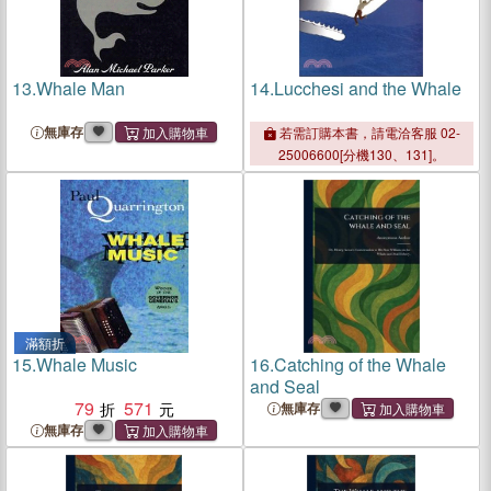
13.
Whale Man
14.
Lucchesi and the Whale
無庫存
若需訂購本書，請電洽客服 02-
25006600[分機130、131]。
滿額折
15.
Whale Music
16.
Catching of the Whale
and Seal
79
571
無庫存
無庫存