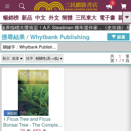
5
暢銷榜
新品
中文
外文
簡體
三民東大
電子書
親子
GO
版界指標大獎肯定！A.F. Steadman 獲年度作家，《史坎德
搜尋結果
/
Whytbank Publishing
、
、
熱搜：
東野圭吾
The Odyssey
篩選
、
、
父親節
如果歷史是一群喵
暑期
關鍵字：Whytbank Publish...
、
、
推薦
國際布克獎 臺灣漫遊錄
方
、
、
念華
台灣的李登輝時代
數學女
共
1
筆
顯示
排序
、
孩：黎曼猜想
偉大的迷走神經
第
1
/ 1
頁
滿額折
1.
Ficus Tree and Ficus
Bonsai Tree - The Complete
Guide to Growing, Pruning
79
663