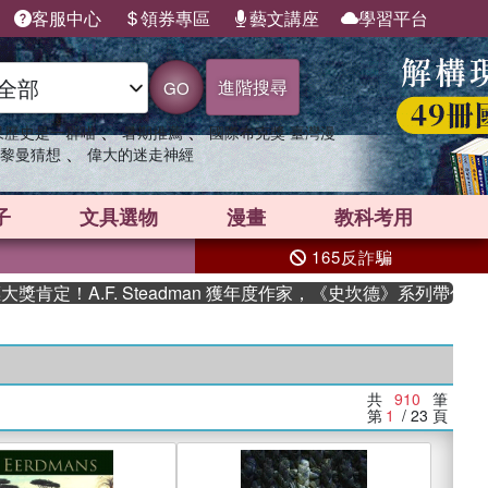
客服中心
領券專區
藝文講座
學習平台
進階搜尋
GO
、
、
果歷史是一群喵
暑期推薦
國際布克獎 臺灣漫
、
黎曼猜想
偉大的迷走神經
子
文具選物
漫畫
教科考用
165反詐騙
.F. Steadman 獲年度作家，《史坎德》系列帶你踏上熱血奇
共
910
筆
第
1
/ 23
頁