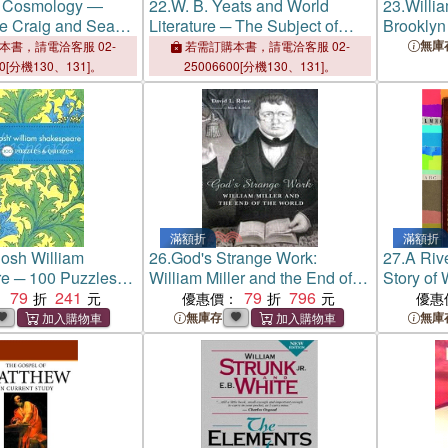
 Cosmology ―
22.
W. B. Yeats and World
23.
Willi
ne Craig and Sean
Literature ─ The Subject of
Brooklyn
ialogue
Poetry
Developm
無庫
本書，請電洽客服 02-
若需訂購本書，請電洽客服 02-
00[分機130、131]。
25006600[分機130、131]。
滿額折
滿額折
osh William
26.
God's Strange Work:
27.
A Riv
e ─ 100 Puzzles &
William Miller and the End of
Story of 
79
241
the World
79
796
Williams
：
優惠價：
優惠
Honor)
無庫存
無庫