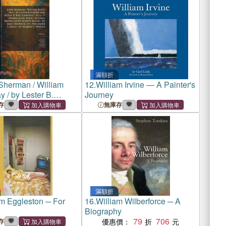
Elihu Root / by James Brown
Scott. Robert Bacon
滿額折
Sherman / William
12.
William Irvine ― A Painter's
 / by Lester B.
Journey
and Royal B. Way.
存
無庫存
/ by A.L.P. Dennis.
ot / by James Brown
obert Bacon
滿額折
am Eggleston ─ For
16.
William Wilberforce ─ A
Biography
79
706
存
優惠價：