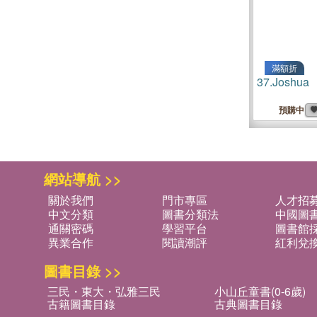
滿額折
37.
Joshua
預購中
網站導航 >>
關於我們
門市專區
人才招
中文分類
圖書分類法
中國圖
通關密碼
學習平台
圖書館採
異業合作
閱讀潮評
紅利兌
圖書目錄 >>
三民・東大・弘雅三民
小山丘童書(0-6歲)
古籍圖書目錄
古典圖書目錄