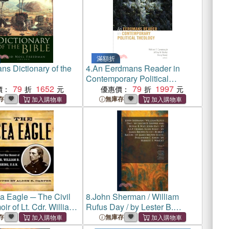
滿額折
s Dictionary of the
4.
An Eerdmans Reader in
Contemporary Political
79
1652
Theology
79
1997
價：
優惠價：
存
無庫存
a Eagle ─ The Civil
8.
John Sherman / William
r of Lt. Cdr. William
Rufus Day / by Lester B.
ng
Shippee and Royal B. Way.
存
無庫存
John Hay / by A.L.P. Dennis.