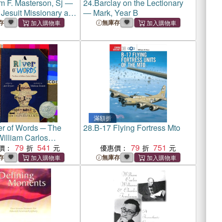
am F. Masterson, Sj ―
24.
Barclay on the Lectionary
 Jesuit Missionary and
― Mark, Year B
ent Visionary
存
無庫存
滿額折
er of Words ─ The
28.
B-17 Flying Fortress Mto
William Carlos
 (Caldecott Medal
79
541
79
751
價：
優惠價：
存
無庫存