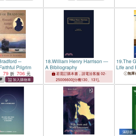
Bradford ─
18.
William Henry Harrison ―
19.
The G
aithful Pilgrim
A Bibliography
Life and 
79
706
Right Ho
：
無庫
若需訂購本書，請電洽客服 02-
Gladston
25006600[分機130、131]。
Minister
Edition
滿額折