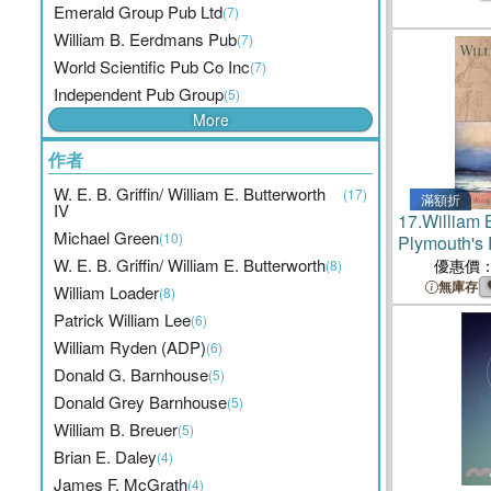
Emerald Group Pub Ltd
(7)
William B. Eerdmans Pub
(7)
World Scientific Pub Co Inc
(7)
Independent Pub Group
(5)
More
作者
W. E. B. Griffin/ William E. Butterworth
(17)
滿額折
IV
17.
William 
Michael Green
(10)
Plymouth's F
W. E. B. Griffin/ William E. Butterworth
優惠價
(8)
無庫存
William Loader
(8)
Patrick William Lee
(6)
William Ryden (ADP)
(6)
Donald G. Barnhouse
(5)
Donald Grey Barnhouse
(5)
William B. Breuer
(5)
Brian E. Daley
(4)
James F. McGrath
(4)