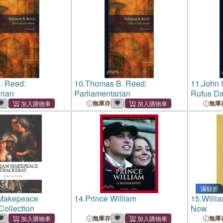
. Reed:
10.
Thomas B. Reed:
11.
John 
rian
Parliamentarian
Rufus Day
Shippee 
無庫存
無庫
John Hay 
Elihu Ro
Scott. R
滿額折
 Makepeace
14.
Prince William
15.
Willi
Collection
Now
無庫存
無庫