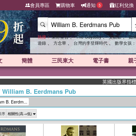
會員專區
購物車
通知
紅利兌換
5
、
、
、
熱搜：
東野圭吾
The Odyssey
父親節
如
、
、
、
遊錄
方念華
台灣的李登輝時代
數學女孩：
文
簡體
三民東大
電子書
親
英國出版界指標大獎肯定！A
/
William B. Eerdmans Pub
 B. Eerdm...
排序