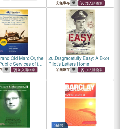
無庫存
rand Old Man: Or, the
20.
Disgracefully Easy: A B-24
Public Services of the
Pilot's Letters Home
norable William Ewart
存
無庫存
e, Four Times Prime
 of England (Cram
滿額折