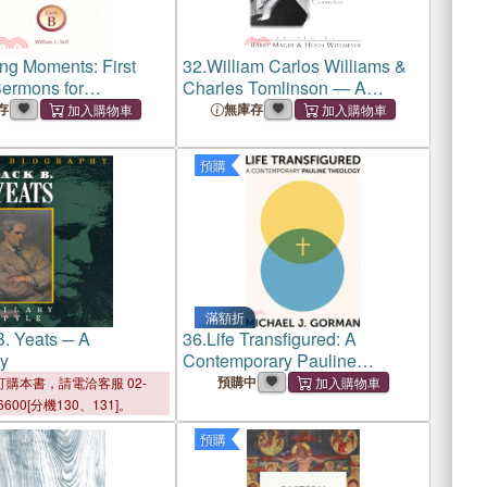
ing Moments: First
32.
William Carlos Williams &
ermons for
Charles Tomlinson — A
hristmas/Epiphany,
Transatlantic Connection
存
無庫存
預購
滿額折
B. Yeats ─ A
36.
Life Transfigured: A
y
Contemporary Pauline
Theology
預購中
購本書，請電洽客服 02-
6600[分機130、131]。
預購