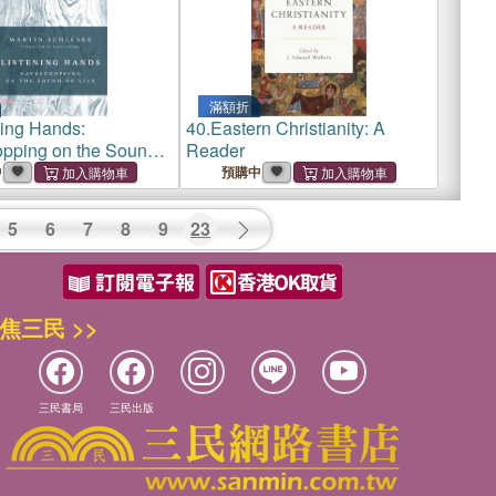
滿額折
ning Hands:
40.
Eastern Christianity: A
pping on the Sound
Reader
中
預購中
5
6
7
8
9
23
焦三民 >>
三民書局
三民出版