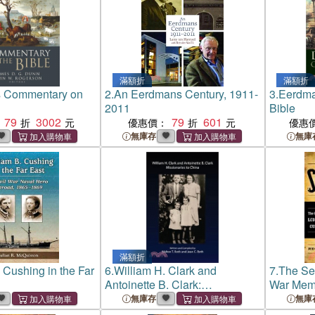
滿額折
滿額折
 Commentary on
2.
An Eerdmans Century, 1911-
3.
Eerdman
2011
Bible
79
3002
79
601
優惠價：
優惠
無庫存
無庫
滿額折
 Cushing in the Far
6.
William H. Clark and
7.
The Se
Antoinette B. Clark:
War Memoi
Missionaries to China
B. Cushi
無庫存
無庫