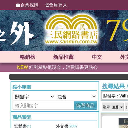
企業採購
會員登入
暢銷榜
新品
推薦
中文
外
NEW
紅利積點抵現金，消費購書更貼心
搜尋結果
縮小範圍
關鍵字：William
篩選商品
顯示
商品類型
繁體書
外文書
(1)
(908)