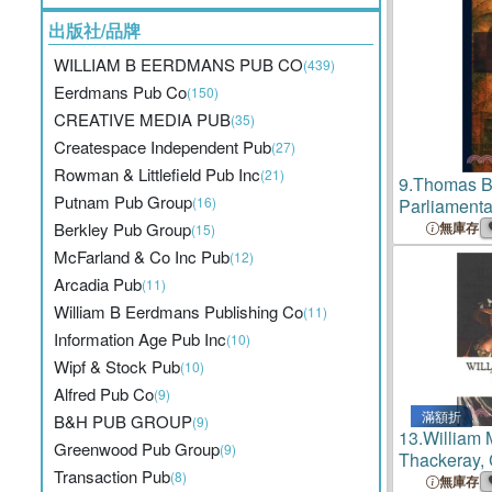
出版社/品牌
WILLIAM B EERDMANS PUB CO
(439)
Eerdmans Pub Co
(150)
CREATIVE MEDIA PUB
(35)
Createspace Independent Pub
(27)
Rowman & Littlefield Pub Inc
(21)
9.
Thomas B
Putnam Pub Group
(16)
Parliamenta
Berkley Pub Group
無庫存
(15)
McFarland & Co Inc Pub
(12)
Arcadia Pub
(11)
William B Eerdmans Publishing Co
(11)
Information Age Pub Inc
(10)
Wipf & Stock Pub
(10)
Alfred Pub Co
(9)
滿額折
B&H PUB GROUP
(9)
13.
William
Greenwood Pub Group
(9)
Thackeray, 
Transaction Pub
(8)
無庫存