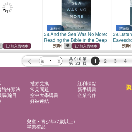
滿額折
滿額折
38.
And the Sea Was No More:
39.
Liste
Reading the Bible in the Deep
Eavesdro
of Life
預購中
預購
共
910
筆
1
2
3
4
第
23
頁
募
禮券兌換
紅利積點
聚
書館分類法
常見問題
新手購書
購/編目
空中大學購書
企業合作
換
好站連結
兒童・青少年(7歲以上)
畢業禮品