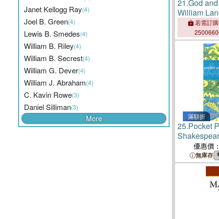
21.
God and
Janet Kellogg Ray
(4)
William La
Joel B. Green
Carroll in D
(4)
若需訂購
250066
Lewis B. Smedes
(4)
William B. Riley
(4)
William B. Secrest
(4)
William G. Dever
(4)
William J. Abraham
(4)
C. Kavin Rowe
(3)
Daniel Silliman
(3)
滿額折
More
25.
Pocket P
Shakespear
Quizzes
優惠價
無庫存