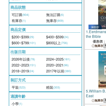
商品狀態
可訂購
無法訂購
(904)
(6)
有庫存
無庫存
(1)
(909)
滿額折
商品定價
1.
Eerdmans
the Bible
$200~$399
$400~$599
(29)
(24)
優惠價：
$600~$799
$800以上
(101)
(756)
無庫存
出版日期
2026年以後
2024~2025
(78)
(181)
2022~2023
2020~2021
(151)
(96)
2018~2019
2017年以前
(24)
(380)
裝訂方式
平裝
精裝
(523)
(303)
5.
William B.
East
適讀年齡
無庫存
小學
(1)