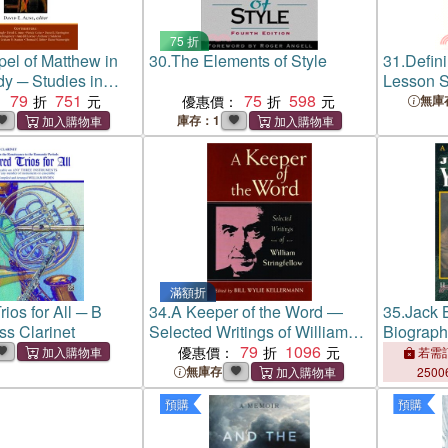
75 折
el of Matthew in
30.
The Elements of Style
31.
Defin
dy ─ Studies in
Lesson S
illiam G.
79
751
75
598
Advent/C
：
優惠價：
無庫
S.J
Cycle B
庫存：1
滿額折
ios for All ─ B
34.
A Keeper of the Word ―
35.
Jack 
ss Clarinet
Selected Writings of William
Biograph
Stringfellow
79
1096
優惠價：
若需訂
無庫存
2500
預購
預購