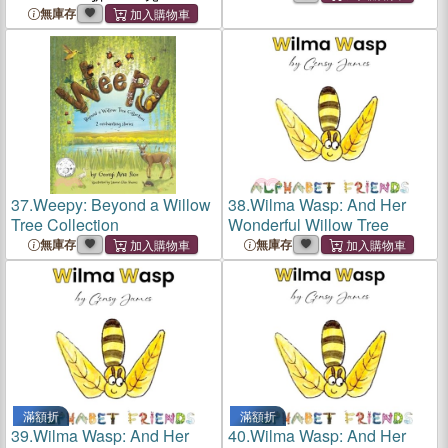
無庫存
37.
Weepy: Beyond a Willow
38.
Wilma Wasp: And Her
Tree Collection
Wonderful Willow Tree
無庫存
無庫存
滿額折
滿額折
39.
Wilma Wasp: And Her
40.
Wilma Wasp: And Her