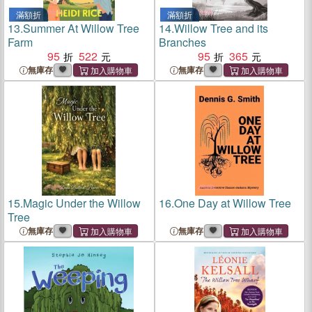
滿額折
滿額折
13.
Summer At Willow Tree
14.
Willow Tree and its
Farm
Branches
95
522
95
365
無庫存
無庫存
15.
Magic Under the Willow
16.
One Day at Willow Tree
Tree
無庫存
無庫存