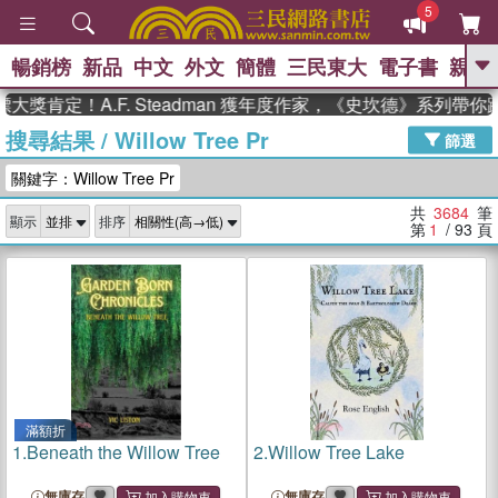
5
暢銷榜
新品
中文
外文
簡體
三民東大
電子書
親子
GO
定！A.F. Steadman 獲年度作家，《史坎德》系列帶你踏上
搜尋結果
/
Willow Tree Pr
、
熱搜：
東野圭吾
高希均教授回憶錄
篩選
、
、
、
The Odyssey
父親節
如果歷
關鍵字：Willow Tree Pr
、
、
史是一群喵
暑期推薦
國際布克
、
、
獎 臺灣漫遊錄
方念華
台灣的李
共
3684
筆
顯示
排序
、
、
登輝時代
數學女孩：黎曼猜想
第
1
/ 93
頁
偉大的迷走神經
滿額折
1.
Beneath the Willow Tree
2.
Willow Tree Lake
無庫存
無庫存