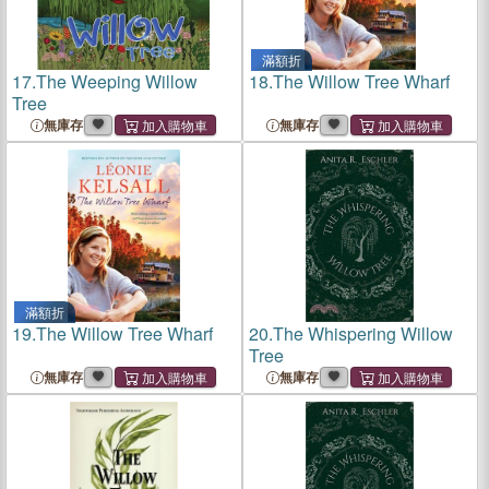
滿額折
17.
The Weeping Willow
18.
The Willow Tree Wharf
Tree
無庫存
無庫存
滿額折
19.
The Willow Tree Wharf
20.
The Whispering Willow
Tree
無庫存
無庫存