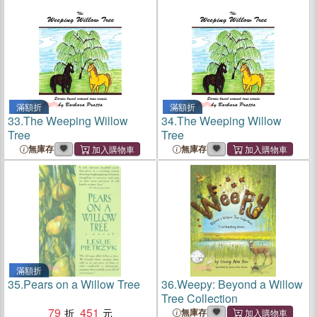
滿額折
滿額折
33.
The Weeping Willow
34.
The Weeping Willow
Tree
Tree
無庫存
無庫存
滿額折
35.
Pears on a Willow Tree
36.
Weepy: Beyond a Willow
Tree Collection
79
451
無庫存