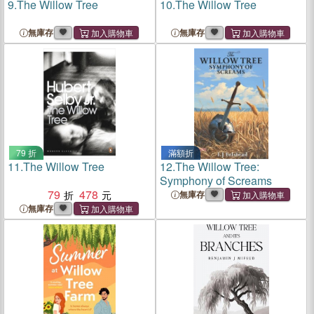
9.
The Willow Tree
10.
The Willow Tree
無庫存
無庫存
79 折
滿額折
11.
The Willow Tree
12.
The Willow Tree:
Symphony of Screams
79
478
無庫存
無庫存