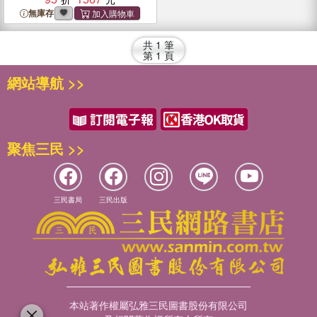
無庫存
共
1
筆
第
1
頁
網站導航 >>
聚焦三民 >>
三民書局
三民出版
本站著作權屬弘雅三民圖書股份有限公司