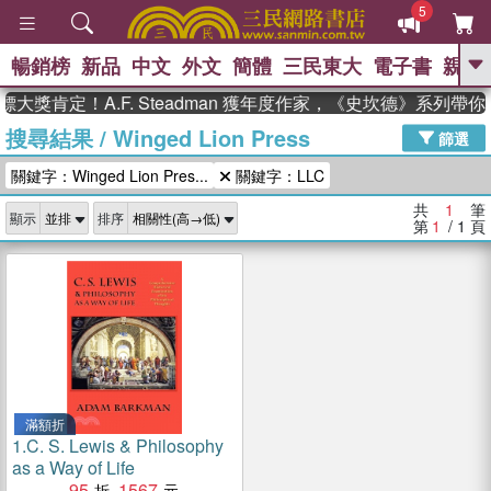
5
暢銷榜
新品
中文
外文
簡體
三民東大
電子書
親子
GO
大獎肯定！A.F. Steadman 獲年度作家，《史坎德》系列帶
搜尋結果
/
Winged Lion Press
、
熱搜：
東野圭吾
高希均教授回憶錄
篩選
、
、
、
The Odyssey
父親節
如果歷
關鍵字：Winged Lion Pres...
關鍵字：LLC
、
、
史是一群喵
暑期推薦
國際布克
、
、
獎 臺灣漫遊錄
方念華
台灣的李
共
1
筆
顯示
排序
、
、
登輝時代
數學女孩：黎曼猜想
第
1
/ 1
頁
偉大的迷走神經
滿額折
1.
C. S. Lewis & Philosophy
as a Way of Life
95
1567