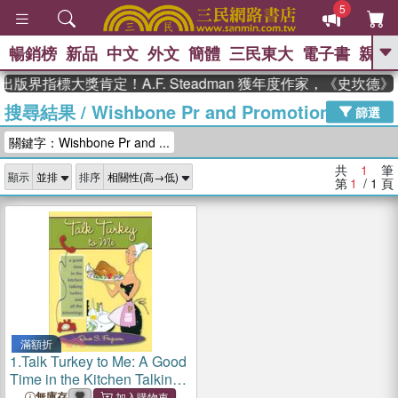
5
暢銷榜
新品
中文
外文
簡體
三民東大
電子書
親子
GO
出版界指標大獎肯定！A.F. Steadman 獲年度作家，《史坎
搜尋結果
/
Wishbone Pr and Promotions Inc
、
、
熱搜：
東野圭吾
The Odyssey
篩選
、
、
父親節
如果歷史是一群喵
暑期
關鍵字：Wishbone Pr and ...
、
、
推薦
國際布克獎 臺灣漫遊錄
方
、
、
念華
台灣的李登輝時代
數學女
共
1
筆
顯示
排序
、
孩：黎曼猜想
偉大的迷走神經
第
1
/ 1
頁
滿額折
1.
Talk Turkey to Me: A Good
Time in the Kitchen Talking
Turkey And All the
無庫存