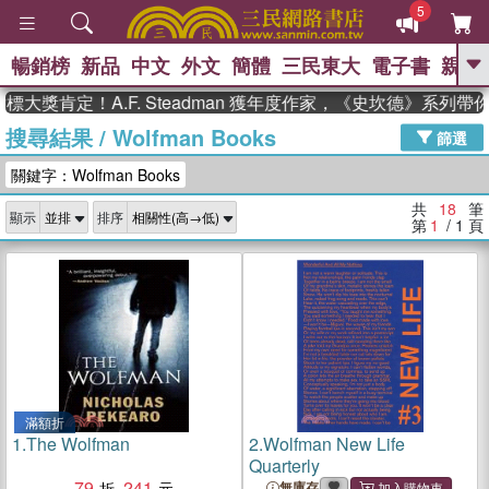
5
暢銷榜
新品
中文
外文
簡體
三民東大
電子書
親子
GO
獎肯定！A.F. Steadman 獲年度作家，《史坎德》系列帶你
搜尋結果
/
Wolfman Books
、
熱搜：
東野圭吾
高希均教授回憶錄
篩選
、
、
、
The Odyssey
父親節
如果歷
關鍵字：Wolfman Books
、
、
史是一群喵
暑期推薦
國際布克
、
、
獎 臺灣漫遊錄
方念華
台灣的李
共
18
筆
顯示
排序
、
、
登輝時代
數學女孩：黎曼猜想
第
1
/ 1
頁
偉大的迷走神經
滿額折
1.
The Wolfman
2.
Wolfman New Life
Quarterly
79
241
無庫存