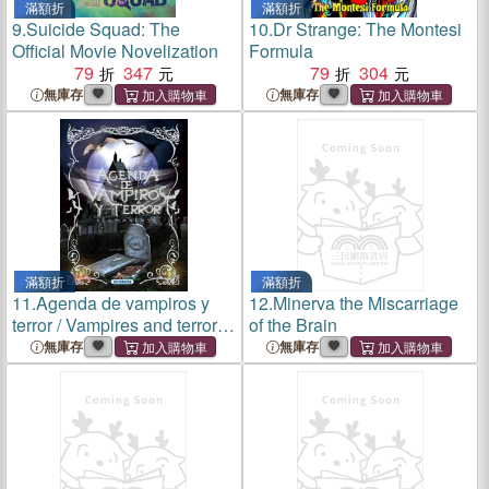
滿額折
滿額折
9.
Suicide Squad: The
10.
Dr Strange: The Montesi
Official Movie Novelization
Formula
79
347
79
304
無庫存
無庫存
滿額折
滿額折
11.
Agenda de vampiros y
12.
Minerva the Miscarriage
terror / Vampires and terror
of the Brain
agenda ─ Agenda Escolar
無庫存
無庫存
Permanente / Studen
Planner