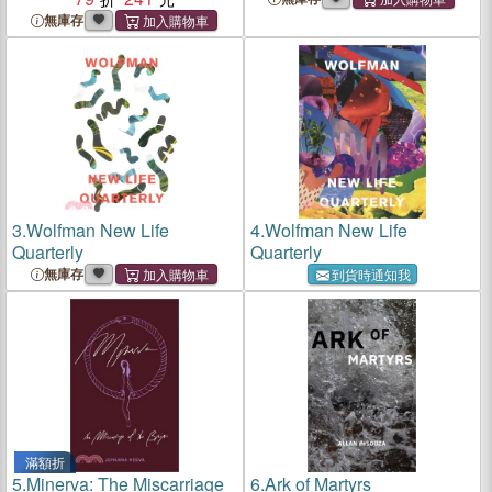
無庫存
3.
Wolfman New Life
4.
Wolfman New Life
Quarterly
Quarterly
無庫存
到貨時通知我
滿額折
5.
Minerva: The Miscarriage
6.
Ark of Martyrs