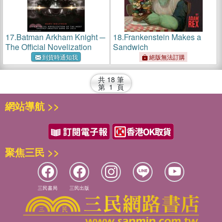
17.
Batman Arkham Knight ─
18.
Frankenstein Makes a
The Official Novelization
Sandwich
到貨時通知我
絕版無法訂購
共
18
筆
第
1
頁
網站導航 >>
聚焦三民 >>
三民書局
三民出版