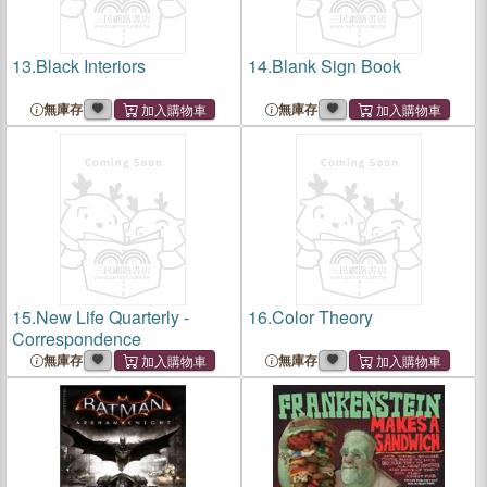
13.
Black Interiors
14.
Blank Sign Book
無庫存
無庫存
15.
New Life Quarterly -
16.
Color Theory
Correspondence
無庫存
無庫存