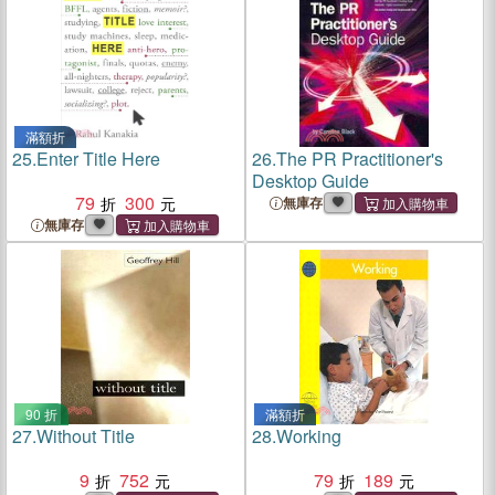
滿額折
25.
Enter Title Here
26.
The PR Practitioner's
Desktop Guide
79
300
無庫存
無庫存
90 折
滿額折
27.
Without Title
28.
Working
9
752
79
189