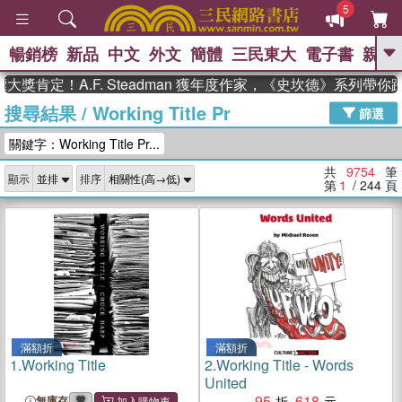
5
暢銷榜
新品
中文
外文
簡體
三民東大
電子書
親子
GO
！A.F. Steadman 獲年度作家，《史坎德》系列帶你踏上熱
搜尋結果
/
Working Title Pr
、
熱搜：
東野圭吾
高希均教授回憶錄
篩選
、
、
、
The Odyssey
父親節
花開錦
關鍵字：Working Title Pr...
、
、
、
繡
暑期推薦
方念華
台灣的
、
李登輝時代
數學女孩：黎曼猜想
共
9754
筆
顯示
排序
、
、
偉大的迷走神經
如果歷史是一
第
1
/ 244
頁
、
群喵
臺灣漫遊錄
滿額折
滿額折
1.
Working Title
2.
Working Title - Words
United
95
618
無庫存