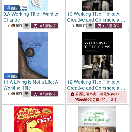
滿額折
9.
A Working Title I Want to
10.
Working Title Films: A
Change
Creative and Commercial
History
無庫存
無庫存
滿額折
11.
A Living is Not a Life: A
12.
Working Title Films: A
Working Title
Creative and Commercial
History
無庫存
若需訂購本書，請電洽客服 02-
25006600[分機130、131]。