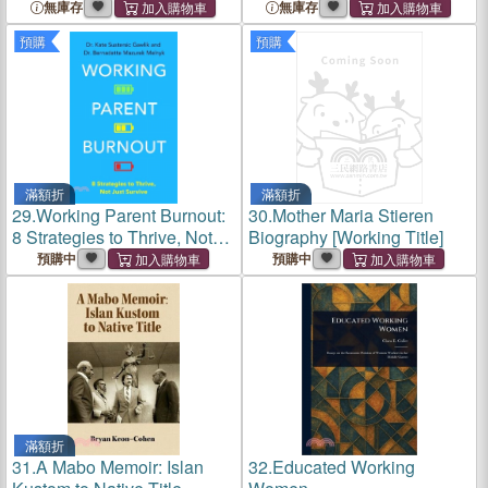
無庫存
無庫存
預購
預購
滿額折
滿額折
29.
Working Parent Burnout:
30.
Mother Maria Stieren
8 Strategies to Thrive, Not
Biography [Working Title]
Just Survive
預購中
預購中
滿額折
31.
A Mabo Memoir: Islan
32.
Educated Working