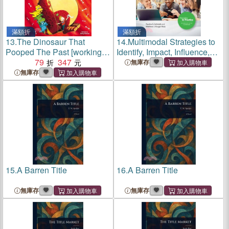
滿額折
滿額折
13.
The Dinosaur That
14.
Multimodal Strategies to
Pooped The Past [working
Identify, Impact, Influence,
title]
79
347
and Imagine Literacies with
無庫存
Technologies [Working Title]
無庫存
15.
A Barren Title
16.
A Barren Title
無庫存
無庫存