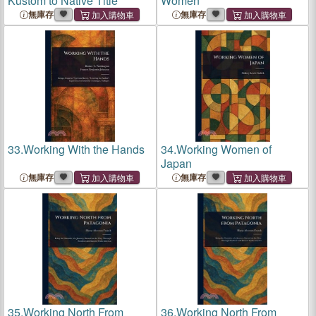
Kustom to Native Title
Women
無庫存
無庫存
33.
Working With the Hands
34.
Working Women of
Japan
無庫存
無庫存
35.
Working North From
36.
Working North From