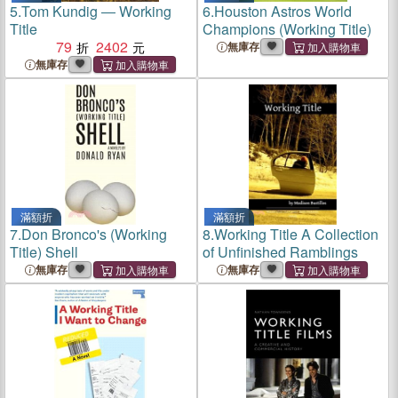
5.
Tom Kundig ― Working
6.
Houston Astros World
Title
Champions (Working Title)
79
2402
無庫存
無庫存
滿額折
滿額折
7.
Don Bronco's (Working
8.
Working Title A Collection
Title) Shell
of Unfinished Ramblings
無庫存
無庫存