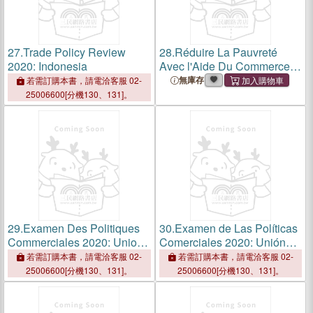
27.
Trade Policy Review
28.
Réduire La Pauvreté
2020: Indonesia
Avec l'Aide Du Commerce
Mondial: 10 Cas Concrets
無庫存
若需訂購本書，請電洽客服 02-
25006600[分機130、131]。
29.
Examen Des Politiques
30.
Examen de Las Políticas
Commerciales 2020: Union
Comerciales 2020: Unión
Européenne
Europea
若需訂購本書，請電洽客服 02-
若需訂購本書，請電洽客服 02-
25006600[分機130、131]。
25006600[分機130、131]。