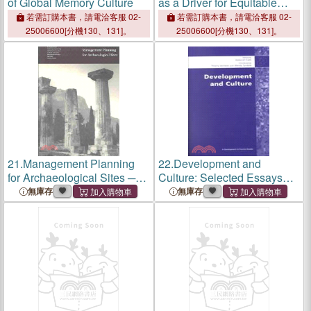
of Global Memory Culture
as a Driver for Equitable
Development
若需訂購本書，請電洽客服 02-
若需訂購本書，請電洽客服 02-
25006600[分機130、131]。
25006600[分機130、131]。
21.
Management Planning
22.
Development and
for Archaeological Sites ─
Culture: Selected Essays
An International Workshop
from Development in
無庫存
無庫存
Organized by the Getty
Practice
Conservation Institute and
Loyola Marymount
University, Corinth, Greece,
19-22 May 2000