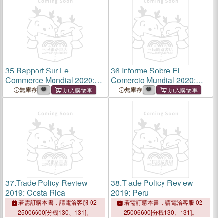
35.
Rapport Sur Le
36.
Informe Sobre El
Commerce Mondial 2020:
Comercio Mundial 2020:
Les Politiques Publiques
Políticas Gubernamentales
無庫存
無庫存
Visant À Promouvoir
Para Promover La
l'Innovation À l'Ère
Innovación En La Era Digital
Numérique
37.
Trade Policy Review
38.
Trade Policy Review
2019: Costa Rica
2019: Peru
若需訂購本書，請電洽客服 02-
若需訂購本書，請電洽客服 02-
25006600[分機130、131]。
25006600[分機130、131]。