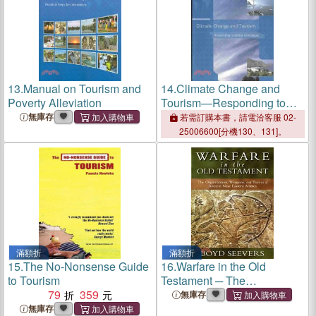
13.
Manual on Tourism and
14.
Climate Change and
Poverty Alleviation
Tourism—Responding to
Global Challenges
無庫存
若需訂購本書，請電洽客服 02-
25006600[分機130、131]。
滿額折
滿額折
15.
The No-Nonsense Guide
16.
Warfare in the Old
to Tourism
Testament ─ The
79
359
Organization, Weapons, and
無庫存
Tactics of Ancient Near
無庫存