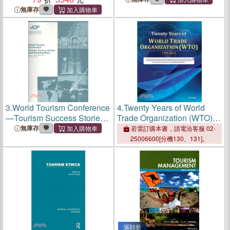
無庫存
3.
World Tourism Conference
4.
Twenty Years of World
—Tourism Success Stories
Trade Organization (WTO) ─
and Shooting Stars, Kuala
1995-2015
無庫存
若需訂購本書，請電洽客服 02-
Lumpur, 4? June 2007
25006600[分機130、131]。
滿額折