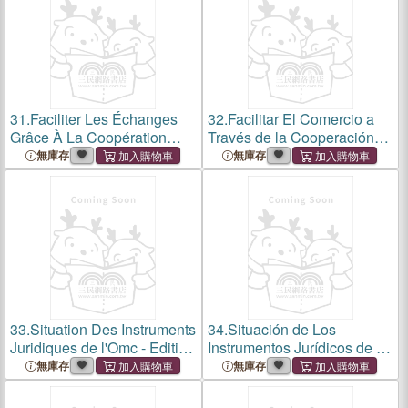
31.
Faciliter Les Échanges
32.
Facilitar El Comercio a
Grâce À La Coopération
Través de la Cooperación
Réglementaire: Le Cas Des
Regulatoria: El Caso de Los
無庫存
無庫存
Accords Et Comités OTC /
Acuerdos Y Comités OTC /
Sps de l'Omc
Msf de la Omc
33.
Situation Des Instruments
34.
Situación de Los
Juridiques de l'Omc - Edition
Instrumentos Jurídicos de la
2019
Omc - Edición 2019
無庫存
無庫存