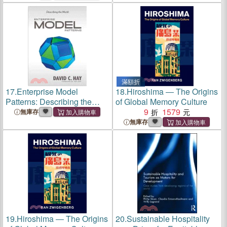
Eastern Armies
滿額折
17.
Enterprise Model
18.
Hiroshima ― The Origins
Patterns: Describing the
of Global Memory Culture
World (Uml Version)
9
1579
無庫存
無庫存
19.
Hiroshima ― The Origins
20.
Sustainable Hospitality