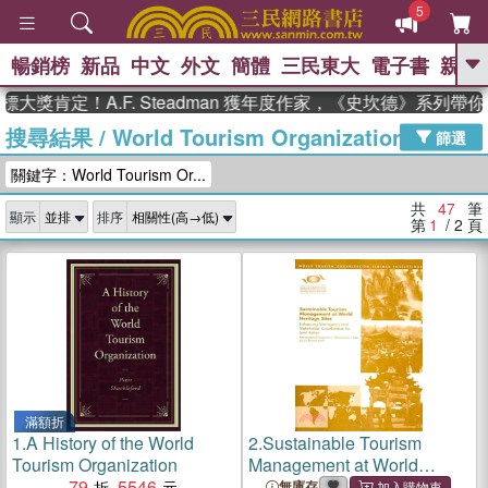
5
暢銷榜
新品
中文
外文
簡體
三民東大
電子書
親子
GO
定！A.F. Steadman 獲年度作家，《史坎德》系列帶你踏
搜尋結果
/
World Tourism Organization Pubns
、
熱搜：
東野圭吾
高希均教授回憶錄
篩選
、
、
、
The Odyssey
父親節
如果歷
關鍵字：World Tourism Or...
、
、
史是一群喵
暑期推薦
國際布克
、
、
獎 臺灣漫遊錄
方念華
台灣的李
共
47
筆
顯示
排序
、
、
登輝時代
數學女孩：黎曼猜想
第
1
/ 2
頁
偉大的迷走神經
滿額折
1.
A History of the World
2.
Sustainable Tourism
Tourism Organization
Management at World
79
5546
Heritage Sites
無庫存