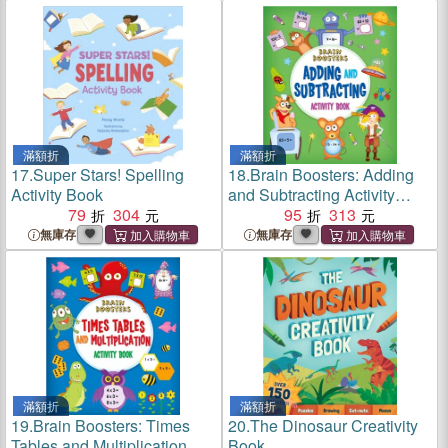
滿額折
滿額折
17.
Super Stars! Spelling
18.
Brain Boosters: Adding
Activity Book
and Subtracting Activity
79
304
Book
95
313
無庫存
無庫存
滿額折
滿額折
19.
Brain Boosters: Times
20.
The Dinosaur Creativity
Tables and Multiplication
Book