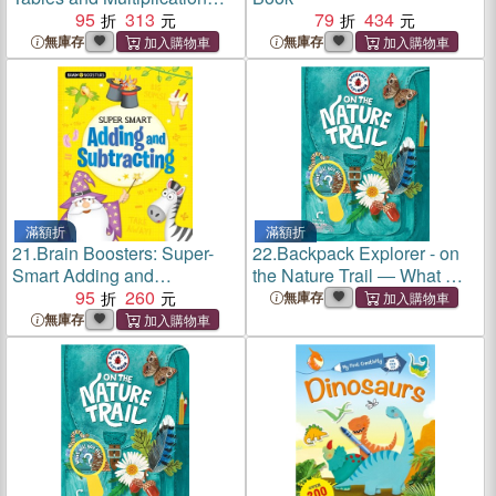
Activity Book
95
313
79
434
無庫存
無庫存
滿額折
滿額折
21.
Brain Boosters: Super-
22.
Backpack Explorer - on
Smart Adding and
the Nature Trail ― What Will
Subtracting
95
260
You Find?
無庫存
無庫存