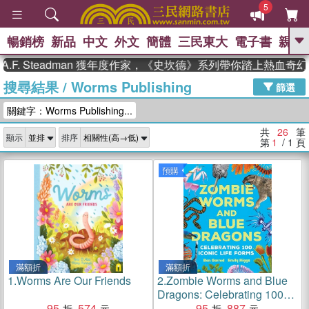
5
暢銷榜
新品
中文
外文
簡體
三民東大
電子書
親子
GO
 Steadman 獲年度作家，《史坎德》系列帶你踏上熱血奇幻旅程
搜尋結果
/
Worms Publishing
、
熱搜：
東野圭吾
高希均教授回憶錄
篩選
、
、
、
The Odyssey
父親節
如果歷
關鍵字：Worms Publishing...
、
、
史是一群喵
暑期推薦
國際布克
、
、
獎 臺灣漫遊錄
方念華
台灣的李
共
26
筆
顯示
排序
、
、
登輝時代
數學女孩：黎曼猜想
第
1
/ 1
頁
偉大的迷走神經
預購
滿額折
滿額折
1.
Worms Are Our Friends
2.
Zombie Worms and Blue
Dragons: Celebrating 100
95
574
Iconic Life Forms
95
887