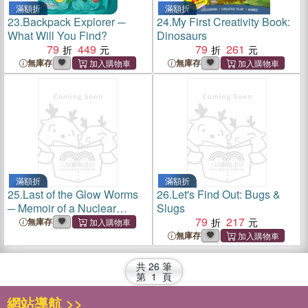
滿額折
滿額折
23.
Backpack Explorer ─
24.
My First Creativity Book:
What Will You Find?
Dinosaurs
79
449
79
261
無庫存
無庫存
滿額折
滿額折
25.
Last of the Glow Worms
26.
Let's Find Out: Bugs &
─ Memoir of a Nuclear
Slugs
Weapons Technician at the
79
217
無庫存
End of the Cold War
無庫存
共
26
筆
第
1
頁
網站導航 >>