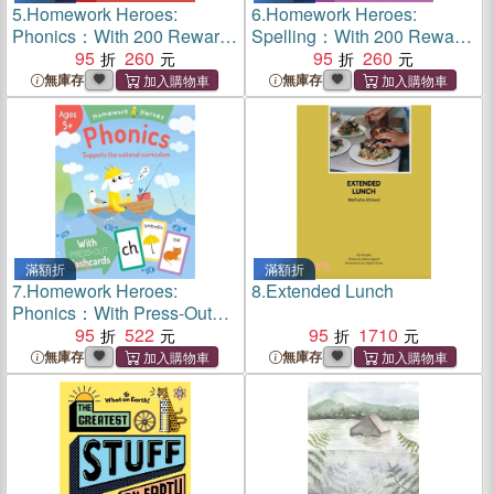
5.
Homework Heroes:
6.
Homework Heroes:
Phonics：With 200 Reward
Spelling：With 200 Reward
Stickers
95
260
Stickers
95
260
無庫存
無庫存
滿額折
滿額折
7.
Homework Heroes:
8.
Extended Lunch
Phonics：With Press-Out
Flashcards
95
522
95
1710
無庫存
無庫存