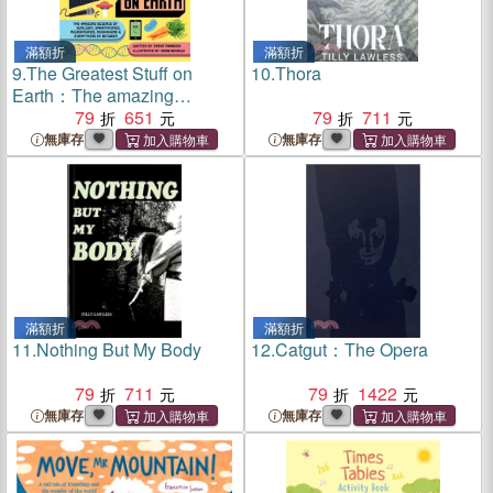
滿額折
滿額折
9.
The Greatest Stuff on
10.
Thora
Earth：The amazing
science of sunlight,
79
651
79
711
smartphones, microphones,
無庫存
無庫存
mushrooms & everything in
between (英國版)
滿額折
滿額折
11.
Nothing But My Body
12.
Catgut：The Opera
79
711
79
1422
無庫存
無庫存