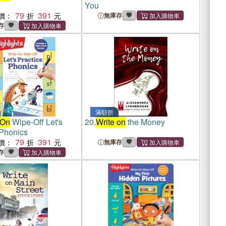
You
79
391
價：
無庫存
存
滿額折
-On
Wipe-Off Let's
20.
Write on
the Money
 Phonics
79
391
價：
無庫存
存