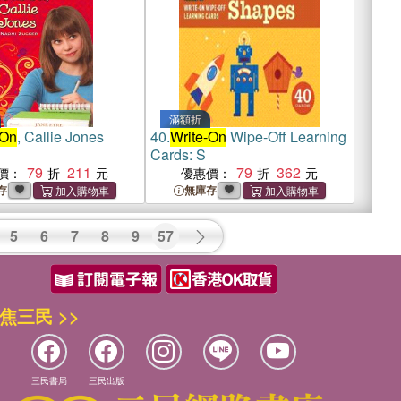
滿額折
 On
, Callie Jones
40.
Write-On
Wipe-Off Learning
Cards: S
79
211
79
362
價：
優惠價：
存
無庫存
5
6
7
8
9
57
焦三民 >>
三民書局
三民出版