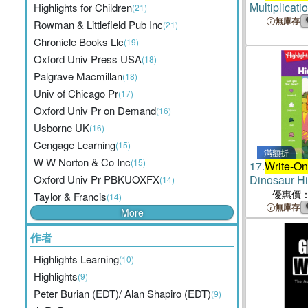
Multiplicati
Highlights for Children
(21)
無庫存
Rowman & Littlefield Pub Inc
(21)
Chronicle Books Llc
(19)
Oxford Univ Press USA
(18)
Palgrave Macmillan
(18)
Univ of Chicago Pr
(17)
Oxford Univ Pr on Demand
(16)
Usborne UK
(16)
Cengage Learning
(15)
滿額折
W W Norton & Co Inc
(15)
17.
Write-On
Oxford Univ Pr PBKUOXFX
Dinosaur Hi
(14)
優惠價
Taylor & Francis
(14)
無庫存
More
作者
Highlights Learning
(10)
Highlights
(9)
Peter Burian (EDT)/ Alan Shapiro (EDT)
(9)