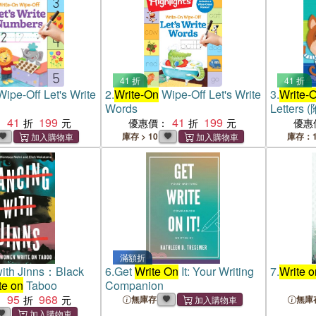
41 折
41 折
ipe-Off Let's Write
2.
Write-On
Wipe-Off Let's Write
3.
Write-
Words
Letters
41
199
41
199
：
優惠價：
優惠
庫存 > 10
庫存：1
滿額折
ith Jinns：Black
6.
Get
Write On
It: Your Writing
7.
Write o
te on
Taboo
Companion
95
968
：
無庫存
無庫