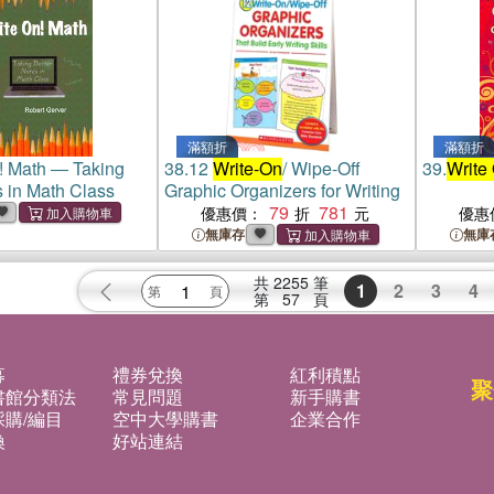
滿額折
滿額折
! Math ― Taking
38.
12
Write-On
/ Wipe-Off
39.
Write
s in Math Class
Graphic Organizers for Writing
79
781
優惠價：
優惠
無庫存
無庫
共
2255
筆
1
2
3
4
第
57
頁
募
禮券兌換
紅利積點
聚
書館分類法
常見問題
新手購書
購/編目
空中大學購書
企業合作
換
好站連結