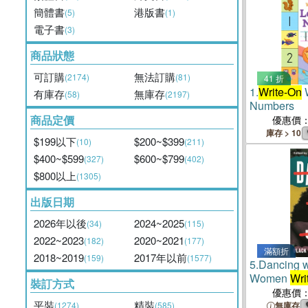
簡體書
港版書
(5)
(1)
電子書
(3)
商品狀態
可訂購
無法訂購
(2174)
(81)
41 折
1.
Write-On
W
有庫存
無庫存
(58)
(2197)
Numbers
商品定價
優惠價
庫存 > 10
$199以下
$200~$399
(10)
(211)
$400~$599
$600~$799
(327)
(402)
$800以上
(1305)
出版日期
2026年以後
2024~2025
(34)
(115)
2022~2023
2020~2021
(182)
(177)
滿額折
2018~2019
2017年以前
(159)
(1577)
5.
Dancing w
Women
Wri
裝訂方式
優惠價
平裝
精裝
(1274)
(585)
無庫存