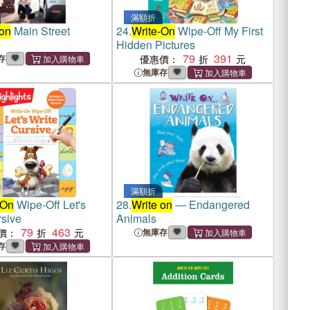
滿額折
 on
Main Street
24.
Write-On
Wipe-Off My First
Hidden Pictures
79
391
存
優惠價：
無庫存
滿額折
-On
Wipe-Off Let's
28.
Write on
― Endangered
rsive
Animals
79
463
價：
無庫存
存