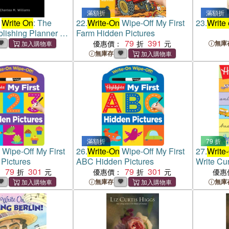
滿額折
滿額折
r
Write On
: The
22.
Write-On
Wipe-Off My First
23.
Write
blishing Planner &
Farm Hidden Pictures
79
391
優惠價：
無庫
無庫存
滿額折
79 折
Wipe-Off My First
26.
Write-On
Wipe-Off My First
27.
Write
Pictures
ABC Hidden Pictures
Write Cu
79
301
79
301
：
優惠價：
優惠
無庫存
無庫