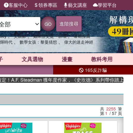
客服中心
領券專區
藝文講座
學習平台
進階搜尋
GO
、
、
、
sey
父親節
如果歷史是一群喵
暑期推薦
、
、
輝時代
數學女孩：黎曼猜想
偉大的迷走神經
子
文具選物
漫畫
教科考用
165反詐騙
Steadman 獲年度作家，《史坎德》系列帶你踏上熱血奇幻旅程
共
2255
筆
第
1
/ 57
頁