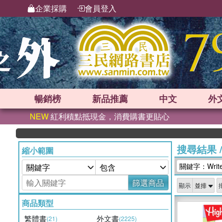
企業採購
會員登入
暢銷榜
新品
推薦
中文
外
NEW
紅利積點抵現金，消費購書更貼心
搜尋結果
縮小範圍
關鍵字：Write
篩選商品
顯示
商品類型
繁體書
外文書
(21)
(2225)