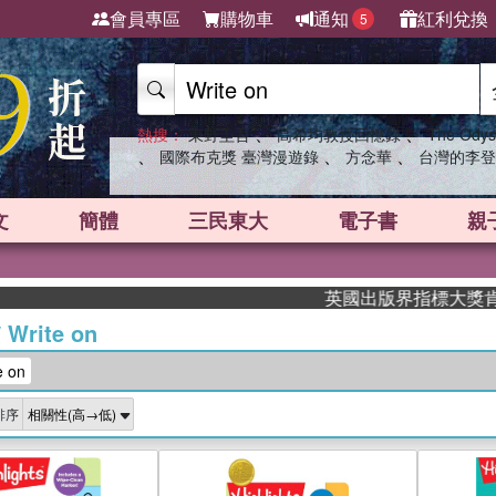
會員專區
購物車
通知
紅利兌換
5
、
、
熱搜：
東野圭吾
高希均教授回憶錄
The Odys
、
、
、
國際布克獎 臺灣漫遊錄
方念華
台灣的李登
文
簡體
三民東大
電子書
親
英國出版界指標大獎肯定！A.F. 
/
Write on
 on
排序