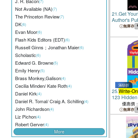
J. R. Bacon
(7)
Not Available (NA)
(7)
21.
Get You
The Princeton Review
(7)
Author's Pu
DK
(6)
Workbook
無庫存
Evan Moor
(6)
Flash Kids Editors (EDT)
(6)
Russell Ginns；Jonathan Maier
(6)
Scholastic
(6)
Edward G. Browne
(5)
Emily Henry
(5)
Brass Monkey,Galison
(4)
滿額折
Cecilia Minden/ Kate Roth
(4)
25.
Write-On
Daniel Kirk
(4)
123 Hidden 
Daniel R. Tomal/ Craig A. Schilling
(4)
優惠價
John Richardson
(4)
無庫存
Liz Pichon
(4)
Robert Gerver
(4)
More