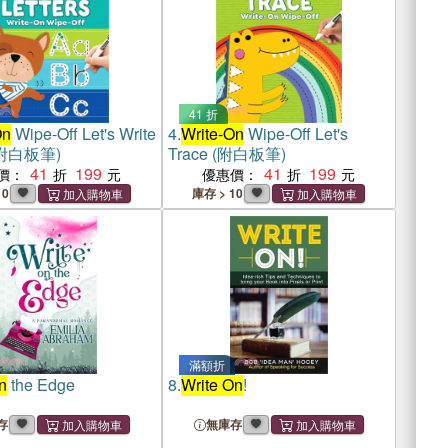
41 折
On
Wipe-Off Let's Write
4.
Write-On
Wipe-Off Let's
 (附白板筆)
Trace (附白板筆)
41
199
41
199
價：
優惠價：
0
庫存 > 10
滿額折
n
the Edge
8.
Write On
!
存
無庫存