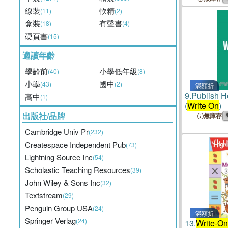
線裝
軟精
(11)
(2)
盒裝
有聲書
(18)
(4)
硬頁書
(15)
適讀年齡
學齡前
小學低年級
(40)
(8)
小學
國中
(43)
(2)
滿額折
9.
Publish He
高中
(1)
(
Write On
)
出版社/品牌
無庫存
Cambridge Univ Pr
(232)
Createspace Independent Pub
(73)
Lightning Source Inc
(54)
Scholastic Teaching Resources
(39)
John Wiley & Sons Inc
(32)
Textstream
(29)
Penguin Group USA
(24)
滿額折
Springer Verlag
(24)
13.
Write-On