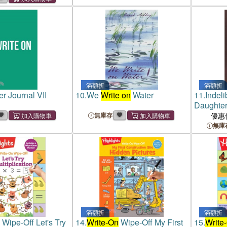
滿額折
滿額折
r Journal VII
10.
We
Write on
Water
11.
Indeli
Daughte
無庫存
優惠
無庫
滿額折
滿額折
Wipe-Off Let's Try
14.
Write-On
Wipe-Off My First
15.
Write