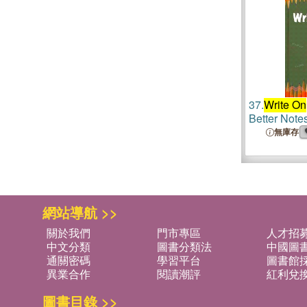
37.
Write On
Better Note
無庫存
網站導航 >>
關於我們
門市專區
人才招
中文分類
圖書分類法
中國圖
通關密碼
學習平台
圖書館採
異業合作
閱讀潮評
紅利兌
圖書目錄 >>