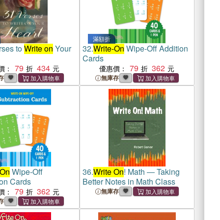
滿額折
rses to
Write on
Your
32.
Write-On
Wipe-Off Addition
Cards
79
434
79
362
價：
優惠價：
存
無庫存
-On
Wipe-Off
36.
Write On
! Math ― Taking
ion Cards
Better Notes in Math Class
79
362
價：
無庫存
存