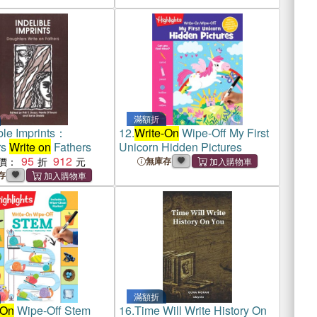
滿額折
ble Imprints：
12.
Write-On
Wipe-Off My First
rs
Write on
Fathers
Unicorn Hidden Pictures
95
912
價：
無庫存
存
滿額折
-On
Wipe-Off Stem
16.
Time Will Write History On