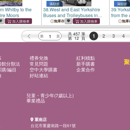
滿額折
滿額折
om Whitby to the
38.
West and East Yorkshire
39.
Yorks
ire Moors
Buses and Trolleybuses in
from the 
1962
England
無庫存
無庫
共
457
筆
1
2
3
4
第
12
頁
募
禮券兌換
紅利積點
聚
書館分類法
常見問題
新手購書
購/編目
空中大學購書
企業合作
換
好站連結
兒童・青少年(7歲以上)
畢業禮品
重南店
號
台北市重慶南路一段61號