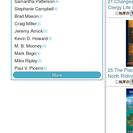
Samantha Patterson
21.
Changes
(4)
Clergy Life 
Stephanie Campbell
(4)
Century Yor
無庫存
Brad Mason
(3)
Craig Miller
(3)
Jeremy Amick
(3)
Kevin D. Howard
(3)
M. B. Mooney
(3)
Mark Bego
(3)
Mike Ripley
(3)
Paul V. Picerni
(3)
25.
The Plac
More
North Ridin
無庫存