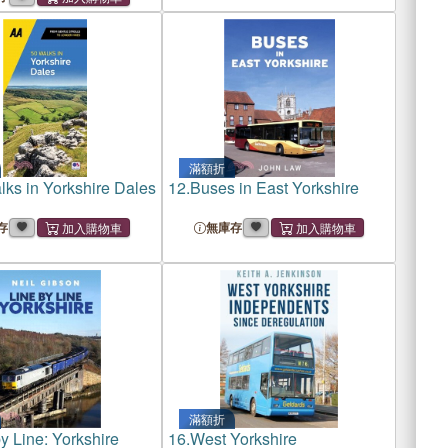
滿額折
lks in Yorkshire Dales
12.
Buses in East Yorkshire
存
無庫存
滿額折
y Line: Yorkshire
16.
West Yorkshire