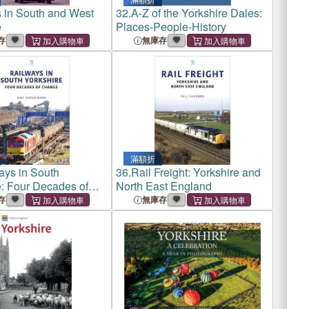
 in South and West
32.
A-Z of the Yorkshire Dales:
e
Places-People-History
存
無庫存
滿額折
ays in South
36.
Rail Freight: Yorkshire and
e: Four Decades of
North East England
存
無庫存