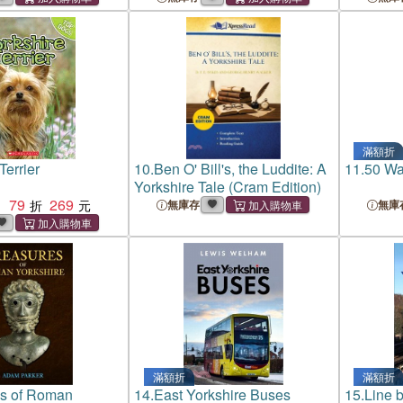
滿額折
Terrier
10.
Ben O' Bill's, the Luddite: A
11.
50 Wa
Yorkshire Tale (Cram Edition)
79
269
：
無庫存
無庫
滿額折
滿額折
es of Roman
14.
East Yorkshire Buses
15.
Line b