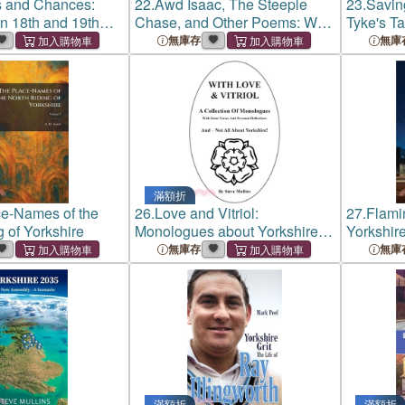
 and Chances:
22.
Awd Isaac, The Steeple
23.
Savin
in 18th and 19th
Chase, and Other Poems: With
Tyke's Ta
kshire
a Glossary of the Yorkshire
無庫存
無庫
Dialect (Cram Edition)
滿額折
e-Names of the
26.
Love and Vitriol:
27.
Flami
g of Yorkshire
Monologues about Yorkshire
Yorkshire
And Politics
無庫存
無庫
滿額折
滿額折