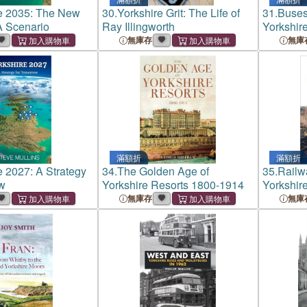
e 2035: The New
30.
Yorkshire Grit: The Life of
31.
Buses
A Scenario
Ray Illingworth
Yorkshir
無庫存
無庫
滿額折
滿額折
e 2027: A Strategy
34.
The Golden Age of
35.
Railw
ow
Yorkshire Resorts 1800-1914
Yorkshir
Change
無庫存
無庫