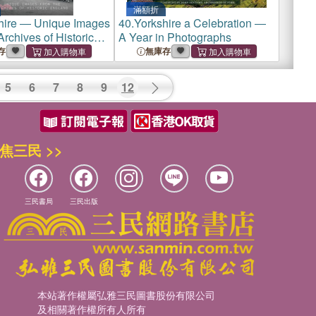
滿額折
hire ― Unique Images
40.
Yorkshire a Celebration ―
Archives of Historic
A Year in Photographs
存
無庫存
5
6
7
8
9
12
焦三民 >>
三民書局
三民出版
本站著作權屬弘雅三民圖書股份有限公司
及相關著作權所有人所有