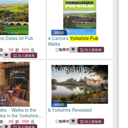
滿額折
ire Dales 30 Pub
4.
Camra's
Yorkshire Pub
Walks
95
569
價：
無庫存
存
滿額折
lks：Walks to the
8.
Yorkshire Revealed
bs in the Yorkshire
95
398
價：
無庫存
存