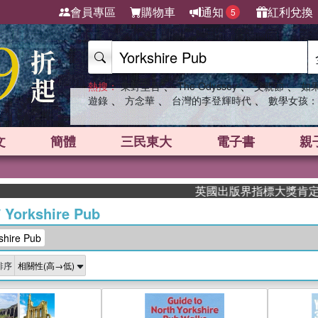
會員專區
購物車
通知
紅利兌換
5
、
、
、
熱搜：
東野圭吾
The Odyssey
父親節
如
、
、
、
遊錄
方念華
台灣的李登輝時代
數學女孩：
文
簡體
三民東大
電子書
親
英國出版界指標大獎肯定！A.F. S
/
Yorkshire Pub
ire Pub
排序