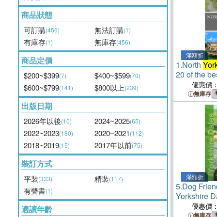
商品狀態
可訂購
無法訂購
(456)
(1)
有庫存
無庫存
(1)
(456)
滿額折
商品定價
1.
North
Yor
20 of the be
$200~$399
$400~$599
(7)
(70)
優惠價
$600~$799
$800以上
(141)
(239)
無庫存
出版日期
2026年以後
2024~2025
(10)
(65)
2022~2023
2020~2021
(180)
(112)
2018~2019
2017年以前
(15)
(75)
裝訂方式
滿額折
平裝
精裝
(333)
(117)
5.
Dog Frien
有聲書
(1)
Yorkshire D
優惠價
適讀年齡
無庫存