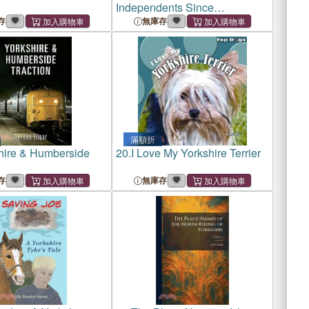
Independents Since
Deregulation
存
無庫存
滿額折
hire & Humberside
20.
I Love My Yorkshire Terrier
存
無庫存