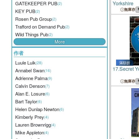
Yorkshire
GATEKEEPER PUB
(2)
無庫存
KEY PUB
(2)
Rosen Pub Group
(2)
Trafford on Demand Pub
(2)
Wild Things Pub
(2)
More
作者
Luule Luik
(28)
滿額折
17.
Secret Y
Annabel Swan
(16)
Adrienne Palma
(9)
無庫存
Calvin Denson
(7)
Alan E. Losure
(6)
Bart Taylor
(6)
Helen Dunlap Newton
(6)
Kimberly Prey
(4)
Lauren Brownrigg
(4)
Mike Appleton
(4)