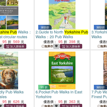
滿額折
滿額折
kshire Pub
Walks：
2.
Guide to North
Yorkshire Pub
3.
Yorksh
st circular routes
Walks：20 Pub Walks
Walks
95
569
95
398
：
優惠價：
優惠
無庫存
無庫
95 折
滿額折
dly Pub Walks
6.
Pocket Pub Walks in East
7.
Pub Wa
ales
Yorkshire
Finest Pu
95
626
95
363
Dales
：
優惠價：
優惠
無庫存
無庫