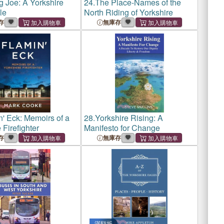
g Joe: A Yorkshire
24.
The Place-Names of the
le
North Riding of Yorkshire
存
無庫存
n' Eck: Memoirs of a
28.
Yorkshire Rising: A
 Firefighter
Manifesto for Change
存
無庫存
滿額折