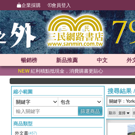
企業採購
會員登入
暢銷榜
新品
推薦
中文
外
NEW
紅利積點抵現金，消費購書更貼心
搜尋結果
縮小範圍
關鍵字：Yorksh
篩選商品
顯示
商品類型
外文書
(457)