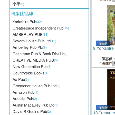
小學
(2)
出版社/品牌
Yorkshire Pub
(324)
Createspace Independent Pub
(15)
AMBERLEY PUB
(13)
Severn House Pub Ltd
(12)
滿額折
Amberley Pub Plc
(9)
9.
Yorkshire 
Casemate Pub & Book Dist Llc
(9)
優惠價
CREATIVE MEDIA PUB
(6)
無庫存
New Generation Pub
(6)
Countryside Books
(4)
Aa Pub
(3)
Grosvenor House Pub Ltd
(3)
Amazon Pub
(2)
Arcadia Pub
(2)
Austin Macauley Pub Ltd
(2)
滿額折
David R Godine Pub
(2)
13.
Treasur