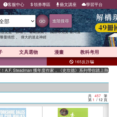
客服中心
領券專區
藝文講座
學習平台
進階搜尋
GO
、
、
果歷史是一群喵
暑期推薦
國際布克獎 臺灣漫
、
黎曼猜想
偉大的迷走神經
子
文具選物
漫畫
教科考用
165反詐騙
teadman 獲年度作家，《史坎德》系列帶你踏上熱血奇幻旅程
共
457
筆
第
1
/ 12
頁