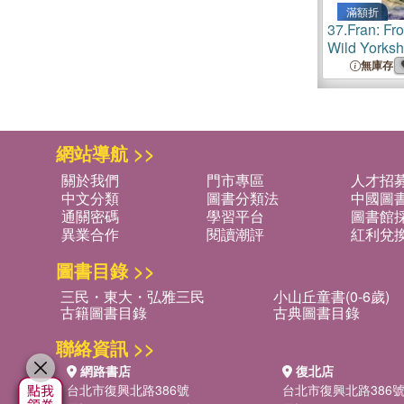
滿額折
37.
Fran: Fr
Wild Yorksh
無庫存
網站導航 >>
關於我們
門市專區
人才招
中文分類
圖書分類法
中國圖
通關密碼
學習平台
圖書館採
異業合作
閱讀潮評
紅利兌
圖書目錄 >>
三民・東大・弘雅三民
小山丘童書(0-6歲)
古籍圖書目錄
古典圖書目錄
聯絡資訊 >>
網路書店
復北店
台北市復興北路386號
台北市復興北路386