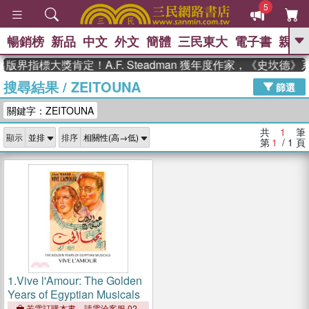
5
暢銷榜
新品
中文
外文
簡體
三民東大
電子書
親子
GO
版界指標大獎肯定！A.F. Steadman 獲年度作家，《史坎德
搜尋結果
/
ZEITOUNA
、
熱搜：
東野圭吾
高希均教授回憶錄
篩選
、
、
、
The Odyssey
父親節
如果歷
關鍵字：ZEITOUNA
、
、
史是一群喵
暑期推薦
國際布克
、
、
獎 臺灣漫遊錄
方念華
台灣的李
共
1
筆
顯示
排序
、
、
登輝時代
數學女孩：黎曼猜想
第
1
/ 1
頁
偉大的迷走神經
1.
Vive l'Amour: The Golden
Years of Egyptian Musicals
若需訂購本書，請電洽客服 02-