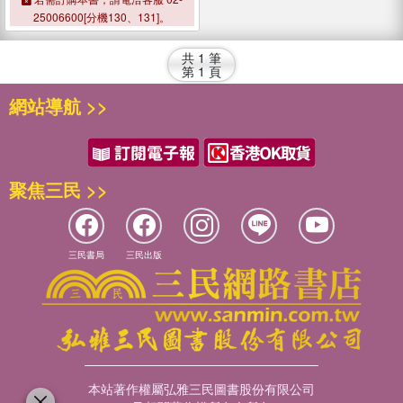
25006600[分機130、131]。
共
1
筆
第
1
頁
網站導航 >>
聚焦三民 >>
三民書局
三民出版
本站著作權屬弘雅三民圖書股份有限公司