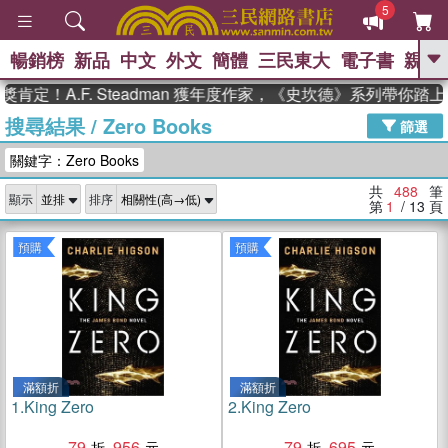
5
暢銷榜
新品
中文
外文
簡體
三民東大
電子書
親子
GO
A.F. Steadman 獲年度作家，《史坎德》系列帶你踏上熱血
搜尋結果
/
Zero Books
、
熱搜：
東野圭吾
高希均教授回憶錄
篩選
、
、
、
The Odyssey
父親節
如果歷
關鍵字：Zero Books
、
、
史是一群喵
暑期推薦
國際布克
、
、
獎 臺灣漫遊錄
方念華
台灣的李
共
488
筆
顯示
排序
、
、
登輝時代
數學女孩：黎曼猜想
第
1
/ 13
頁
偉大的迷走神經
預購
預購
滿額折
滿額折
1.
King Zero
2.
King Zero
79
956
79
695