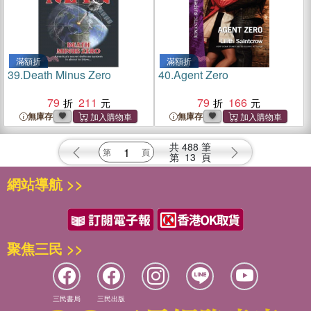
滿額折
滿額折
39.
Death Minus Zero
40.
Agent Zero
79
211
79
166
無庫存
無庫存
共
488
筆
第
13
頁
網站導航 >>
聚焦三民 >>
三民書局
三民出版