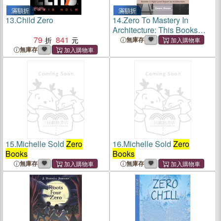
滿額折
滿額折
13.
Child Zero
14.
Zero To Mastery In
Architecture: This Books
79
841
Covers A-Z About
無庫存
Architecture, 2022 Latest
無庫存
Edition
15.
Michelle Sold
Zero
16.
Michelle Sold
Zero
Books
Books
無庫存
無庫存