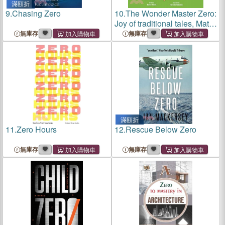
滿額折
9.
Chasing Zero
10.
The Wonder Master Zero:
Joy of traditional tales, Math
stories for Kids, Children
無庫存
無庫存
story books
滿額折
11.
Zero Hours
12.
Rescue Below Zero
無庫存
無庫存