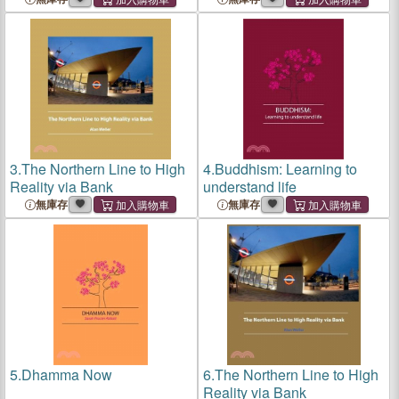
3.
The Northern Line to High
4.
Buddhism: Learning to
Reality via Bank
understand life
無庫存
無庫存
5.
Dhamma Now
6.
The Northern Line to High
Reality via Bank