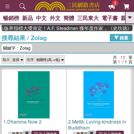
5
暢銷榜
新品
中文
外文
簡體
三民東大
電子書
親子
GO
版界指標大獎肯定！A.F. Steadman 獲年度作家，《史坎德
搜尋結果
/
Zolag
、
、
熱搜：
東野圭吾
The Odyssey
篩選
、
、
父親節
如果歷史是一群喵
暑期
關鍵字：Zolag
、
、
推薦
國際布克獎 臺灣漫遊錄
方
、
、
念華
台灣的李登輝時代
數學女
共
13
筆
顯示
排序
、
孩：黎曼猜想
偉大的迷走神經
第
1
/ 1
頁
1.
Dhamma Now 2
2.
Mettā: Loving-kindness in
Buddhism
無庫存
無庫存