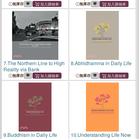
無庫存
無庫存
7.
The Northern Line to High
8.
Abhidhamma in Daily Life
Reality via Bank
無庫存
無庫存
9.
Buddhism in Daily Life
10.
Understanding Life Now