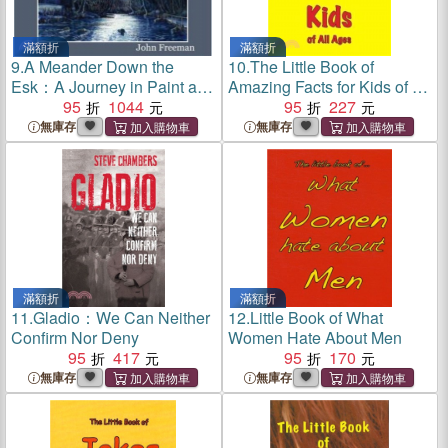
滿額折
滿額折
9.
A Meander Down the
10.
The Little Book of
Esk：A Journey in Paint and
Amazing Facts for Kids of All
Pencil
95
1044
Ages
95
227
無庫存
無庫存
滿額折
滿額折
11.
Gladio：We Can Neither
12.
Little Book of What
Confirm Nor Deny
Women Hate About Men
95
417
95
170
無庫存
無庫存