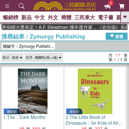
5
暢銷榜
新品
中文
外文
簡體
三民東大
電子書
親子
GO
標大獎肯定！A.F. Steadman 獲年度作家，《史坎德》系列
搜尋結果
/
Zymurgy Publishing
、
、
熱搜：
東野圭吾
The Odyssey
篩選
、
、
父親節
如果歷史是一群喵
暑期
關鍵字：Zymurgy Publishi...
、
、
推薦
國際布克獎 臺灣漫遊錄
方
、
、
念華
台灣的李登輝時代
數學女
共
17
筆
顯示
排序
、
孩：黎曼猜想
偉大的迷走神經
第
1
/ 1
頁
滿額折
滿額折
1.
The：Dark Months
2.
The Little Book of
Dinosaurs：for Kids of All
95
569
Ages
95
227