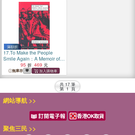
滿額折
17.
To Make the People
Smile Again：A Memoir of
the Spanish Civil War
95
469
無庫存
共
17
筆
第
1
頁
網站導航 >>
聚焦三民 >>