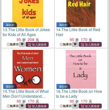
滿額折
滿額折
13.
The Little Book of Jokes
14.
The Little Book of Red
for Kids of All Ages
Hair
95
208
95
170
無庫存
無庫存
滿額折
滿額折
15.
The Little Book of What
16.
The Little Book on How
Men Don't Understand
to be a Lady
About Women
95
170
95
170
無庫存
無庫存