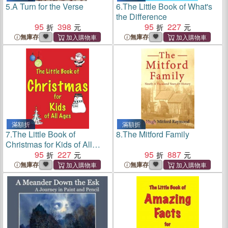
5.
A Turn for the Verse
6.
The Little Book of What's
the Difference
95
398
95
227
無庫存
無庫存
滿額折
滿額折
7.
The Little Book of
8.
The Mitford Family
Christmas for Kids of All
Ages
95
227
95
887
無庫存
無庫存