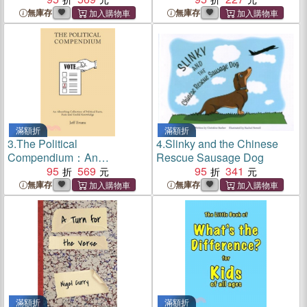
無庫存
無庫存
滿額折
滿額折
3.
The Political
4.
Slinky and the Chinese
Compendium：An
Rescue Sausage Dog
Absorbing Collection of
95
569
95
341
Political Facts, Feats and
無庫存
無庫存
Useful Knowledge
滿額折
滿額折