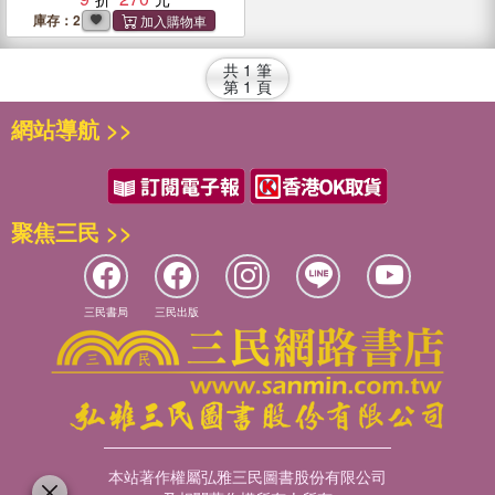
庫存：2
共
1
筆
第
1
頁
網站導航 >>
聚焦三民 >>
三民書局
三民出版
本站著作權屬弘雅三民圖書股份有限公司