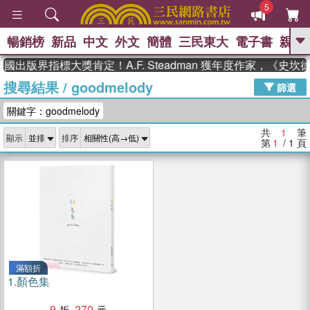
5
暢銷榜
新品
中文
外文
簡體
三民東大
電子書
親子
GO
國出版界指標大獎肯定！A.F. Steadman 獲年度作家，《史
搜尋結果
/
goodmelody
、
熱搜：
東野圭吾
高希均教授回憶錄
篩選
、
、
、
The Odyssey
父親節
如果歷
關鍵字：goodmelody
、
、
史是一群喵
暑期推薦
國際布克
、
、
獎 臺灣漫遊錄
方念華
台灣的李
共
1
筆
顯示
排序
、
、
登輝時代
數學女孩：黎曼猜想
第
1
/ 1
頁
偉大的迷走神經
滿額折
1.
顏色集
9
270