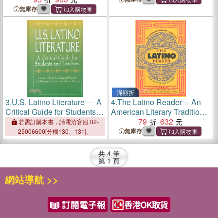
Reading
Surgeon
無庫存
滿額折
3.
U.S. Latino Literature ― A
4.
The Latino Reader ─ An
Critical Guide for Students
American Literary Tradition
and Teachers
from 1542 to the Present
79
632
若需訂購本書，請電洽客服 02-
無庫存
25006600[分機130、131]。
共
4
筆
第
1
頁
網站導航 >>