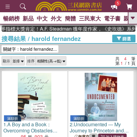
5
暢銷榜
新品
中文
外文
簡體
三民東大
電子書
親子
GO
指標大獎肯定！A.F. Steadman 獲年度作家，《史坎德》系
搜尋結果
/
harold fernandez
、
熱搜：
東野圭吾
高希均教授回憶錄
篩選
、
、
、
The Odyssey
父親節
如果歷
關鍵字：harold fernandez...
、
、
史是一群喵
暑期推薦
國際布克
、
、
獎 臺灣漫遊錄
方念華
台灣的李
共
4
筆
顯示
排序
、
、
登輝時代
數學女孩：黎曼猜想
第
1
/ 1
頁
偉大的迷走神經
滿額折
滿額折
1.
A Boy and a Book：
2.
Undocumented ― My
Overcoming Obstacles
Journey to Princeton and
through the Magic of
95
903
Harvard and Life As a Heart
無庫存