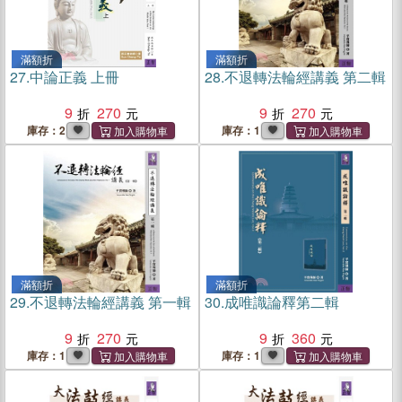
滿額折
滿額折
27.
中論正義 上冊
28.
不退轉法輪經講義 第二輯
9
270
9
270
庫存：2
庫存：1
滿額折
滿額折
29.
不退轉法輪經講義 第一輯
30.
成唯識論釋第二輯
9
270
9
360
庫存：1
庫存：1