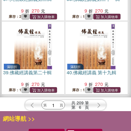
9
270
9
270
庫存：2
庫存：1
滿額折
滿額折
39.
佛藏經講義第二十輯
40.
佛藏經講義 第十九輯
9
270
9
270
庫存：1
庫存：1
共
209
筆
第
6
頁
網站導航 >>