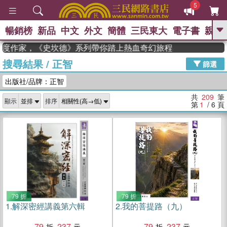
5
暢銷榜
新品
中文
外文
簡體
三民東大
電子書
親子
GO
年度作家，《史坎德》系列帶你踏上熱血奇幻旅程
搜尋結果
/
正智
、
、
熱搜：
東野圭吾
The Odyssey
篩選
、
、
父親節
如果歷史是一群喵
暑期
出版社/品牌：正智
、
、
推薦
國際布克獎 臺灣漫遊錄
方
、
、
念華
台灣的李登輝時代
數學女
共
209
筆
顯示
排序
、
孩：黎曼猜想
偉大的迷走神經
第
1
/ 6
頁
79 折
79 折
1.
解深密經講義第六輯
2.
我的菩提路（九）
79
237
79
237