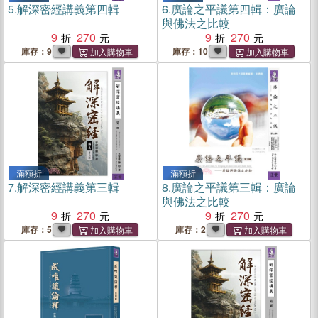
5.
解深密經講義第四輯
6.
廣論之平議第四輯：廣論
與佛法之比較
9
270
9
270
庫存：9
庫存：10
滿額折
滿額折
7.
解深密經講義第三輯
8.
廣論之平議第三輯：廣論
與佛法之比較
9
270
9
270
庫存：5
庫存：2