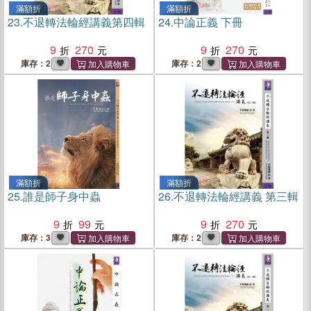
滿額折
滿額折
23.
不退轉法輪經講義第四輯
24.
中論正義 下冊
9
270
9
270
庫存：2
庫存：2
滿額折
滿額折
25.
誰是師子身中蟲
26.
不退轉法輪經講義 第三輯
9
99
9
270
庫存：3
庫存：2