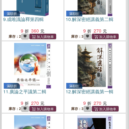
滿額折
滿額折
9.
成唯識論釋第四輯
10.
解深密經講義第二輯
9
360
9
270
庫存：2
庫存：3
滿額折
滿額折
11.
廣論之平議第二輯
12.
解深密經講義第一輯
9
270
9
270
庫存：2
庫存：3