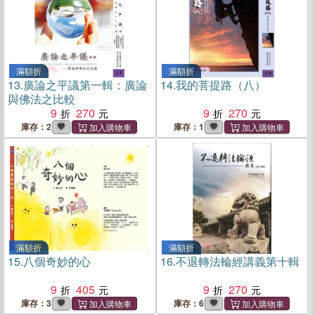
滿額折
滿額折
13.
廣論之平議第一輯：廣論
14.
我的菩提路（八）
與佛法之比較
9
270
9
270
庫存：2
庫存：1
滿額折
滿額折
15.
八個奇妙的心
16.
不退轉法輪經講義第十輯
9
405
9
270
庫存：3
庫存：6