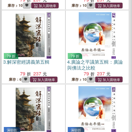
庫存 > 10
庫存 > 10
79 折
79 折
3.
解深密經講義第五輯
4.
廣論之平議第五輯：廣論
與佛法之比較
79
237
79
237
庫存：6
庫存 > 10
滿額折
滿額折