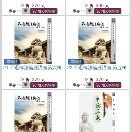
9
270
9
360
庫存：3
庫存：5
滿額折
滿額折
21.
不退轉法輪經講義第六輯
22.
不退轉法輪經講義 第五輯
9
270
9
270
庫存：2
庫存：2