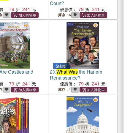
Court?
79
241
79
241
價：
優惠價：
存
庫存：6
滿額折
Are Castles and
20.
What Was
the Harlem
Renaissance?
79
241
79
241
價：
優惠價：
存
庫存：1