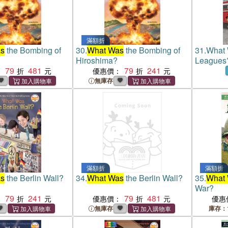
滿額折
s
the Bombing of
30.
What Was
the Bombing of
31.
What 
Hiroshima?
Leagues
79
481
79
241
：
優惠價：
無庫存
滿額折
滿額折
s
the Berlin Wall?
34.
What Was
the Berlin Wall?
35.
What
War?
79
241
79
481
：
優惠價：
優惠
無庫存
庫存：