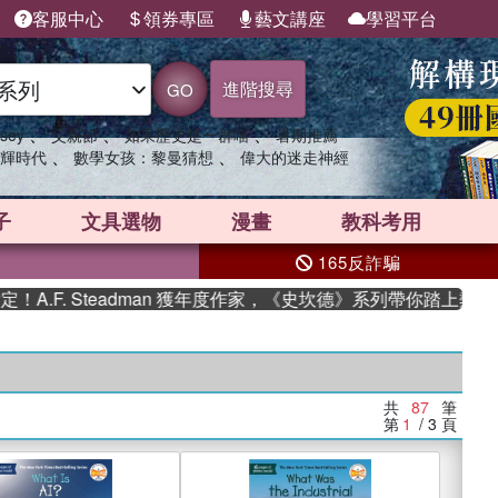
客服中心
領券專區
藝文講座
學習平台
進階搜尋
GO
、
、
、
sey
父親節
如果歷史是一群喵
暑期推薦
、
、
輝時代
數學女孩：黎曼猜想
偉大的迷走神經
子
文具選物
漫畫
教科考用
165反詐騙
Steadman 獲年度作家，《史坎德》系列帶你踏上熱血奇幻旅程
共
87
筆
第
1
/ 3
頁