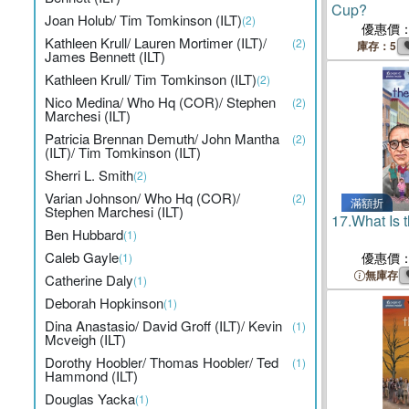
Cup?
Joan Holub/ Tim Tomkinson (ILT)
(2)
優惠價
Kathleen Krull/ Lauren Mortimer (ILT)/
(2)
庫存：5
James Bennett (ILT)
Kathleen Krull/ Tim Tomkinson (ILT)
(2)
Nico Medina/ Who Hq (COR)/ Stephen
(2)
Marchesi (ILT)
Patricia Brennan Demuth/ John Mantha
(2)
(ILT)/ Tim Tomkinson (ILT)
Sherri L. Smith
(2)
Varian Johnson/ Who Hq (COR)/
(2)
滿額折
Stephen Marchesi (ILT)
17.
What Is 
Ben Hubbard
(1)
Caleb Gayle
優惠價
(1)
無庫存
Catherine Daly
(1)
Deborah Hopkinson
(1)
Dina Anastasio/ David Groff (ILT)/ Kevin
(1)
Mcveigh (ILT)
Dorothy Hoobler/ Thomas Hoobler/ Ted
(1)
Hammond (ILT)
Douglas Yacka
(1)