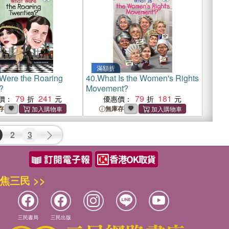
滿額折
Were the Roaring
40.
What Is the Women's Rights
?
Movement?
79
241
79
181
價：
優惠價：
存
無庫存
2
3
焦三民 >>
三民書局
三民出版