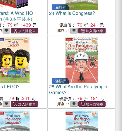
滿額折
ters!: A Who HQ
24.
What Is Congress?
ion (共8本平裝本)
79
1439
79
241
價：
優惠價：
存
庫存：1
滿額折
Is LEGO?
28.
What Are the Paralympic
Games?
79
241
79
181
價：
優惠價：
存
庫存：1