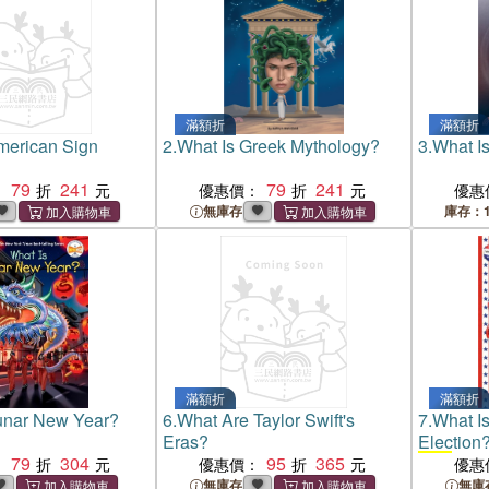
滿額折
滿額折
merican Sign
2.
What Is Greek Mythology?
3.
What Is
79
241
79
241
：
優惠價：
優惠
無庫存
庫存：1
滿額折
滿額折
unar New Year?
6.
What Are Taylor Swift's
7.
What Is
Eras?
Election?
79
304
95
365
Was
?)
：
優惠價：
優惠
無庫存
無庫