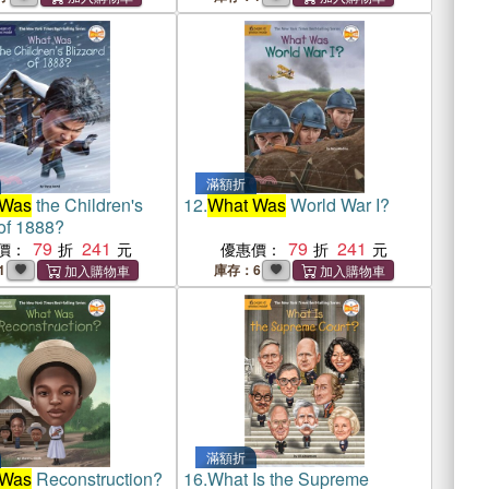
滿額折
 Was
the Children's
12.
What Was
World War I?
 of 1888?
79
241
79
241
價：
優惠價：
1
庫存：6
滿額折
 Was
Reconstruction?
16.
What Is the Supreme