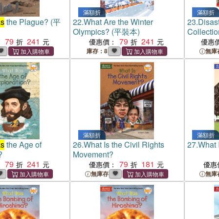
滿額折
滿額折
s
the Plague? (平
22.
What Are the Winter
23.
Disas
Olympics? (平裝本)
Collect
79
241
79
241
：
優惠價：
優惠
庫存：8
無庫
滿額折
滿額折
s
the Age of
26.
What Is the Civil Rights
27.
What 
?
Movement?
79
241
79
181
：
優惠價：
優惠
無庫存
無庫