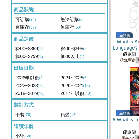
商品狀態
可訂購
無法訂購
(81)
(6)
有庫存
無庫存
(37)
(50)
滿額折
商品定價
1.
What Is A
Language?
$200~$399
$400~$599
(72)
(2)
優惠價
$600~$799
$800以上
(12)
(1)
無庫存
出版日期
2026年以後
2024~2025
(3)
(6)
2022~2023
2020~2021
(10)
(12)
2018~2019
2017年以前
(16)
(40)
裝訂方式
滿額折
平裝
精裝
(75)
(12)
5.
What Is L
適讀年齡
優惠價
小學
(59)
庫存：5