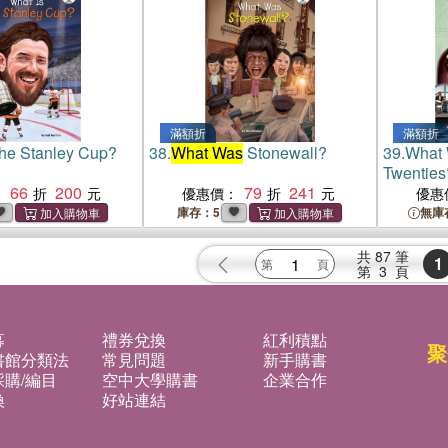
滿額折
滿額折
the Stanley Cup?
38.
What Was
Stonewall?
39.
What 
Twenties
66
200
79
241
：
優惠價：
優惠
庫存：5
無庫
共
87
筆
1
第
3
頁
募
禮券兌換
紅利積點
聚
書館分類法
常見問題
新手購書
購/編目
空中大學購書
企業合作
換
好站連結