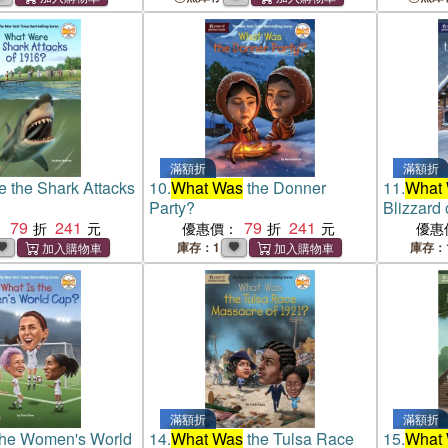
滿額折
滿額折
 the Shark Attacks
10.
What Was
the Donner
11.
What
Party?
Blizzard
79
241
79
241
：
優惠價：
優惠
庫存：1
庫存：
滿額折
滿額折
the Women's World
14.
What Was
the Tulsa Race
15.
What