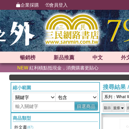
企業採購
會員登入
暢銷榜
新品
推薦
中文
外
NEW
紅利積點抵現金，消費購書更貼心
搜尋結果
縮小範圍
系列：What 
篩選商品
顯示
商品類型
外文書
(87)