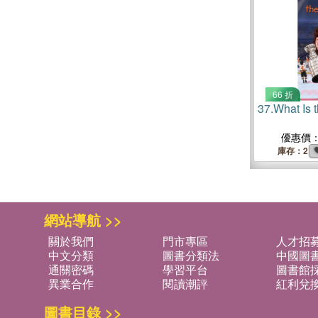
66 折
37.
What Is 
優惠價
庫存：2
網站導航 >>
關於我們
門市專區
人才招
中文分類
圖書分類法
中國圖
通關密碼
學習平台
圖書館採
異業合作
閱讀潮評
紅利兌
圖書目錄 >>