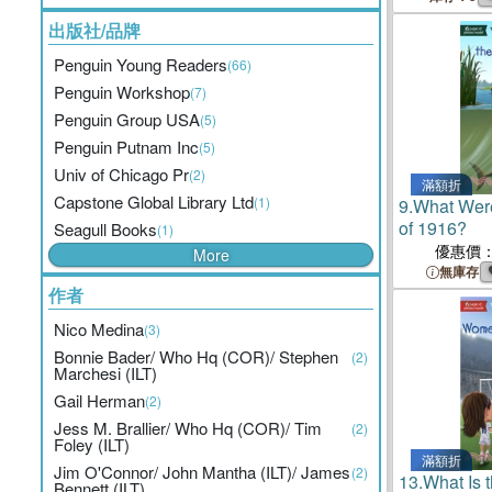
出版社/品牌
Penguin Young Readers
(66)
Penguin Workshop
(7)
Penguin Group USA
(5)
Penguin Putnam Inc
(5)
Univ of Chicago Pr
(2)
滿額折
Capstone Global Library Ltd
(1)
9.
What Were
of 1916?
Seagull Books
(1)
優惠價
More
無庫存
作者
Nico Medina
(3)
Bonnie Bader/ Who Hq (COR)/ Stephen
(2)
Marchesi (ILT)
Gail Herman
(2)
Jess M. Brallier/ Who Hq (COR)/ Tim
(2)
Foley (ILT)
滿額折
Jim O'Connor/ John Mantha (ILT)/ James
(2)
13.
What Is 
Bennett (ILT)