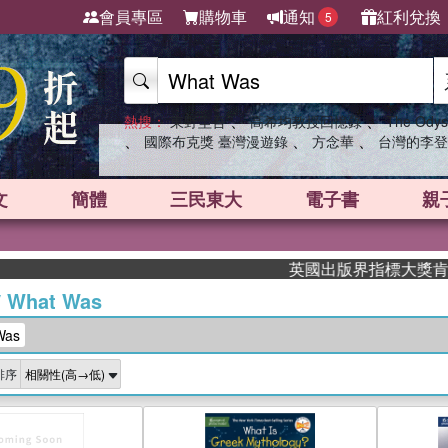
會員專區
購物車
通知
紅利兌換
5
、
、
熱搜：
東野圭吾
高希均教授回憶錄
The Odys
、
、
、
國際布克獎 臺灣漫遊錄
方念華
台灣的李登
文
簡體
三民東大
電子書
親
英國出版界指標大獎肯定！A.F. 
/
What Was
Was
排序