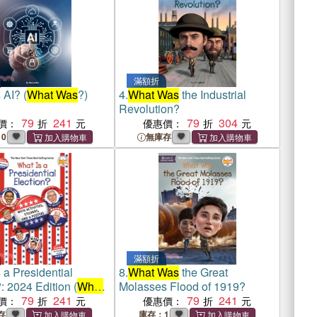
滿額折
 AI? (
What Was
?)
4.
What Was
the Industrial
Revolution?
79
241
79
304
價：
優惠價：
0
無庫存
滿額折
 a Presidential
8.
What Was
the Great
: 2024 Edition (
What
Molasses Flood of 1919?
79
241
79
241
價：
優惠價：
存
庫存：1