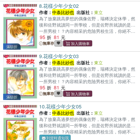
8.
花樣少年少女02
作者：
中条比紗也
出版社：
東立
為了放棄跳高夢想的偶像佐野，瑞稀決定休學，然
後和佐野就讀同一所學校，但是佐野所就讀的是…
一所男校！？內容精采的危險男校生活，你絕不可
95
81
錯過！
無庫存
滿額折
9.
花樣少年少女03
作者：
中条比紗也
出版社：
東立
為了放棄跳高夢想的偶像佐野，瑞稀決定休學，然
後和佐野就讀同一所學校，但是佐野所就讀的是…
一所男校！？內容精采的危險男校生活，你絕不可
95
81
錯過！
無庫存
滿額折
10.
花樣少年少女05
作者：
中条比紗也
出版社：
東立
為了放棄高過夢想的偶像佐野，瑞稀決定休學，然
後和佐野就讀同一所學校，但是佐野所就讀的是…
一所男校！？內容精采的危險男校生活，你絕不可
錯過！
到貨時通知我