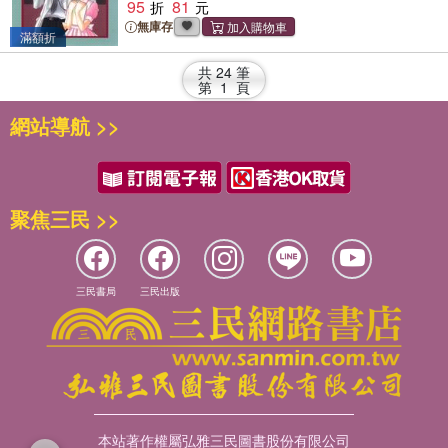
95
81
要說的時候，沒想到在體育館中換衣服卻被人目擊
到了——？瑞稀遭遇前所未有的大危機！進入全新
無庫存
滿額折
局面的第22集！
共
24
筆
第
1
頁
網站導航 >>
聚焦三民 >>
三民書局
三民出版
本站著作權屬弘雅三民圖書股份有限公司