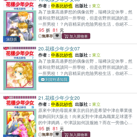
作者：
中条比紗也
出版社：
東立
為了放棄高過夢想的偶像佐野，瑞稀決定休學，然
後和佐野就讀同一所學校，但是佐野所就讀的是…
一所男校！？內容精采的危險男校生活，你絕不可
95
81
錯過！
無庫存
滿額折
20.
花樣少年少女07
作者：
中条比紗也
出版社：
東立
為了放棄高過夢想的偶像佐野，瑞稀決定休學，然
後和佐野就讀同一所學校，但是佐野所就讀的是…
一所男校！？內容精采的危險男校生活，你絕不可
錯過！
到貨時通知我
21.
花樣少年少女20
作者：
中条比紗也
出版社：
東立
原來中津的母親來東京的目的是希望中津在畢業後
能夠回到大阪去！向來反對中津成為職業足球選手
的中津媽媽，中津該如何說服她？而在一旁擔心中
95
81
津的瑞稀和佐野之間的關係也有了微妙的進展…
無庫存