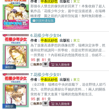
作者：
中条比紗也
出版社：
東立
那個令人懷念的傢伙終於回來了！本集收錄了超人
氣作品「花樣少年少女」篇中從沒描述過，在瑞稀
轉來櫻 園之前的六篇特別短篇！無時無刻都會想
起｜｜…花朵般色彩繽紛的回憶，全都集結在這一
到貨時通知我
集送給你！
6.
花樣少年少女04
作者：
中条比紗也
出版社：
東立
為了放棄高過夢想的偶像佐野，瑞稀決定休學，然
後和佐野就讀同一所學校，但是佐野所就讀的是…
一所男校！？內容精采的危險男校生活，你絕不可
95
81
錯過！
無庫存
滿額折
7.
花樣少年少女01
作者：
中条比紗也
出版社：
東立
（全23冊）瑞稀在中央的鼓勵下，送佐野情人節巧
克力。佐野的反應卻出乎她的意料…！兩人的關係
突然有了重大進展？瑞稀的危險男校生活。
95
81
無庫存
滿額折