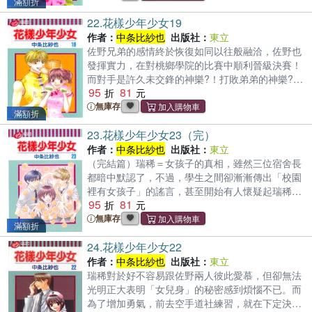
滿額折
22.
花樣少年少女19
作者：
中条比紗也
出版社：
東立
佐野兄弟的感情終於恢復如同以往般融洽，佐野也
發揮實力，在對桃鄉學院的比賽中順利晉級決賽！
而對手是許久未交鋒的神樂?！打敗弟弟的神樂?，
95
81
他的實力究竟…？佐野能獲勝嗎？
無庫存
滿額折
23.
花樣少年少女23（完）
作者：
中条比紗也
出版社：
東立
（完結篇）瑞稀＝女孩子的真相，雖然三位宿舍長
都暗中默認了，不過，學生之間卻漸漸傳出「校園
裡有女孩子」的謠言，甚至開始有人懷疑起瑞稀
95
81
了…？一路有佐野的支持才能撐到現在的瑞稀，終
究無法守住秘密嗎!?且看瑞稀危險的男校生活‧感動
無庫存
滿額折
最終回!!
24.
花樣少年少女22
作者：
中条比紗也
出版社：
東立
瑞稀對於好不容易跟佐野兩人彼此愛慕，但卻無法
光明正大表明「女兒身」的秘密感到煩惱不已。而
為了增加勇氣，前去空手道社練習，就在下定決心