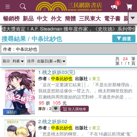
5
暢銷榜
新品
中文
外文
簡體
三民東大
電子書
親子
GO
肯定！A.F. Steadman 獲年度作家，《史坎德》系列帶你踏
搜尋結果
/
中条比紗也
、
熱搜：
東野圭吾
高希均教授回憶錄
篩選
、
、
、
The Odyssey
父親節
如果歷
作者：中条比紗也
、
、
史是一群喵
暑期推薦
國際布克
、
、
獎 臺灣漫遊錄
方念華
台灣的李
共
24
筆
顯示
排序
、
、
登輝時代
數學女孩：黎曼猜想
第
1
/ 1
頁
偉大的迷走神經
1.
桃之妖妖03(完)
作者：
中条比紗也
出版社：
東立
「這次一定要讓它結束││」「不是出於那種理由，
我就是想助這傢伙一臂之力。」桃太郎轉世投胎的
百瀨桃與周而復始的詛咒對峙，不過意外的是，
95
105
「鬼」近在身旁…！在一旁守護著此事的志朗，萌
生出的感情是││？
庫存：2
滿額折
2.
桃之妖妖02
作者：
中条比紗也
出版社：
東立
「您是桃太郎的轉世。」「不在16歲以前消滅“鬼”