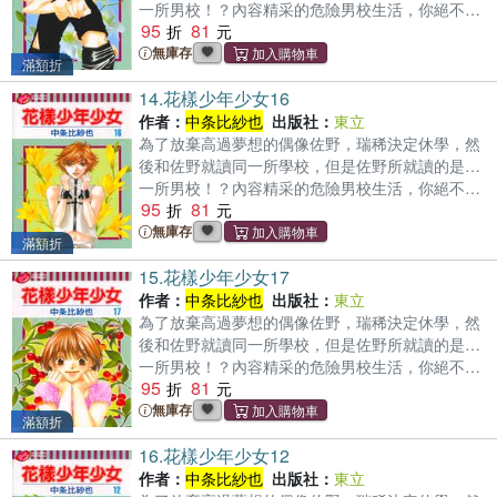
一所男校！？內容精采的危險男校生活，你絕不可
95
81
錯過！
無庫存
滿額折
14.
花樣少年少女16
作者：
中条比紗也
出版社：
東立
為了放棄高過夢想的偶像佐野，瑞稀決定休學，然
後和佐野就讀同一所學校，但是佐野所就讀的是…
一所男校！？內容精采的危險男校生活，你絕不可
95
81
錯過！
無庫存
滿額折
15.
花樣少年少女17
作者：
中条比紗也
出版社：
東立
為了放棄高過夢想的偶像佐野，瑞稀決定休學，然
後和佐野就讀同一所學校，但是佐野所就讀的是…
一所男校！？內容精采的危險男校生活，你絕不可
95
81
錯過！
無庫存
滿額折
16.
花樣少年少女12
作者：
中条比紗也
出版社：
東立