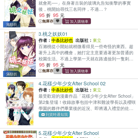
就會死──」在身著古裝的玻璃丸告知衝擊的事實
後，桃開始尋找三名同伴，不過…？
95
95
無庫存
滿額折
3.
桃之妖妖01
作者：
中条比紗也
出版社：
東立
百瀨桃從小開始就稍微看得見一些奇怪的東西。趁
著升上高中的機會，她打定主意要過著更加普通的
校園生活。不過上學第一天就在路邊撿到一隻刺
95
95
蝟，還發現學校裡的妖怪出奇地多，隔天又莫名其
妙地被關在學校的用具室裡。當天晚上，她撿到的
無庫存
滿額折
那隻刺蝟變成一個身穿古裝的漂亮大哥哥，稱呼她
4.
花樣少年少女After School 02
為「我的主人」，並警告她危險即將逼近！
作者：
中条比紗也
出版社：
東立
最受歡迎的漫畫作品「花樣少年少女After School」
第2集登場！收錄故事包括中津和難波學長以及櫻咲
學園的夥伴們畢業後的近況、即將邁入禮堂的佐野
和瑞稀之間的小插曲，還有以靈感少年萱島打工的
到貨時通知我
法國餐廳為舞台的分拆作品──「餐盤上的羅曼
史」！
5.
花樣少年少女After School