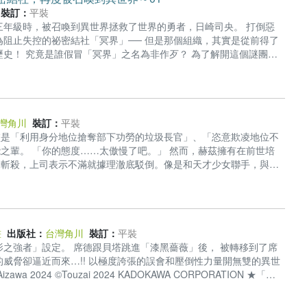
裝訂：
平裝
三年級時，被召喚到異世界拯救了世界的勇者，日崎司央。 打倒惡
為阻止失控的祕密結社「冥界」── 但是那個組織，其實是從前得了
史！ 究竟是誰假冒「冥界」之名為非作歹？ 為了解開這個謎團並
戒」， 再度在異世界展開行動──同時為了黑歷史苦悶不已…… 第
絕境的深灰色伯爵千金。 「──冥界，開始作戰。」 ©Sty
TION★首刷限定！隨書附贈4P特典小冊子。(首刷售完即無贈品) ★黑歷史重演，
老師大力推薦！
灣角川
裝訂：
平裝
盡是「利用身分地位搶奪部下功勞的垃圾長官」、「恣意欺凌地位不
之輩。 「你的態度……太傲慢了吧。」 然而，赫茲擁有在前世培
規斬殺，上司表示不滿就據理澈底駁倒。像是和天才少女聯手，與敵
人頭地的爽快奇幻故事。 ©Kosaka Hanane, Kurogiri
路小說大賽特別賞！ ★未來轉生×下剋上 ★最強魔法師的爽快奇幻故事！
畫
出版社：
台灣角川
裝訂：
平裝
之強者」設定。 席德跟貝塔跳進「漆黑薔薇」後， 被轉移到了席
威脅卻逼近而來…!! 以極度誇張的誤會和壓倒性力量開無雙的異世
zawa 2024 ©Touzai 2024 KADOKAWA CORPORATION ★「成
以極度誇張的誤會和壓倒性力量開無雙的異世界奇幻故事，充滿回憶
)