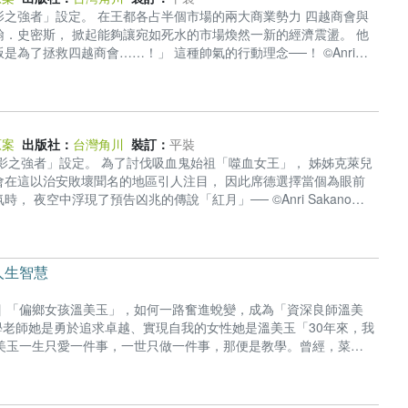
之強者」設定。 在王都各占半個市場的兩大商業勢力 四越商會與
．史密斯， 掀起能夠讓宛如死水的市場煥然一新的經濟震盪。 他
為了拯救四越商會……！」 這種帥氣的行動理念──！ ©Anri
ADOKAWA CORPORATION ★2022年10月電視動畫化播映!! ★「成為小說家
的誤會、一如往常炸裂的異世界異聞奇譚，鬥智謀略的第九集!! ★首
原案
出版社：
台灣角川
裝訂：
平裝
影之強者」設定。 為了討伐吸血鬼始祖「噬血女王」， 姊姊克萊兒
會在這以治安敗壞聞名的地區引人注目， 因此席德選擇當個為眼前
夜空中浮現了預告凶兆的傳說「紅月」── ©Anri Sakano
WA CORPORATION ★2022年10月電視動畫化播映!! ★「成為小說家吧」人氣
如往常炸裂的異世界異聞奇譚，腥風血雨的第七集!! ★首刷限定！
人生智慧
 ▏「偏鄉女孩溫美玉」，如何一路奮進蛻變，成為「資深良師溫美
學老師她是勇於追求卓越、實現自我的女性她是溫美玉「30年來，我
美玉一生只愛一件事，一世只做一件事，那便是教學。曾經，菜鳥
制讓她崩潰痛哭。曾經，她總是以棍子和辱罵高壓控制學生。曾經，
，她走出自己的路，讓教育翻轉成真，感動與帶動無數老師，她是溫
生涯的深刻省思。書中除了偶有提及成功的喜悅，更多是深刻坦露迷