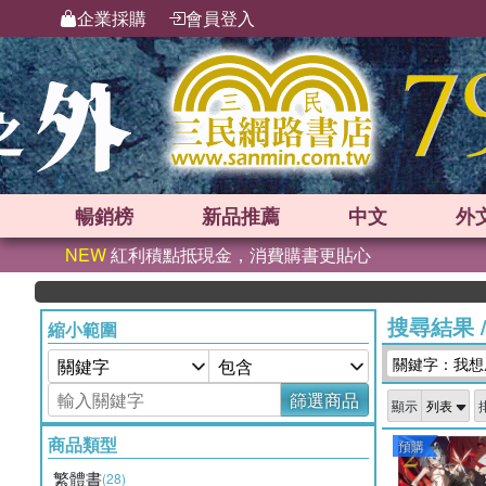
企業採購
會員登入
暢銷榜
新品
推薦
中文
外
NEW
紅利積點抵現金，消費購書更貼心
搜尋結果
縮小範圍
關鍵字：我想
篩選商品
顯示
商品類型
預購
繁體書
(28)