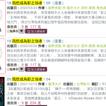
18.
我想成為影之強者
！05（漫畫）
茫犯錯、惶惑不安的時刻。教學是一段艱辛的歷程，也是一段讓心
是一場道別，不如說是重新啟程，卸下過去的自己，持續前進，成
出版日：
2022/03/24
作者：
坂野杏梨-作
;
逢沢大介-原作
;
東西-角色
桿、活得精采元氣，對得起當年對他們的諄諄教誨。我期盼這本書為
轉生到異世界的席德， 享受著暗中介入各種事件來展現實力的「影
漫長的道路，我想成為什麼樣的老師？」在高雄美濃長大的農家女
「女神的考驗」， 不得不參賽的席德＝闇影， 和被他的力量召喚出
的高雄女中，遠赴臺東師專體育科報到，為三十年教學生涯寫下起
域大門， 再次引導他來到被記憶牢籠囚禁的歐蘿拉面前。 這段記憶的無限
9
117
得不到同事和家長支持。一次次的挫敗中她含淚爬起，終於找到自
2021 ©Daisuke Aizawa 2021 ©Touzai 2021 KADOKA
優惠價：
師吳英長的期勉：「國小老師這個平凡的工作，能夠把學生的未來
想成為影之強者
無庫存
！》改編漫畫登場！ ★一如往常的誤會、一如往常的
不相信學校體制是創意教師的墳場，並以實際行動打破迷思。她以
記。不但讓學生精進閱讀寫作能力，也在師生之間架起一座心橋。
19.
我想成為影之強者
！06（漫畫）
學生的學習困難，她重新進修數學和音樂，開啟教學第二曲線。她
出版日：
2022/03/24
作者：
坂野杏梨-作
;
逢沢大介-原作
;
東西-角色
子，以坦誠幽默的方式處理班級事件，不再以強者自居。她深知，
轉生到異世界的席德， 享受著暗中介入各種事件來展現實力的「影之
頂尖劍士的大型活動「武心祭」， 並在預賽中持續過關斬將。 真正
發現自己實力不尋常， 並在最後的關鍵時刻發揮超強力量」這橋段!!
9
117
©Anri Sakano 2021 ©Daisuke Aizawa 2021 ©Touzai 2
優惠價：
人氣作品《
無庫存
我想成為影之強者
！》改編漫畫登場！ ★一如往常的誤
20.
我想成為影之強者
！04
出版日：
2021/12/15
作者：
逢澤大介
出版社：
台灣角川
裝訂：
平
【此書預計延後至12/15出版】「獅子──即將覺醒。」 弒父且背
之都「奧里亞納王國」 陷入不知戰爭何時會開打的狀態， 並且謠傳
多彩多姿， 席德將讓蘿絲成為「霸王」！ ©Daisuke Aizawa 2021
9
234
銷量突破100萬!! ★「成為小說家吧」人氣作品令人期待的書籍化！ 
優惠價：