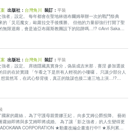
智成熟的旅程。與其說這是一趟回顧，不如說是一場新生。與其說這
為無限可能的自己。寫下這本書要讓我的學生看到，我如何打直腰
原案
出版社：
台灣角川
裝訂：
平裝
讀者帶來療癒與肯定，找到實現自我的勇氣。」──溫美玉 「這條
之強者」設定。 每年都會在聖地林德布爾姆舉辦一次的戰鬥祭典
孩溫美玉，為了逃離升學壓力，也為了掌控自己的人生，放棄已錄取
來的「災厄魔女」歐蘿拉交手後獲勝。 但他的力量卻強行打開了聖
點。像多數初任老師一樣，年輕生澀的溫老師無法走進學生的心，也
迴廊，會是迪亞布羅斯教團設下的陷阱嗎…!? ©Anri Sakano
己的強項：「故事教學」，為黑暗的初任歲月點亮一道光。她謹記恩
WA CORPORATION ★2022年動畫化決定!! ★「成為小說家吧」人氣作品《
我
放大！」「你不會，是溫老師的錯，因為我還沒把你教會！」溫美玉
異世界異聞奇譚，眾所矚目的第五集!!
文學作品做為班級經營主幹，帶著五年級學生全班寫小說和心情日
早在民國八十年代，她便開啟風氣之先實踐小組討論教學；為了同理
研發獨創「雙卡教學」和「小白板」，大幅提升教學效能。她放下棍
原案
出版社：
台灣角川
裝訂：
平裝
磨難與衝擊是教學路上的常態；即使不一
強者」設定。 席德隱藏真實身分，偽裝成吉米那．賽涅 參加選拔
的目的在於實踐 「乍看之下是所有人輕視的小嘍囉， 只讓少部分人
 想當然耳，在武心祭背後，真正的陰謀也接二連三地上演…!?
021 KADOKAWA CORPORATION ★2022年動畫化決定!! ★「成為小說家吧」
會、一如往常炸裂的異世界異聞奇譚，炙熱的第六集!!
裝
叛了國家的蘿絲， 為了守護母親蕾娜王妃， 向多艾姆公爵投降。 藝術
著蘿絲即將與多艾姆即將成婚。 為了讓「影之強者」的人生變得更
 KADOKAWA CORPORATION ★動畫改編企畫進行中!! ★系列累積
★主角威能×異世界轉生×會錯意喜劇第四集!!!!