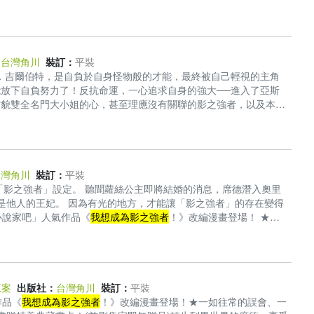
!! ★系列累積銷量突破400萬!! ★「成為小說家吧」人氣作品
：
台灣角川
裝訂：
平裝
．吉爾伯特，是自負於自身怪物般的才能，最終被自己輕視的主角
放下自負努力了！反抗命運，一心追求自身的強大──進入了亞斯
才貌雙全名門大小姐的心，甚至理應沒有關聯的影之強者，以及本該
滅的反派開始努力了。就只是因為這微小的變化，使得原作的故事澈
品」年排名第一名，點擊數突破650萬（計算至2023年4月）！
kiha Kuroyuki, Uodenim 2023 / KADOKAWA
台灣角川
裝訂：
平裝
「影之強者」設定。 聽聞蘿絲公主即將結婚的消息，席德潛入奧里
是他人的王妃。 因為有光的地方，才能讓「影之強者」的存在變得
成為小說家吧」人氣作品《
我想成為影之強者
！》改編漫畫登場！ ★一
!! ★首刷限定！隨書贈精美典藏書卡！(首刷售完即無贈品)
原案
出版社：
台灣角川
裝訂：
平裝
作品《
我想成為影之強者
！》改編漫畫登場！★一如往常的誤會、一