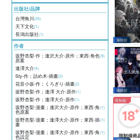
出版社/品牌
台灣角川
(26)
天下文化
(1)
長鴻出版社
(1)
滿額折
作者
坂野杏梨-作；逢沢大介-原作；東西-角色
(9)
原案
逢澤大介
(4)
Sty-作；詰め木-插畫
(2)
花音小坂-作；くろぎり-插畫
(2)
滿額折
坂野杏梨-作；逢澤 大介-原作
(1)
坂野杏梨-作；逢澤大介-原作
(1)
限制級
坂野杏梨-漫畫；逢沢大介-原作；東西-角
(1)
色原案
坂野杏梨-漫畫；逢澤大介-原作；東西-插
(1)
畫
坂野杏梨-漫畫；逢澤大介-原作；東西-角
(1)
色設定