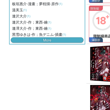
滿額折
板垣惠介-漫畫；夢枕獏-原作
(1)
限制級
溫美玉
(1)
逢沢大介
(1)
逢沢大介-作；東西-繪
(1)
逢澤大介-作；東西-繪
(1)
黑雪ゆきは-作；魚デニム-插畫
(1)
More
滿額折