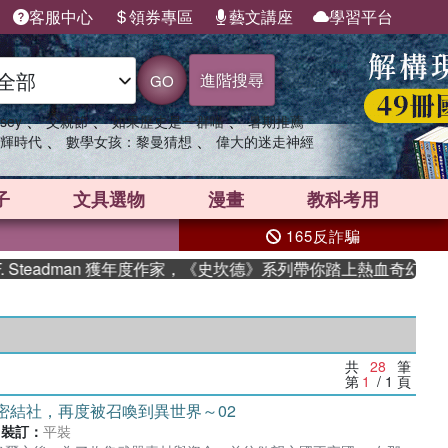
客服中心
領券專區
藝文講座
學習平台
進階搜尋
GO
、
、
、
sey
父親節
如果歷史是一群喵
暑期推薦
、
、
輝時代
數學女孩：黎曼猜想
偉大的迷走神經
子
文具選物
漫畫
教科考用
165反詐騙
man 獲年度作家，《史坎德》系列帶你踏上熱血奇幻旅程
共
28
筆
第
1
/ 1
頁
密結社，再度被召喚到異世界～02
裝訂：
平裝