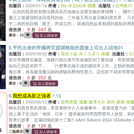
出版日：
2026/01/14
作者：
Sty-作
;
詰め木-插畫
出版社：
台灣角川
「以前的我居然有辦法興高采烈地做出這麼丟臉的事情啊！」 國中
魔王之後被強制送回現代的他，三年後又再次被召喚到異世界， 只
中二病的他自稱「屍王」所成立的， 就連回想起來都感到羞恥的黑歷
9
243
洗刷組織的汙名， 屍王再次集結從前讓冥界成為最強組織的幹部「八
優惠價：
一站他們來到鋼鐵都市迦基烏爾，目的是拯救為歉收所苦的城市與身陷
庫存：10
2024 Illustration：TsumekiKADOKAWA CORPORA
5.
平民出身的帝國將官蹂躪無能的貴族上司出人頭地01
再次召喚×最強屬下×中二病！ ★《
我想成為影之強者
！》逢澤大介
出版日：
2025/09/22
作者：
花音小坂-作
くろぎり-插畫
出版社：
台
新任帝國將官赫茲．海姆只因出身平民就被貶到了最前線，而那裡
如自己的惡劣部下」、「什麼事也做不成的牆頭草上司」之類的無能
養出來，身為最強魔法師的經驗與壓倒性實力。惡劣部下就依照軍
9
252
對民族維持和平等，憑著各種非凡功績堵住惱人上司們的嘴！ 蹂躪腐敗上司、出
優惠價：
2024 / KADOKAWA CORPORATION ★第8屆カクヨム網
庫存：6
★《
我想成為影之強者
！》逢澤大介推薦！
6.
我想成為影之強者
！13
出版日：
2025/06/12
作者：
坂野杏梨-漫畫
;
逢澤大介-原作
;
東西-插
轉生到異世界的席德，享受著暗中介入各種事件， 來展現實力的「影
德上輩子生活的「地球」日本！ 儘管被前同學西野茜等人收留，新的
界奇幻故事，充滿回憶的第十三集!! ©Anri Sakano 2024 ©Daisuke Ai
9
126
為小說家吧」人氣作品《
優惠價：
我想成為影之強者
！》改編漫畫登場！ ★
的第十三集!! ★首刷限定！隨書贈精美典藏書卡！(首刷售完即無贈品
無庫存