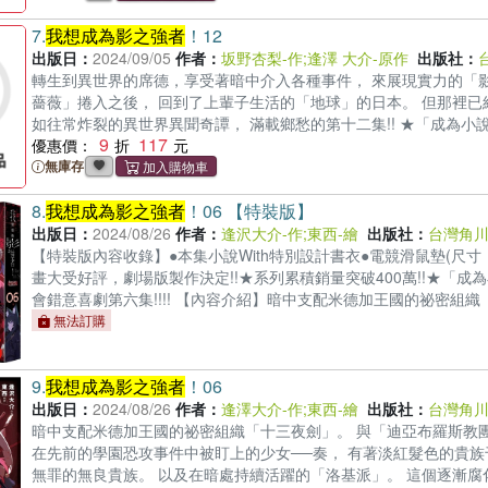
7.
我想成為影之強者
！12
出版日：
2024/09/05
作者：
坂野杏梨-作
;
逢澤 大介-原作
出版社：
轉生到異世界的席德，享受著暗中介入各種事件， 來展現實力的「
薔薇」捲入之後， 回到了上輩子生活的「地球」的日本。 但那裡已
如往常炸裂的異世界異聞奇譚， 滿載鄉愁的第十二集!! ★「成為小
9
117
往常的誤會、一如往常炸裂的異世界異聞奇譚，滿載鄉愁的第十二集!
優惠價：
無庫存
8.
我想成為影之強者
！06 【特裝版】
出版日：
2024/08/26
作者：
逢沢大介-作
;
東西-繪
出版社：
台灣角
【特裝版內容收錄】●本集小說With特別設計書衣●電競滑鼠墊(尺寸：L30
畫大受好評，劇場版製作決定!!★系列累積銷量突破400萬!!★「
會錯意喜劇第六集!!!! 【內容介紹】暗中支配米德加王國的祕密
力湮滅諸多惡行的證據。為了保護在先前的學園恐攻事件中被盯上的
無法訂購
論犯下何種罪行，最終都能夠獲判無罪的無良貴族。以及在暗處持
── 現況好像就是這麼回事吧。這可是「影之強者」締造傳說的大好
9.
我想成為影之強者
！06
出版日：
2024/08/26
作者：
逢澤大介-作
;
東西-繪
出版社：
台灣角
暗中支配米德加王國的祕密組織「十三夜劍」。 與「迪亞布羅斯教
在先前的學園恐攻事件中被盯上的少女──奏， 有著淡紅髮色的貴
無罪的無良貴族。 以及在暗處持續活躍的「洛基派」。 這個逐漸腐