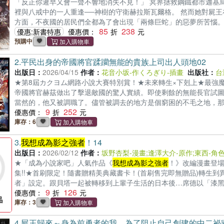
「反正你遲早又會一聲不響地消失不見！」 冥界拯救鋼鐵都市迦基
裡與八戒中的一人重逢──神樹的守衛赫拉斯瓦爾格。 然而她對屍
方面，不夜國的居民們全都為了會出現「兩條巨蛇」的惡夢所苦惱。
85
238
委託，著手展開調查， 卻在混亂的不夜國中被逐漸捲入陰謀。 不
優惠:新書特惠
優惠價：
斯， 以及人類最強的襲王殿也都紛紛來到不夜國── ©Sty 2024 Illustr
預購中
再次召喚×最強屬下×中二病！ ★《
我想成為影之強者
！》逢澤大介
2.
平民出身的帝國將官蹂躪無能的貴族上司出人頭地02
出版日：
2026/04/15
作者：
花音小坂-作
くろぎり-插畫
出版社：
台
★第8屆カクヨム網路小說大賽特別賞！★未來轉生×下剋上★最強
帝國將官赫茲做出了擊退敵國的驚人實績。即使剩餘的無能長官試
當然的，他又被調職了。儘管被調去的地方是個窮困的不毛之地，
9
252
投訴」、「對人民見死不救的高層」，腐敗至極。「您的頭……抬
優惠價：
就能讓上司下落不明、其他單位的不正當行為曝光，並且據理澈底
庫存：6
能力超群的男人在新天地也要蹂躪無能之徒，出人頭地。
3.
我想成為影之強者
！14
出版日：
2026/02/12
作者：
坂野杏梨-漫畫
;
逢澤大介-原作
;
東西-角
★「成為小說家吧」人氣作品《
我想成為影之強者
！》改編漫畫登
集!!★首刷限定！隨書贈精美典藏書卡！(首刷售完即無贈品)轉生
者」設定。跟貝塔一起被轉移到上輩子生活的日本後…席德以「漆
9
126
也進入終局──以極度誇張的誤會和壓倒性力量開無雙，克服萬難的第
優惠價：
庫存：3
4.
屍王歸來～身為前勇者的我，為了阻止自己創建的中二祕