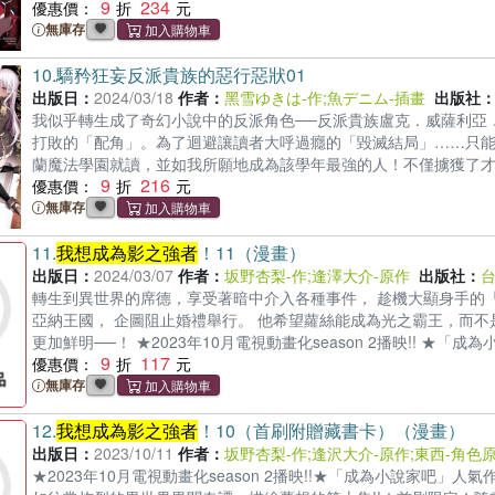
9
234
是「影之強者」締造傳說的大好機會！ ★動畫大受好評，劇場版製作決定
優惠價：
令人期待的書籍化！ ★主角威能×異世界轉生×會錯意喜劇第六集!!!!
無庫存
10.
驕矜狂妄反派貴族的惡行惡狀01
出版日：
2024/03/18
作者：
黑雪ゆきは-作
;
魚デニム-插畫
出版社
我似乎轉生成了奇幻小說中的反派角色──反派貴族盧克．威薩利亞
打敗的「配角」。為了迴避讓讀者大呼過癮的「毀滅結局」……只能
蘭魔法學園就讀，並如我所願地成為該學年最強的人！不僅擄獲了
9
216
成為「主角」夥伴的女主角都開始聚集到我的麾下！原先注定會毀
優惠價：
底脫軌！★網路超人氣奇幻作品書籍化！ ★カクヨム「異世界奇幻類作
無庫存
★最強無雙 × 轉生反派 ――運用「壓倒性的才能」開創命運，迴避毀滅結局吧！©Yu
11.
我想成為影之強者
！11（漫畫）
CORPORATION
出版日：
2024/03/07
作者：
坂野杏梨-作
;
逢澤大介-原作
出版社：
轉生到異世界的席德，享受著暗中介入各種事件， 趁機大顯身手的
亞納王國， 企圖阻止婚禮舉行。 他希望蘿絲能成為光之霸王，而不
更加鮮明──！ ★2023年10月電視動畫化season 2播映!! ★「
9
117
如往常的誤會、一如往常炸裂的異世界異聞奇譚，滿載信念的第十一集
優惠價：
無庫存
12.
我想成為影之強者
！10（首刷附贈藏書卡）（漫畫）
出版日：
2023/10/11
作者：
坂野杏梨-作
;
逢沢大介-原作
;
東西-角色
★2023年10月電視動畫化season 2播映!!★「成為小說家吧」人氣