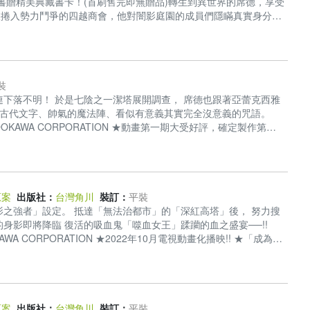
書贈精美典藏書卡！(首刷售完即無贈品)轉生到異世界的席德，享受
被捲入勢力鬥爭的四越商會，他對闇影庭園的成員們隱瞞真實身分，
，席德終於和引發勢力鬥爭的幕後黑手對峙──!!「我的背叛是為了
a 2022©Touzai 2022KADOKAWA CORPORATION
裝
下落不明！ 於是七陰之一潔塔展開調查， 席德也跟著亞蕾克西雅
 古代文字、帥氣的魔法陣、看似有意義其實完全沒意義的咒語。
KADOKAWA CORPORATION ★動畫第一期大受好評，確定製作第二
期待的書籍化！ ★主角威能×異世界轉生×會錯意喜劇第五集!!!!
原案
出版社：
台灣角川
裝訂：
平裝
之強者」設定。 抵達「無法治都市」的「深紅高塔」後， 努力搜
身影即將降臨 復活的吸血鬼「噬血女王」蹂躪的血之盛宴──!!
22 KADOKAWA CORPORATION ★2022年10月電視動畫化播映!! ★「成為小
常的誤會、一如往常炸裂的異世界異聞奇譚，救贖的第八集!!!! ★
原案
出版社：
台灣角川
裝訂：
平裝