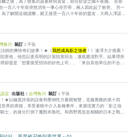
烏爾之後，為了收集武器素材與資金，前往欲望之國不夜國。 在那
王在一百八十年前突然消失一事心存芥蒂，兩人因此起了衝突。 另一
 為了解開這個謎團，屍王接受一百八十年前的盟友，大商人澤諾的
僅如此，在此同時，等級八探索者「紅華」、高階惡魔騎士佛爾卡
ation：Tsumeki KADOKAWA CORPORATION ★黑歷史重演，
老師大力推薦！ ★與另一名八戒重逢，極度混亂的不夜國篇揭幕！
灣角川
裝訂：
平裝
魔法師的爽快奇幻故事！★《
我想成為影之強者
！》逢澤大介推薦！
圖陷害他，他也以更高明的計策陷害回去，澈底肅清對手。結果理所
那裡卻盡是「想要接受招待的好色上司」、「來自其他單位的不合理
得好像有點高？」只要發揮源自前世的魔法實力與非凡的辯駁能力，
駁倒高層。給煩人的長官好看，與天才少女一同火速著手拯救人民！
色設定
出版社：
台灣角川
裝訂：
平裝
場！★以極度誇張的誤會和壓倒性力量開無雙，克服萬難的第十四
到異世界的席德，享受著暗中介入各種事件，來展現實力的「影之強
黑騎士」的身分打倒了魔獸布魯托。和西野茜息息相關的日本之戰，
十四集!!
密結社，再度被召喚到異世界～01