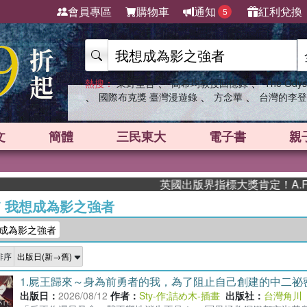
會員專區
購物車
通知
紅利兌換
5
、
、
熱搜：
東野圭吾
高希均教授回憶錄
The Odys
、
、
、
國際布克獎 臺灣漫遊錄
方念華
台灣的李登
文
簡體
三民東大
電子書
親
英國出版界指標大獎肯定！A.F. Stead
/
我想成為影之強者
成為影之強者
排序
1.
屍王歸來～身為前勇者的我，為了阻止自己創建的中二祕
出版日：
2026/08/12
作者：
Sty-作
;
詰め木-插畫
出版社：
台灣角川