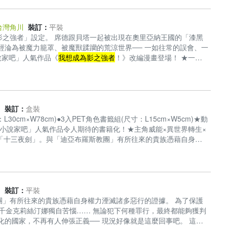
台灣角川
裝訂：
平裝
影之強者」設定。 席德跟貝塔一起被出現在奧里亞納王國的「漆黑
經淪為被魔力籠罩、被魔獸蹂躪的荒涼世界── 一如往常的誤會、一
說家吧」人氣作品《
我想成為影之強者
！》改編漫畫登場！ ★一如
! ★首刷限定！隨書贈精美典藏書卡！(首刷售完即無贈品)
川
裝訂：
盒裝
cm×W78cm)●3入PET角色書籤組(尺寸：L15cm×W5cm)★動
成為小說家吧」人氣作品令人期待的書籍化！★主角威能×異世界轉生×
組織「十三夜劍」。與「迪亞布羅斯教團」有所往來的貴族憑藉自身權
少女──奏，有著淡紅髮色的貴族千金克莉絲汀娜獨自苦惱……無
續活躍的「洛基派」。這個逐漸腐化的國家，不再有人伸張正義
機會！
川
裝訂：
平裝
團」有所往來的貴族憑藉自身權力湮滅諸多惡行的證據。 為了保護
族千金克莉絲汀娜獨自苦惱…… 無論犯下何種罪行，最終都能夠獲判
化的國家，不再有人伸張正義── 現況好像就是這麼回事吧。 這可