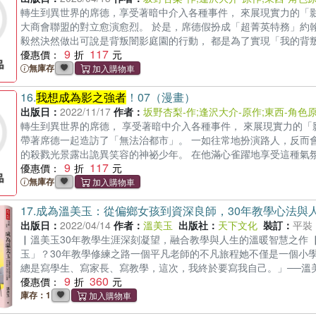
轉生到異世界的席德，享受著暗中介入各種事件， 來展現實力的「影
大商會聯盟的對立愈演愈烈。 於是，席德假扮成「超菁英特務」約翰
毅然決然做出可說是背叛闇影庭園的行動， 都是為了實現「我的背叛是
9
117
Sakano 2022 ©Daisuke Aizawa 2022 ©Touzai 2022 K
優惠價：
吧」人氣作品《
無庫存
我想成為影之強者
！》改編漫畫登場！ ★一如往常
刷限定！隨書贈精美典藏書卡！(首刷售完即無贈品)
16.
我想成為影之強者
！07（漫畫）
出版日：
2022/11/17
作者：
坂野杏梨-作
;
逢沢大介-原作
;
東西-角色
轉生到異世界的席德， 享受著暗中介入各種事件， 來展現實力的「
帶著席德一起造訪了「無法治都市」。 一如往常地扮演路人，反而
的殺戮光景露出詭異笑容的神祕少年。 在他滿心雀躍地享受這種氣氛時， 
9
117
2022 ©Daisuke Aizawa 2022 ©Touzai 2022 KADOKA
優惠價：
作品《
無庫存
我想成為影之強者
！》改編漫畫登場！ ★一如往常的誤會、一
隨書贈精美典藏書卡！(首刷售完即無贈品)
17.
成為溫美玉：從偏鄉女孩到資深良師，30年教學心法與
出版日：
2022/04/14
作者：
溫美玉
出版社：
天下文化
裝訂：
平裝
▏溫美玉30年教學生涯深刻凝望，融合教學與人生的溫暖智慧之作
玉」？30年教學修練之路一個平凡老師的不凡旅程她不僅是一個小
總是寫學生、寫家長、寫教學，這次，我終於要寫我自己。」──溫
9
360
老師管不動四年級學生，全班集體出走。 曾經，教學挫敗、家長抵
優惠價：
遇到困境難題她總是拋下學生逃離一切。30年的探索、跌撞與修練
庫存：1
美玉。「這本書是我人生至今最重要的一本著作，也是三十年教學