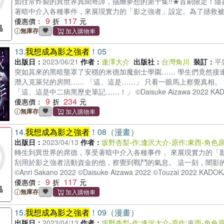
如往常炸裂的異世界異聞奇譚，描繪夢想的第十集!!★首刷限定！隨
著暗中介入各種事件，來展現實力的「影之強者」設定。為了拯救
9
117
和雪女在暗中操控局勢。待敵人逐漸被他在市場中撒下的大網困住後
優惠價：
拯救四越商會」的計畫能否成功!?©Anri Sakano 2022©Daisuke Aizaw
無庫存
13.
我想成為影之強者
！05
出版日：
2023/06/21
作者：
逢澤大介
出版社：
台灣角川
裝訂：
平
突如其來的黑暗壟罩了安穩的米德加魔劍士學園…… 學生們竟然接連
潛入克萊兒的房間…… 「這、這是……」 只看一眼馬上察覺真相。
「這、這是中二病黑歷史筆記……！」 ©Daisuke Aizawa 2022 
9
234
期!! ★系列累積銷量突破400萬!! ★「成為小說家吧」人氣作品令人
優惠價：
無庫存
14.
我想成為影之強者
！08（漫畫）
出版日：
2023/04/13
作者：
坂野杏梨-作
;
逢沢大介-原作
;
東西-角色
轉生到異世界的席德，享受著暗中介入各種事件， 來展現實力的「影
刮用於影之強者活動資金的他，察覺到戰鬥的氣息。 這一刻，闇影的
©Anri Sakano 2022 ©Daisuke Aizawa 2022 ©Touzai 20
9
117
說家吧」人氣作品《
優惠價：
我想成為影之強者
！》改編漫畫登場！ ★一如往
首刷限定！隨書贈精美典藏書卡！(首刷售完即無贈品)
無庫存
15.
我想成為影之強者
！09（漫畫）
出版日：
2023/04/13
作者：
坂野杏梨-作
;
逢沢大介-原作
;
東西-角色