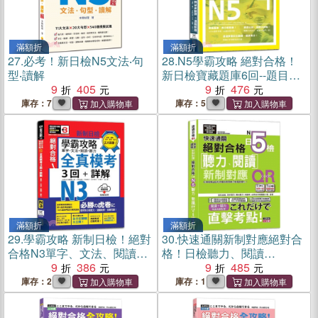
滿額折
滿額折
27.
必考！新日檢N5文法‧句
28.
N5學霸攻略 絕對合格！
型‧讀解
新日檢寶藏題庫6回--題目全
9
405
翻譯＋通關解題【讀解、聽
9
476
力、言語知識〈文字、語
庫存：7
庫存：5
彙、文法〉】（16K+6回QR
Code線上音檔）
滿額折
滿額折
29.
學霸攻略 新制日檢！絕對
30.
快速通關新制對應絕對合
合格N3單字、文法、閱讀、
格！日檢聽力、閱讀
聽力全真模考三回+詳解
9
386
N5【QR Code線上音檔＆實
9
485
（16K+QR Code線上音檔）
戰MP3】
庫存：2
庫存：1