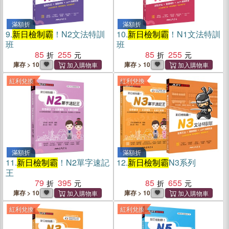
滿額折
滿額折
9.
新日檢制霸
！N2文法特訓
10.
新日檢制霸
！N1文法特訓
班
班
85
255
85
255
庫存 > 10
庫存 > 10
紅利兌換
紅利兌換
滿額折
滿額折
11.
新日檢制霸
！N2單字速記
12.
新日檢制霸
N3系列
王
79
395
85
655
庫存 > 10
庫存 > 10
紅利兌換
紅利兌換