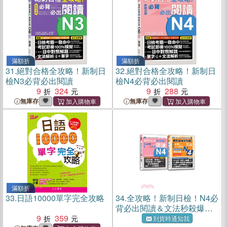
滿額折
滿額折
31.
絕對合格全攻略！新制日
32.
絕對合格全攻略！新制日
檢N3必背必出閱讀
檢N4必背必出閱讀
9
324
9
288
無庫存
無庫存
滿額折
33.
日語10000單字完全攻略
34.
全攻略！新制日檢！N4必
背必出閱讀＆文法秒殺爆款
9
359
套書：絕對合格 全攻略！新
到貨時通知我