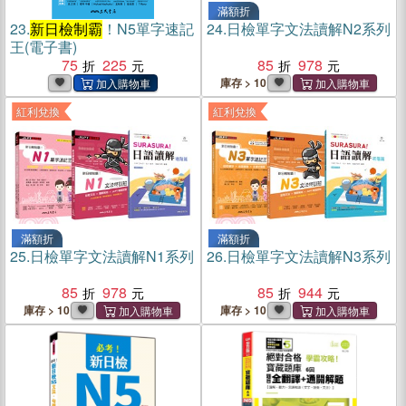
滿額折
23.
新日檢制霸
！N5單字速記
24.
日檢單字文法讀解N2系列
王(電子書)
75
225
85
978
庫存 > 10
紅利兌換
紅利兌換
滿額折
滿額折
25.
日檢單字文法讀解N1系列
26.
日檢單字文法讀解N3系列
85
978
85
944
庫存 > 10
庫存 > 10