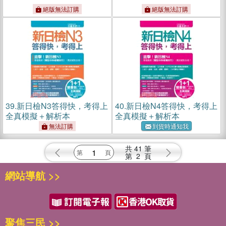
絕版無法訂購
絕版無法訂購
39.
新日檢N3答得快，考得上
40.
新日檢N4答得快，考得上
全真模擬＋解析本
全真模擬＋解析本
無法訂購
到貨時通知我
共
41
筆
第
2
頁
網站導航 >>
聚焦三民 >>