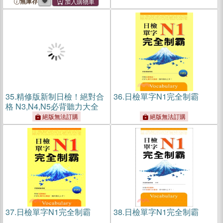
制日檢！N4必背必出閱讀
無庫存
+人類史上最強自學法 絕對
合格 全攻略 新制日檢N4必
背必出文法（25K+文法QR
碼線上音檔）
35.
精修版新制日檢！絕對合
36.
日檢單字N1完全制霸
格 N3,N4,N5必背聽力大全
絕版無法訂購
絕版無法訂購
37.
日檢單字N1完全制霸
38.
日檢單字N1完全制霸