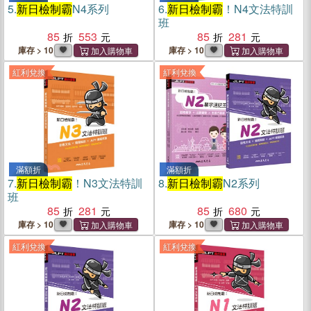
5.
新日檢制霸
N4系列
6.
新日檢制霸
！N4文法特訓
班
85
553
85
281
庫存 > 10
庫存 > 10
紅利兌換
紅利兌換
滿額折
滿額折
7.
新日檢制霸
！N3文法特訓
8.
新日檢制霸
N2系列
班
85
281
85
680
庫存 > 10
庫存 > 10
紅利兌換
紅利兌換