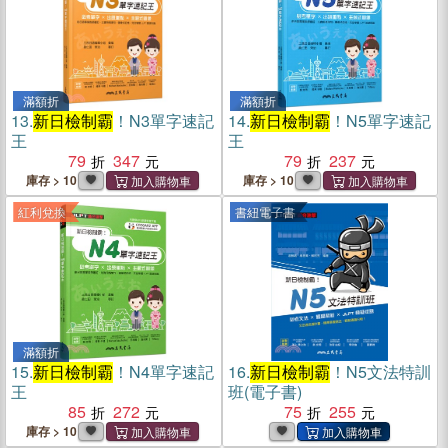
滿額折
滿額折
13.
新日檢制霸
！N3單字速記
14.
新日檢制霸
！N5單字速記
王
王
79
347
79
237
庫存 > 10
庫存 > 10
紅利兌換
書紐電子書
滿額折
15.
新日檢制霸
！N4單字速記
16.
新日檢制霸
！N5文法特訓
王
班(電子書)
85
272
75
255
庫存 > 10