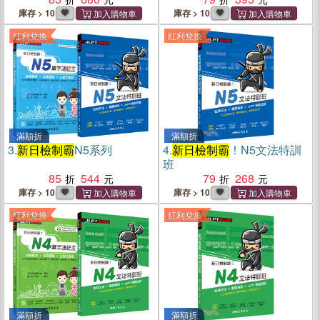
庫存 > 10
庫存 > 10
紅利兌換
紅利兌換
滿額折
滿額折
3.
新日檢制霸
N5系列
4.
新日檢制霸
！N5文法特訓
班
85
544
79
268
庫存 > 10
庫存 > 10
紅利兌換
紅利兌換
滿額折
滿額折