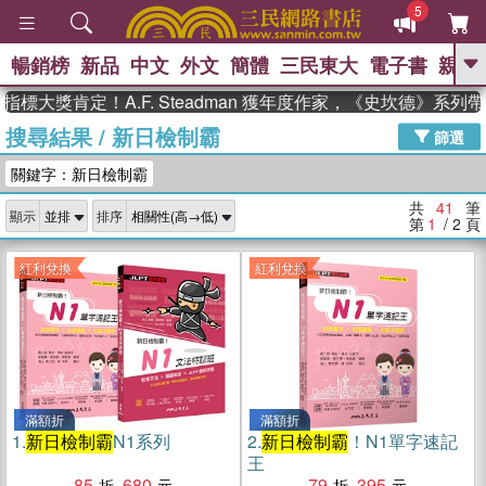
5
暢銷榜
新品
中文
外文
簡體
三民東大
電子書
親子
GO
肯定！A.F. Steadman 獲年度作家，《史坎德》系列帶你踏
搜尋結果
/
新日檢制霸
、
熱搜：
東野圭吾
高希均教授回憶錄
篩選
、
、
、
The Odyssey
父親節
如果歷
關鍵字：新日檢制霸
、
、
史是一群喵
暑期推薦
國際布克
、
、
獎 臺灣漫遊錄
方念華
台灣的李
共
41
筆
顯示
排序
、
、
登輝時代
數學女孩：黎曼猜想
第
1
/ 2
頁
偉大的迷走神經
紅利兌換
紅利兌換
滿額折
滿額折
1.
新日檢制霸
N1系列
2.
新日檢制霸
！N1單字速記
王
85
680
79
395