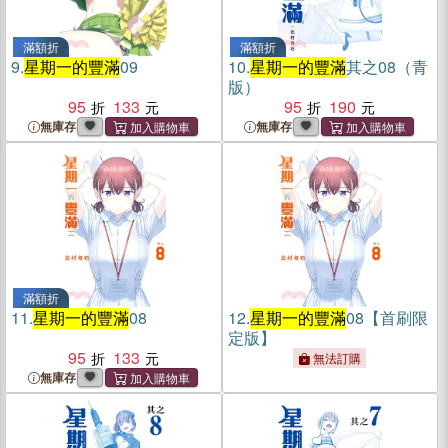
滿額折
滿額折
9.
星期一的豐滿
09
10.
星期一的豐滿
其之08（青
版）
95
133
95
190
無庫存
無庫存
滿額折
11.
星期一的豐滿
08
12.
星期一的豐滿
08【首刷限
定版】
95
133
無法訂購
無庫存