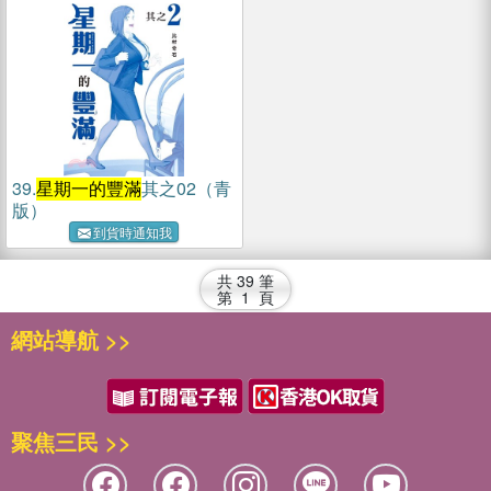
39.
星期一的豐滿
其之02（青
版）
到貨時通知我
共
39
筆
第
1
頁
網站導航 >>
聚焦三民 >>