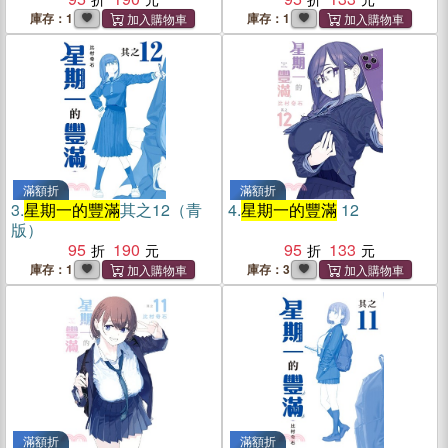
庫存：1
庫存：1
滿額折
滿額折
3.
星期一的豐滿
其之12（青
4.
星期一的豐滿
12
版）
95
190
95
133
庫存：1
庫存：3
滿額折
滿額折