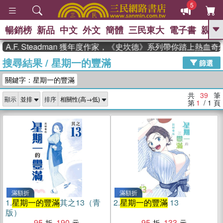
5
暢銷榜
新品
中文
外文
簡體
三民東大
電子書
親子
GO
 Steadman 獲年度作家，《史坎德》系列帶你踏上熱血奇幻旅程
搜尋結果
/
星期一的豐滿
、
熱搜：
東野圭吾
高希均教授回憶錄
篩選
、
、
、
The Odyssey
父親節
如果歷
關鍵字：星期一的豐滿
、
、
史是一群喵
暑期推薦
國際布克
、
、
獎 臺灣漫遊錄
方念華
台灣的李
共
39
筆
顯示
排序
、
、
登輝時代
數學女孩：黎曼猜想
第
1
/ 1
頁
偉大的迷走神經
滿額折
滿額折
1.
星期一的豐滿
其之13（青
2.
星期一的豐滿
13
版）
95
190
95
133