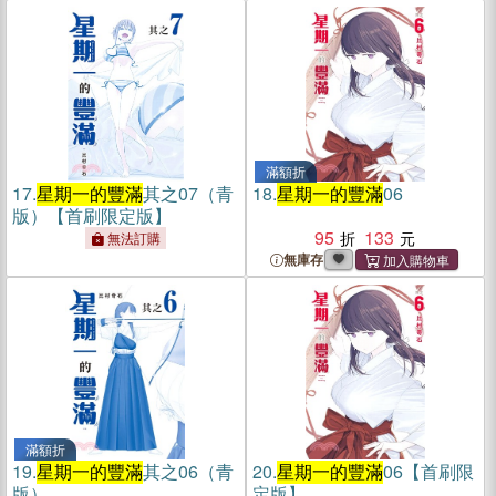
滿額折
17.
星期一的豐滿
其之07（青
18.
星期一的豐滿
06
版）【首刷限定版】
95
133
無法訂購
無庫存
滿額折
19.
星期一的豐滿
其之06（青
20.
星期一的豐滿
06【首刷限
版）
定版】