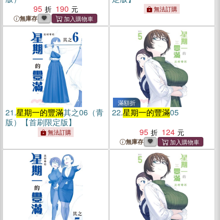
95
190
無法訂購
無庫存
滿額折
21.
星期一的豐滿
其之06（青
22.
星期一的豐滿
05
版）【首刷限定版】
95
124
無法訂購
無庫存