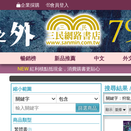
企業採購
會員登入
暢銷榜
新品
推薦
中文
外
NEW
紅利積點抵現金，消費購書更貼心
搜尋結果
縮小範圍
關鍵字：狩龍
篩選商品
顯示
商品類型
繁體書
(3)