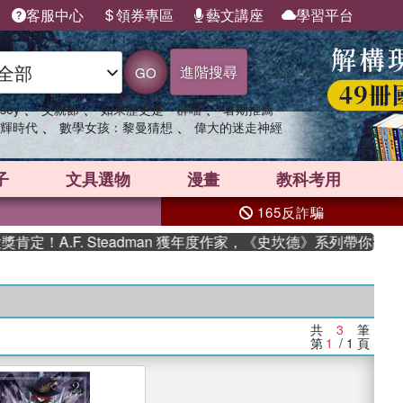
客服中心
領券專區
藝文講座
學習平台
進階搜尋
GO
、
、
、
sey
父親節
如果歷史是一群喵
暑期推薦
、
、
輝時代
數學女孩：黎曼猜想
偉大的迷走神經
子
文具選物
漫畫
教科考用
165反詐騙
！A.F. Steadman 獲年度作家，《史坎德》系列帶你踏上熱
共
3
筆
第
1
/ 1
頁