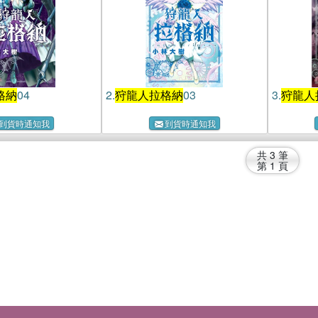
格納
04
2.
狩龍人拉格納
03
3.
狩龍人
到貨時通知我
到貨時通知我
共
3
筆
第
1
頁