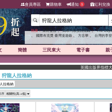
會員專區
購物車
通知
紅利兌換
5
、
、
熱搜：
東野圭吾
高希均教授回憶錄
The Odys
、
、
、
國際布克獎 臺灣漫遊錄
方念華
台灣的李登
文
簡體
三民東大
電子書
親
英國出版界指標大獎肯定
/
狩龍人拉格納
人拉格納
排序