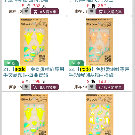
9
252
9
252
庫存：5
庫存：5
90 折
90 折
21.
【
irodo
】免熨燙纖維專用
22.
【
irodo
】免熨燙纖維專用
手製轉印貼-舞曲黃綠
手製轉印貼-舞曲橙綠
9
198
9
198
庫存：5
庫存：5