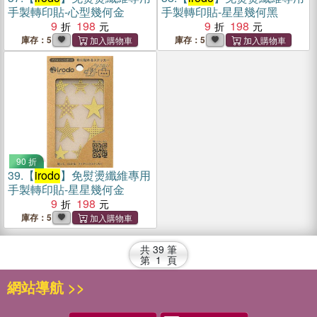
手製轉印貼-心型幾何金
手製轉印貼-星星幾何黑
9
198
9
198
庫存：5
庫存：5
90 折
39.
【
irodo
】免熨燙纖維專用
手製轉印貼-星星幾何金
9
198
庫存：5
共
39
筆
第
1
頁
網站導航 >>