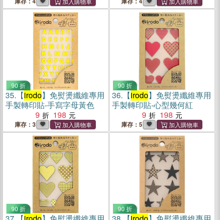
庫存：4
庫存：4
90 折
90 折
35.
【
irodo
】免熨燙纖維專用
36.
【
irodo
】免熨燙纖維專用
手製轉印貼-手寫字母黃色
手製轉印貼-心型幾何紅
9
198
9
198
庫存：3
庫存：5
90 折
90 折
37.
【
irodo
】免熨燙纖維專用
38.
【
irodo
】免熨燙纖維專用