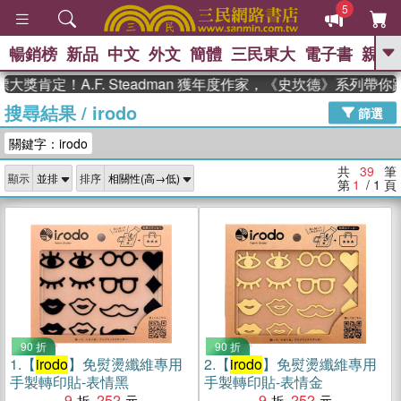
5
暢銷榜
新品
中文
外文
簡體
三民東大
電子書
親子
GO
！A.F. Steadman 獲年度作家，《史坎德》系列帶你踏上熱
搜尋結果
/
irodo
、
熱搜：
東野圭吾
高希均教授回憶錄
篩選
、
、
、
The Odyssey
父親節
如果歷
關鍵字：irodo
、
、
史是一群喵
暑期推薦
國際布克
、
、
獎 臺灣漫遊錄
方念華
台灣的李
共
39
筆
顯示
排序
、
、
登輝時代
數學女孩：黎曼猜想
第
1
/ 1
頁
偉大的迷走神經
90 折
90 折
1.
【
irodo
】免熨燙纖維專用
2.
【
irodo
】免熨燙纖維專用
手製轉印貼-表情黑
手製轉印貼-表情金
9
252
9
252