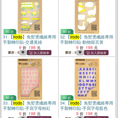
90 折
90 折
31.
【
irodo
】免熨燙纖維專用
32.
【
irodo
】免熨燙纖維專用
手製轉印貼-交通黃綠
手製轉印貼-動物留言黃
9
198
9
198
庫存：5
庫存：5
90 折
90 折
33.
【
irodo
】免熨燙纖維專用
34.
【
irodo
】免熨燙纖維專用
手製轉印貼-手寫字母粉紅
手製轉印貼-手寫字母藍色
9
198
9
198