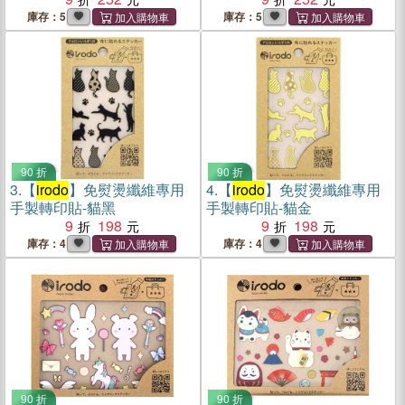
庫存：5
庫存：5
90 折
90 折
3.
【
irodo
】免熨燙纖維專用
4.
【
irodo
】免熨燙纖維專用
手製轉印貼-貓黑
手製轉印貼-貓金
9
198
9
198
庫存：4
庫存：4
90 折
90 折