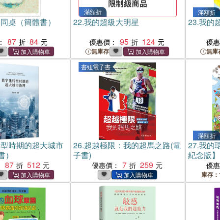
滿額折
滿額折
人同桌（簡體書）
22.
我的超級大明星
23.
我的
87
84
95
124
：
優惠價：
優
無庫存
無庫
書紐電子書
滿額折
轉型時期的超大城市
26.
超越極限：我的超馬之路(電
27.
我的
書）
子書)
紀念版】
87
512
7
259
─100×
：
優惠價：
優
報）
庫存：