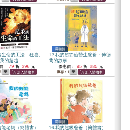
滿額折
談生命的工法：狂喜、
12.
我的超節儉醫生爸爸：傅德
我的超越
蘭的故事
79
296
95
285
價：
優惠價：
3
庫存：1
滿額折
超能老媽（簡體書）
16.
我的超級爸爸（簡體書）