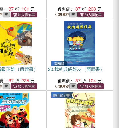
87
131
87
208
價：
優惠價：
存
無庫存
滿額折
超級英雄（簡體書）
20.
我的超級好友（簡體書）
87
235
87
104
價：
優惠價：
存
無庫存
書紐電子書