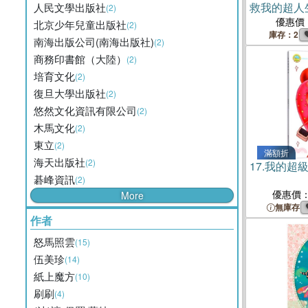
救我的超人
人民文學出版社
(2)
優惠價
北京少年兒童出版社
(2)
庫存：2
南海出版公司(南海出版社)
(2)
商務印書館（大陸）
(2)
培育文化
(2)
復旦大學出版社
(2)
悠然文化資訊有限公司
(2)
木馬文化
(2)
東立
(2)
滿額折
海天出版社
(2)
17.
我的超
碁峰資訊
(2)
優惠價
More
無庫存
作者
怒馬照雲
(15)
伍美珍
(14)
紙上魔方
(10)
刷刷
(4)