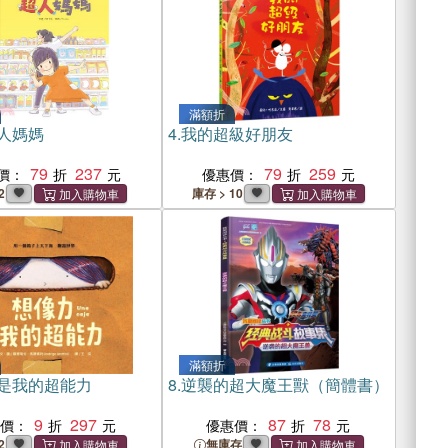
滿額折
人媽媽
4.
我的超級好朋友
79
237
79
259
價：
優惠價：
2
庫存 > 10
滿額折
是我的超能力
8.
逆襲的超大魔王獸（簡體書）
9
297
87
78
惠價：
優惠價：
2
無庫存