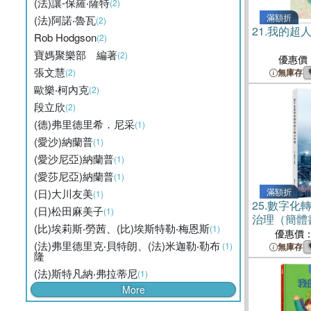
(法)讓-保羅‧薩特
(2)
滿額折
(法)阿諾‧魯瓦
(2)
21.
我的超
Rob Hodgson
(2)
寶媽聚樂部 編著
(2)
優惠價
張文慧
(2)
無庫存
歐樂‧柯內克
(2)
段立欣
(2)
(德)弗里德里希．尼采
(1)
(愛沙)納蘭普
(1)
(愛沙尼亞)納蘭普
(1)
(愛莎尼亞)納蘭普
(1)
滿額折
(日)大川友美
(1)
25.
數字化
(日)松田麻美子
(1)
治理（簡體
(比)埃莉斯‧勞茜、(比)埃斯特勒‧梅恩斯
(1)
優惠價
(法)弗里德里克‧貝特朗、(法)米迦勒‧勒布
(1)
無庫存
隆
(法)斯特凡納‧弗拉蒂尼
(1)
More