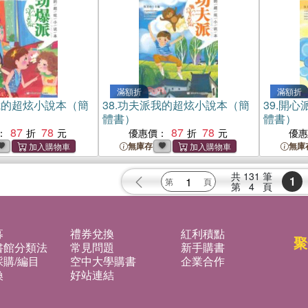
滿額折
滿額折
我的超炫小說本（簡
38.
功夫派我的超炫小說本（簡
39.
開心
體書）
體書）
87
78
87
78
：
優惠價：
優
無庫存
無庫
共
131
筆
1
第
4
頁
募
禮券兌換
紅利積點
聚
書館分類法
常見問題
新手購書
購/編目
空中大學購書
企業合作
換
好站連結