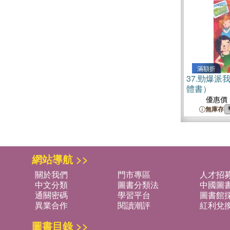
滿額折
37.
勁爆派
體書）
優惠價
無庫存
網站導航 >>
關於我們
門市專區
人才招
中文分類
圖書分類法
中國圖
通關密碼
學習平台
圖書館採
異業合作
閱讀潮評
紅利兌
圖書目錄 >>