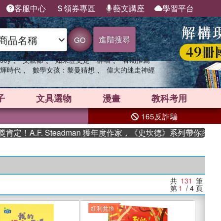
客服中心
領券專區
藝文講座
學習平台
進階搜尋
GO
、
、
、
sey
父親節
如果歷史是一群喵
暑期推薦
、
、
輝時代
數學女孩：黎曼猜想
偉大的迷走神經
子
文具選物
漫畫
教科考用
165反詐騙
. Steadman 獲年度作家，《史坎德》系列帶你踏上熱血奇幻旅
共
131
筆
第
1
/ 4
頁
紅利兌換