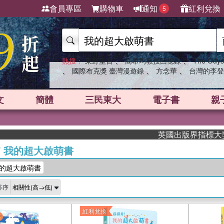
會員專區
購物車
通知
紅利兌換
5
、
、
熱搜：
東野圭吾
高希均教授回憶錄
The Odys
、
、
、
國際布克獎 臺灣漫遊錄
方念華
台灣的李登
文
簡體
三民東大
電子書
親
英國出版界指標大獎肯定！A.F
/
我的超大啟萌書
的超大啟萌書
排序
紅利兌換