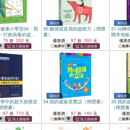
滿額折
滿額折
健康小學堂04：我
30.
敏感就是我的超能力（簡體
31.
玩轉
－打敗病毒的超強
書）
開本地板
79
252
87
360
：
優惠價：
優惠
無庫存
無庫
滿額折
滿額折
磁學中的超大規模並
34.
我的超級老實話（簡體書）
35.
我的
簡體書）
（簡體書
87
710
87
140
：
優惠價：
優
無庫存
無庫