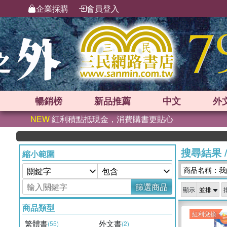
企業採購
會員登入
暢銷榜
新品
推薦
中文
外
NEW
紅利積點抵現金，消費購書更貼心
搜尋結果
縮小範圍
商品名稱：我
篩選商品
顯示
商品類型
紅利兌換
繁體書
外文書
(55)
(2)