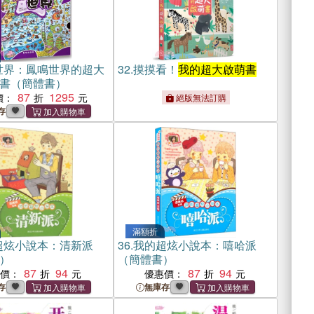
世界：鳳鳴世界的超大
32.
摸摸看！
我的超大啟萌書
書（簡體書）
87
1295
價：
絕版無法訂購
存
滿額折
超炫小說本：清新派
36.
我的超炫小說本：嘻哈派
）
（簡體書）
87
94
87
94
惠價：
優惠價：
存
無庫存