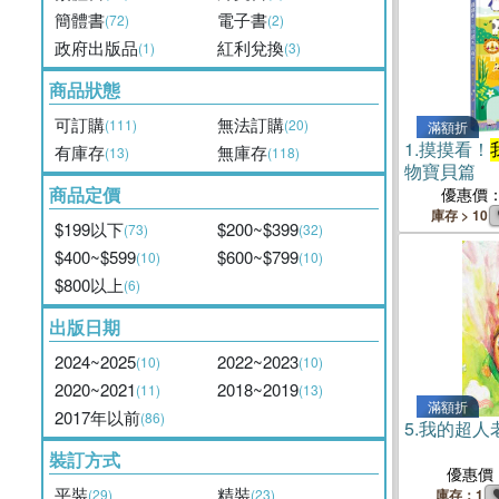
簡體書
電子書
(72)
(2)
政府出版品
紅利兌換
(1)
(3)
商品狀態
可訂購
無法訂購
(111)
(20)
滿額折
1.
摸摸看！
有庫存
無庫存
(13)
(118)
物寶貝篇
商品定價
優惠價
庫存 > 10
$199以下
$200~$399
(73)
(32)
$400~$599
$600~$799
(10)
(10)
$800以上
(6)
出版日期
2024~2025
2022~2023
(10)
(10)
2020~2021
2018~2019
(11)
(13)
滿額折
2017年以前
(86)
5.
我的超人
裝訂方式
優惠價
平裝
精裝
(29)
(23)
庫存：1