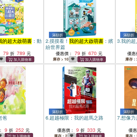
滿額折
滿額折
我的超大啟萌書
：動
2.
摸摸看！
我的超大啟萌書
：繽
3.
我的超
紛世界篇
79
789
79
670
：
優惠價：
優惠
庫存 > 10
庫存：
滿額折
滿額折
老爸
6.
超越極限：我的超馬之路
7.
想像力
9
252
9
333
：
優惠價：
優
庫存：2
庫存：