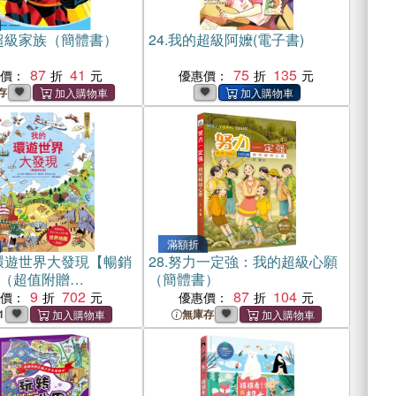
超級家族（簡體書）
24.
我的超級阿嬤(電子書)
87
41
75
135
惠價：
優惠價：
存
滿額折
環遊世界大發現【暢銷
28.
努力一定強：我的超級心願
（超值附贈
（簡體書）
70cm 超大幅世界地圖海
9
702
87
104
惠價：
優惠價：
1
無庫存