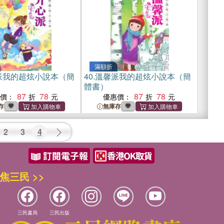
滿額折
派我的超炫小說本（簡
40.
溫馨派我的超炫小說本（簡
體書）
87
78
87
78
惠價：
優惠價：
存
無庫存
2
3
4
焦三民 >>
三民書局
三民出版