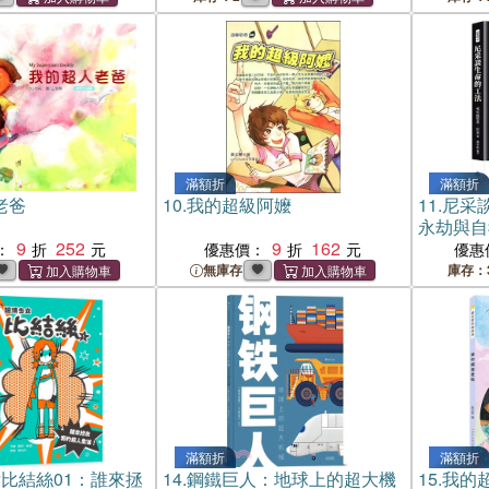
滿額折
滿額折
老爸
10.
我的超級阿嬤
11.
尼采
永劫與自
9
252
9
162
：
優惠價：
優惠
無庫存
庫存：
滿額折
滿額折
比結絲01：誰來拯
14.
鋼鐵巨人：地球上的超大機
15.
我的