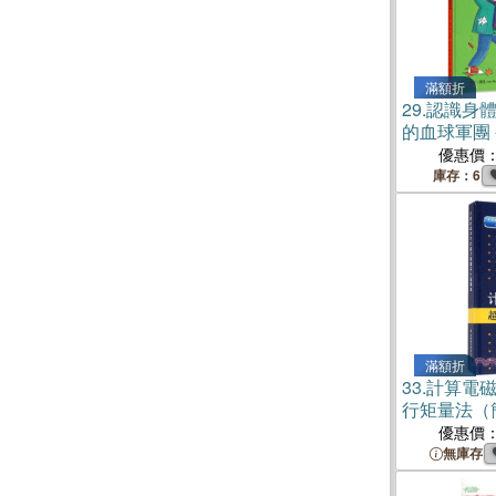
滿額折
29.
認識身體
的血球軍團
武器
優惠價
庫存：6
滿額折
33.
計算電
行矩量法（
優惠價
無庫存