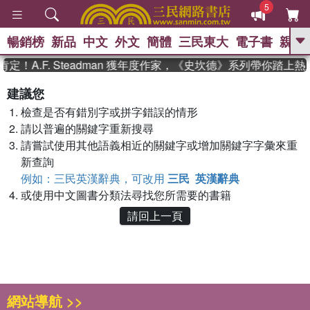
5
暢銷榜
新品
中文
外文
簡體
三民東大
電子書
親子
GO
！A.F. Steadman 獲年度作家，《史坎德》系列帶你踏上
、
、
熱搜：
東野圭吾
The Odyssey
建議您
、
、
父親節
如果歷史是一群喵
暑期
檢查是否有錯別字或拼字錯誤的情形
、
、
推薦
國際布克獎 臺灣漫遊錄
方
、
、
請以普遍的關鍵字重新搜尋
念華
台灣的李登輝時代
數學女
、
孩：黎曼猜想
偉大的迷走神經
請嘗試使用其他語義相近的關鍵字或增加關鍵字字彙來重
新查詢
例如：三民英漢辭典，可改用
三民 英漢辭典
或使用中文圖書分類法尋找您所需要的書籍
請回上一頁
網站導航 >>