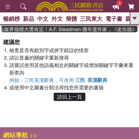
5
暢銷榜
新品
中文
外文
簡體
三民東大
電子書
親子
GO
出版界指標大獎肯定！A.F. Steadman 獲年度作家，《史坎
、
熱搜：
東野圭吾
高希均教授回憶錄
建議您
、
、
、
The Odyssey
父親節
如果歷
檢查是否有錯別字或拼字錯誤的情形
、
、
史是一群喵
暑期推薦
國際布克
、
、
請以普遍的關鍵字重新搜尋
獎 臺灣漫遊錄
方念華
台灣的李
、
、
登輝時代
數學女孩：黎曼猜想
請嘗試使用其他語義相近的關鍵字或增加關鍵字字彙來重
偉大的迷走神經
新查詢
例如：三民英漢辭典，可改用
三民 英漢辭典
或使用中文圖書分類法尋找您所需要的書籍
請回上一頁
網站導航 >>