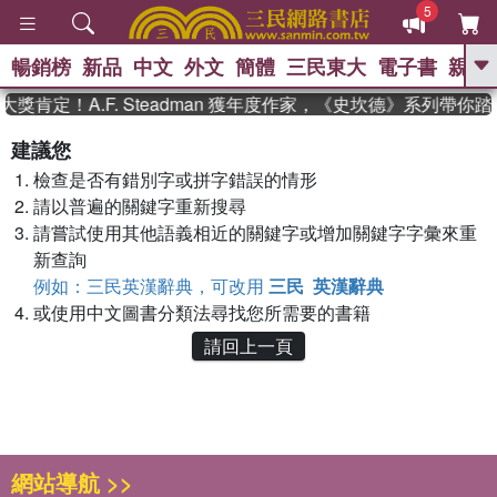
5
暢銷榜
新品
中文
外文
簡體
三民東大
電子書
親子
GO
獎肯定！A.F. Steadman 獲年度作家，《史坎德》系列帶你
、
熱搜：
東野圭吾
高希均教授回憶錄
建議您
、
、
、
The Odyssey
父親節
如果歷
檢查是否有錯別字或拼字錯誤的情形
、
、
史是一群喵
暑期推薦
國際布克
、
、
請以普遍的關鍵字重新搜尋
獎 臺灣漫遊錄
方念華
台灣的李
、
、
登輝時代
數學女孩：黎曼猜想
請嘗試使用其他語義相近的關鍵字或增加關鍵字字彙來重
偉大的迷走神經
新查詢
例如：三民英漢辭典，可改用
三民 英漢辭典
或使用中文圖書分類法尋找您所需要的書籍
請回上一頁
網站導航 >>