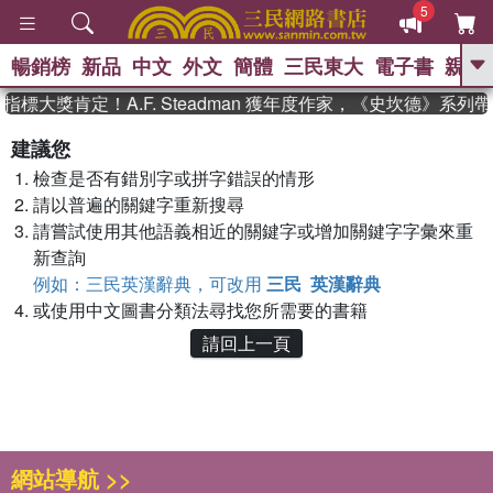
5
暢銷榜
新品
中文
外文
簡體
三民東大
電子書
親子
GO
指標大獎肯定！A.F. Steadman 獲年度作家，《史坎德》系
、
熱搜：
東野圭吾
高希均教授回憶錄
建議您
、
、
、
The Odyssey
父親節
如果歷
檢查是否有錯別字或拼字錯誤的情形
、
、
史是一群喵
暑期推薦
國際布克
、
、
請以普遍的關鍵字重新搜尋
獎 臺灣漫遊錄
方念華
台灣的李
、
、
登輝時代
數學女孩：黎曼猜想
請嘗試使用其他語義相近的關鍵字或增加關鍵字字彙來重
偉大的迷走神經
新查詢
例如：三民英漢辭典，可改用
三民 英漢辭典
或使用中文圖書分類法尋找您所需要的書籍
請回上一頁
網站導航 >>