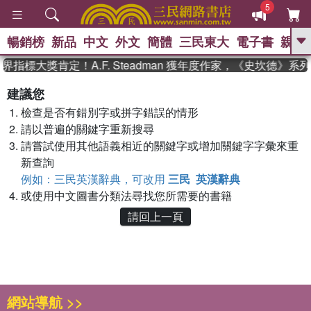
5
暢銷榜
新品
中文
外文
簡體
三民東大
電子書
親子
GO
界指標大獎肯定！A.F. Steadman 獲年度作家，《史坎德》
、
熱搜：
東野圭吾
高希均教授回憶錄
建議您
、
、
、
The Odyssey
父親節
如果歷
檢查是否有錯別字或拼字錯誤的情形
、
、
史是一群喵
暑期推薦
國際布克
、
、
請以普遍的關鍵字重新搜尋
獎 臺灣漫遊錄
方念華
台灣的李
、
、
登輝時代
數學女孩：黎曼猜想
請嘗試使用其他語義相近的關鍵字或增加關鍵字字彙來重
偉大的迷走神經
新查詢
例如：三民英漢辭典，可改用
三民 英漢辭典
或使用中文圖書分類法尋找您所需要的書籍
請回上一頁
網站導航 >>