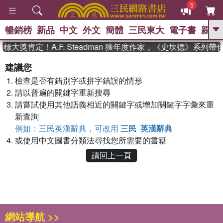
5
暢銷榜
新品
中文
外文
簡體
三民東大
電子書
親子
GO
標大獎肯定！A.F. Steadman 獲年度作家，《史坎德》系列
、
熱搜：
東野圭吾
高希均教授回憶錄
建議您
、
、
、
The Odyssey
父親節
如果歷
檢查是否有錯別字或拼字錯誤的情形
、
、
史是一群喵
暑期推薦
國際布克
、
、
請以普遍的關鍵字重新搜尋
獎 臺灣漫遊錄
方念華
台灣的李
、
、
登輝時代
數學女孩：黎曼猜想
請嘗試使用其他語義相近的關鍵字或增加關鍵字字彙來重
偉大的迷走神經
新查詢
例如：三民英漢辭典，可改用
三民 英漢辭典
或使用中文圖書分類法尋找您所需要的書籍
請回上一頁
網站導航 >>