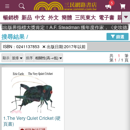
5
暢銷榜
新品
中文
外文
簡體
三民東大
電子書
親子
GO
出版界指標大獎肯定！A.F. Steadman 獲年度作家，《史
搜尋結果
/
、
熱搜：
東野圭吾
高希均教授回憶錄
篩選
、
、
、
The Odyssey
父親節
如果歷
ISBN：0241137853
出版日期:2017年以前
、
、
史是一群喵
暑期推薦
國際布克
、
、
獎 臺灣漫遊錄
方念華
台灣的李
共
1
筆
顯示
排序
、
、
登輝時代
數學女孩：黎曼猜想
第
1
/ 1
頁
偉大的迷走神經
1.
The Very Quiet Cricket (硬
頁書)
絕版無法訂購