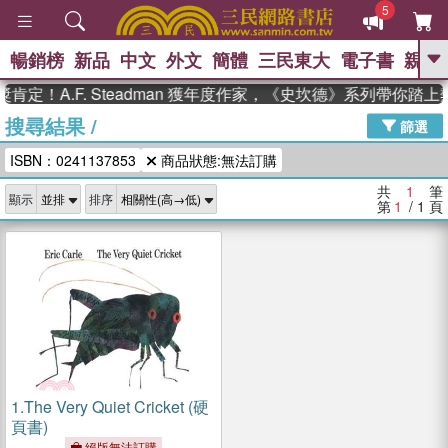
5
暢銷榜
新品
中文
外文
簡體
三民東大
電子書
親子
GO
定！A.F. Steadman 獲年度作家，《史坎德》系列帶你踏
搜尋結果
/
、
、
熱搜：
東野圭吾
The Odyssey
篩選
、
、
父親節
如果歷史是一群喵
暑期
ISBN：0241137853
商品狀態:無法訂購
、
、
推薦
國際布克獎 臺灣漫遊錄
方
、
、
念華
台灣的李登輝時代
數學女
共
1
筆
顯示
排序
、
孩：黎曼猜想
偉大的迷走神經
第
1
/ 1
頁
1.
The Very Quiet Cricket (硬
頁書)
絕版無法訂購