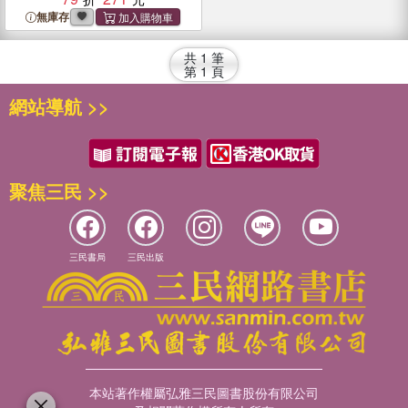
無庫存
共
1
筆
第
1
頁
網站導航 >>
聚焦三民 >>
三民書局
三民出版
本站著作權屬弘雅三民圖書股份有限公司