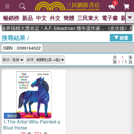
5
暢銷榜
新品
中文
外文
簡體
三民東大
電子書
親子
GO
版界指標大獎肯定！A.F. Steadman 獲年度作家，《史坎德
搜尋結果
/
、
熱搜：
東野圭吾
高希均教授回憶錄
篩選
、
、
、
The Odyssey
父親節
如果歷
ISBN：0399164022
、
、
史是一群喵
暑期推薦
國際布克
、
、
獎 臺灣漫遊錄
方念華
台灣的李
共
1
筆
顯示
排序
、
、
登輝時代
數學女孩：黎曼猜想
第
1
/ 1
頁
偉大的迷走神經
滿額折
1.
The Artist Who Painted a
Blue Horse
79
271