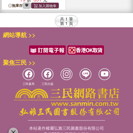
無庫存
共
1
筆
第
1
頁
網站導航 >>
聚焦三民 >>
三民書局
三民出版
本站著作權屬弘雅三民圖書股份有限公司