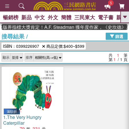
5
暢銷榜
新品
中文
外文
簡體
三民東大
電子書
親子
GO
版界指標大獎肯定！A.F. Steadman 獲年度作家，《史坎德
搜尋結果
/
、
、
熱搜：
東野圭吾
The Odyssey
篩選
、
、
父親節
如果歷史是一群喵
暑期
ISBN：0399226907
商品定價:$400~$599
、
、
推薦
國際布克獎 臺灣漫遊錄
方
、
、
念華
台灣的李登輝時代
數學女
共
1
筆
顯示
排序
、
孩：黎曼猜想
偉大的迷走神經
第
1
/ 1
頁
滿額折
1.
The Very Hungry
Caterpillar
79
331