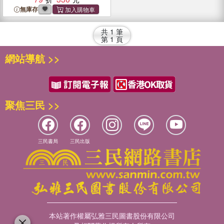
無庫存
共
1
筆
第
1
頁
網站導航 >>
聚焦三民 >>
三民書局
三民出版
本站著作權屬弘雅三民圖書股份有限公司