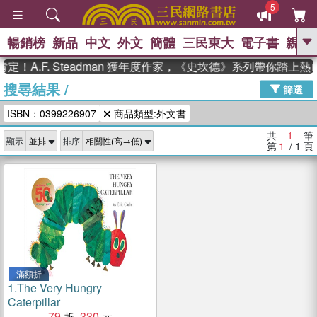
5
暢銷榜
新品
中文
外文
簡體
三民東大
電子書
親子
GO
！A.F. Steadman 獲年度作家，《史坎德》系列帶你踏上熱
搜尋結果
/
、
、
熱搜：
東野圭吾
The Odyssey
篩選
、
、
父親節
如果歷史是一群喵
暑期
ISBN：0399226907
商品類型:外文書
、
、
推薦
國際布克獎 臺灣漫遊錄
方
、
、
念華
台灣的李登輝時代
數學女
共
1
筆
顯示
排序
、
孩：黎曼猜想
偉大的迷走神經
第
1
/ 1
頁
滿額折
1.
The Very Hungry
Caterpillar
79
330