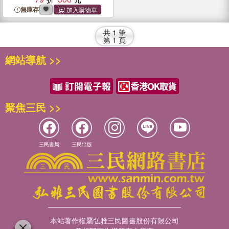
無庫存
共
1
筆
第
1
頁
網站導航 >>
聚焦三民 >>
三民書局
三民出版
本站著作權屬弘雅三民圖書股份有限公司