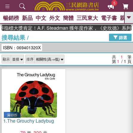
5
暢銷榜
新品
中文
外文
簡體
三民東大
電子書
親子
GO
指標大獎肯定！A.F. Steadman 獲年度作家，《史坎德》系
搜尋結果
/
、
、
熱搜：
東野圭吾
The Odyssey
篩選
、
、
父親節
如果歷史是一群喵
暑期
ISBN：069401320X
、
、
推薦
國際布克獎 臺灣漫遊錄
方
、
、
念華
台灣的李登輝時代
數學女
共
1
筆
顯示
排序
、
孩：黎曼猜想
偉大的迷走神經
第
1
/ 1
頁
滿額折
1.
The Grouchy Ladybug
79
300