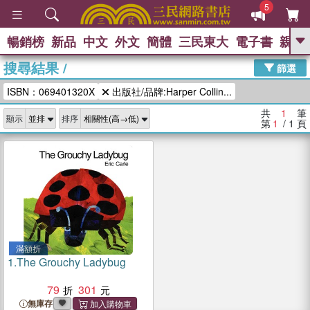
5
暢銷榜
新品
中文
外文
簡體
三民東大
電子書
親子
GO
搜尋結果
/
篩選
熱搜：
ISBN：069401320X
出版社/品牌:Harper Collin...
共
1
筆
顯示
排序
第
1
/ 1
頁
滿額折
1.
The Grouchy Ladybug
79
301
無庫存