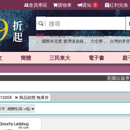
會員專區
購物車
通知
紅利兌換
5
、
、
熱搜：
東野圭吾
高希均教授回憶錄
The Odys
、
、
、
國際布克獎 臺灣漫遊錄
方念華
台灣的李登
文
簡體
三民東大
電子書
親
英國出版界指標
/
1320X
商品狀態:無庫存
排序