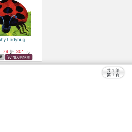
chy Ladybug
79
301
：
共
1
筆
第
1
頁