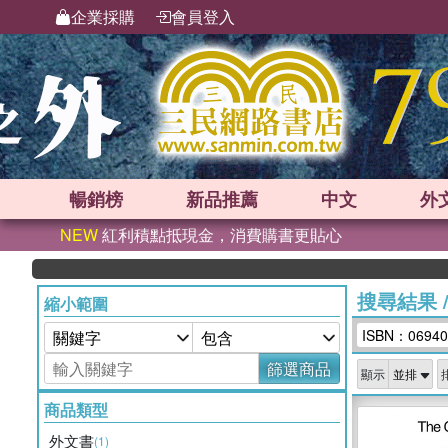
企業採購
會員登入
暢銷榜
新品
推薦
中文
外
NEW
紅利積點抵現金，消費購書更貼心
搜尋結果
縮小範圍
ISBN：06940
篩選商品
顯示
商品類型
外文書
(1)