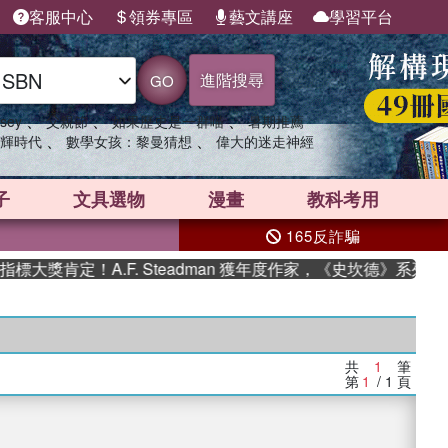
客服中心
領券專區
藝文講座
學習平台
進階搜尋
GO
、
、
、
sey
父親節
如果歷史是一群喵
暑期推薦
、
、
輝時代
數學女孩：黎曼猜想
偉大的迷走神經
子
文具選物
漫畫
教科考用
165反詐騙
大獎肯定！A.F. Steadman 獲年度作家，《史坎德》系列帶
共
1
筆
第
1
/ 1
頁