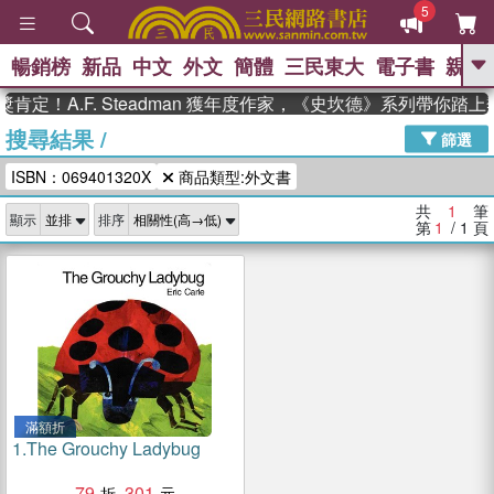
5
暢銷榜
新品
中文
外文
簡體
三民東大
電子書
親子
GO
定！A.F. Steadman 獲年度作家，《史坎德》系列帶你踏
搜尋結果
/
、
熱搜：
東野圭吾
高希均教授回憶錄
篩選
、
、
、
The Odyssey
父親節
如果歷
ISBN：069401320X
商品類型:外文書
、
、
史是一群喵
暑期推薦
國際布克
、
、
獎 臺灣漫遊錄
方念華
台灣的李
共
1
筆
顯示
排序
、
、
登輝時代
數學女孩：黎曼猜想
第
1
/ 1
頁
偉大的迷走神經
滿額折
1.
The Grouchy Ladybug
79
301