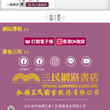
無庫存
共
1
筆
第
1
頁
網站導航 >>
聚焦三民 >>
三民書局
三民出版
本站著作權屬弘雅三民圖書股份有限公司