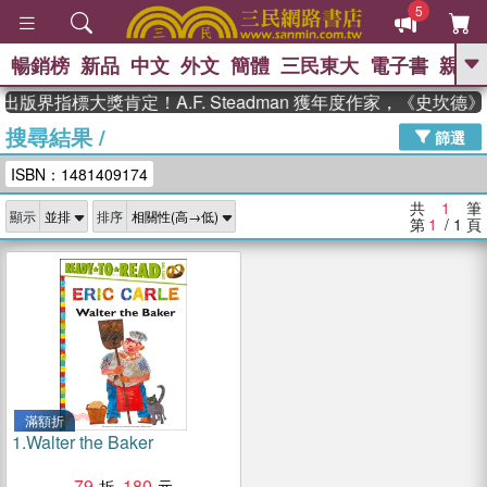
5
暢銷榜
新品
中文
外文
簡體
三民東大
電子書
親子
GO
出版界指標大獎肯定！A.F. Steadman 獲年度作家，《史坎
搜尋結果
/
、
熱搜：
東野圭吾
高希均教授回憶錄
篩選
、
、
、
The Odyssey
父親節
如果歷
ISBN：1481409174
、
、
史是一群喵
暑期推薦
國際布克
、
、
獎 臺灣漫遊錄
方念華
台灣的李
共
1
筆
顯示
排序
、
、
登輝時代
數學女孩：黎曼猜想
第
1
/ 1
頁
偉大的迷走神經
滿額折
1.
Walter the Baker
79
180