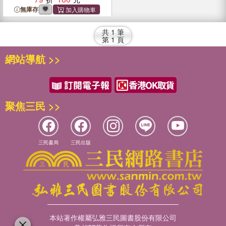
無庫存
共
1
筆
第
1
頁
網站導航 >>
聚焦三民 >>
三民書局
三民出版
本站著作權屬弘雅三民圖書股份有限公司