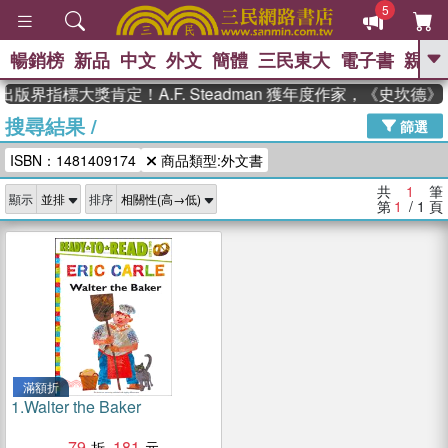
5
暢銷榜
新品
中文
外文
簡體
三民東大
電子書
親子
GO
出版界指標大獎肯定！A.F. Steadman 獲年度作家，《史坎
搜尋結果
/
、
熱搜：
東野圭吾
高希均教授回憶錄
篩選
、
、
、
The Odyssey
父親節
如果歷
ISBN：1481409174
商品類型:外文書
、
、
史是一群喵
暑期推薦
國際布克
、
、
獎 臺灣漫遊錄
方念華
台灣的李
共
1
筆
顯示
排序
、
、
登輝時代
數學女孩：黎曼猜想
第
1
/ 1
頁
偉大的迷走神經
滿額折
1.
Walter the Baker
79
181