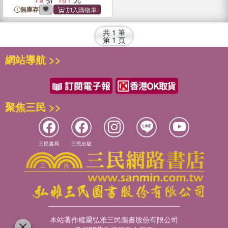
無庫存
共
1
筆
第
1
頁
網站導航 >>
聚焦三民 >>
三民書局
三民出版
本站著作權屬弘雅三民圖書股份有限公司