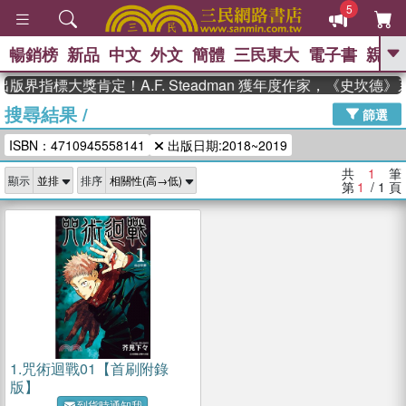
5
暢銷榜
新品
中文
外文
簡體
三民東大
電子書
親子
GO
版界指標大獎肯定！A.F. Steadman 獲年度作家，《史坎德
搜尋結果
/
、
熱搜：
東野圭吾
高希均教授回憶錄
篩選
、
、
、
The Odyssey
父親節
如果歷
ISBN：4710945558141
出版日期:2018~2019
、
、
史是一群喵
暑期推薦
國際布克
、
、
獎 臺灣漫遊錄
方念華
台灣的李
共
1
筆
顯示
排序
、
、
登輝時代
數學女孩：黎曼猜想
第
1
/ 1
頁
偉大的迷走神經
1.
咒術迴戰01【首刷附錄
版】
到貨時通知我