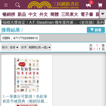
5
暢銷榜
新品
中文
外文
簡體
三民東大
電子書
親子
GO
指標大獎肯定！A.F. Steadman 獲年度作家，《史坎德》系
搜尋結果
/
、
熱搜：
東野圭吾
高希均教授回憶錄
篩選
、
、
、
The Odyssey
父親節
花開錦
ISBN：4717702088910
、
、
、
繡
暑期推薦
方念華
台灣的
、
李登輝時代
數學女孩：黎曼猜想
共
1
筆
顯示
排序
、
、
偉大的迷走神經
如果歷史是一
第
1
/ 1
頁
、
群喵
臺灣漫遊錄
1.
一筆畫出可愛感！色鉛筆
創意手繪寶典（暢銷珍藏
版）
絕版無法訂購