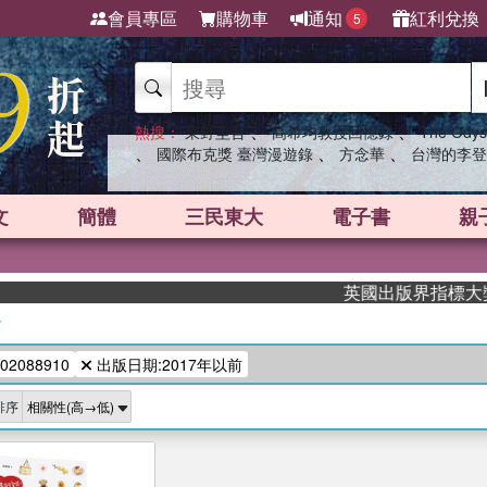
會員專區
購物車
通知
紅利兌換
5
、
、
熱搜：
東野圭吾
高希均教授回憶錄
The Odys
、
、
、
國際布克獎 臺灣漫遊錄
方念華
台灣的李登
文
簡體
三民東大
電子書
親
英國出版界指標大獎肯定
/
02088910
出版日期:2017年以前
排序