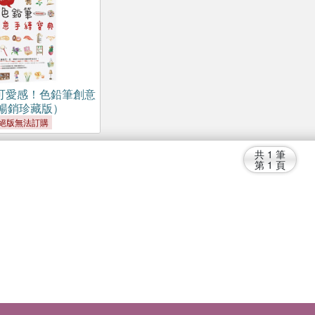
可愛感！色鉛筆創意
暢銷珍藏版）
絕版無法訂購
共
1
筆
第
1
頁