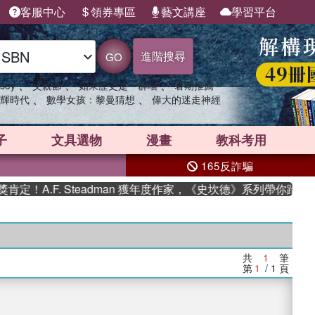
客服中心
領券專區
藝文講座
學習平台
進階搜尋
GO
、
、
、
sey
父親節
如果歷史是一群喵
暑期推薦
、
、
輝時代
數學女孩：黎曼猜想
偉大的迷走神經
子
文具選物
漫畫
教科考用
165反詐騙
！A.F. Steadman 獲年度作家，《史坎德》系列帶你踏上熱
共
1
筆
第
1
/ 1
頁