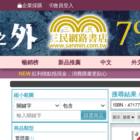
企業採購
會員登入
暢銷榜
新品
推薦
中文
外
NEW
紅利積點抵現金，消費購書更貼心
搜尋結果
縮小範圍
ISBN：47177
篩選商品
顯示
商品類型
繁體書
(1)