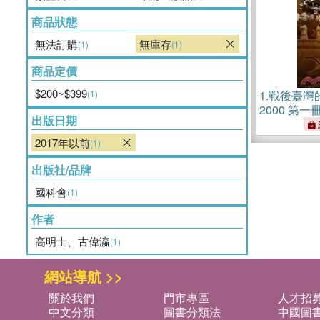
商品狀態
無法訂購
無庫存
(1)
(1)
商品定價
$200~$399
(1)
1.
戰後臺灣的
2000 第
出版日期
2017年以前
(1)
出版社/品牌
國科會
(1)
作者
高明士、古偉瀛
(1)
網站導航 >>
關於我們
門市專區
人才招
中文分類
圖書分類法
中國圖