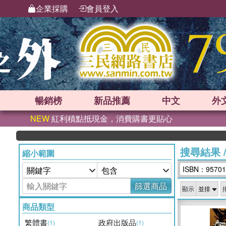
企業採購
會員登入
暢銷榜
新品
推薦
中文
外
NEW
紅利積點抵現金，消費購書更貼心
搜尋結果
縮小範圍
ISBN：95701
篩選商品
顯示
商品類型
繁體書
政府出版品
(1)
(1)