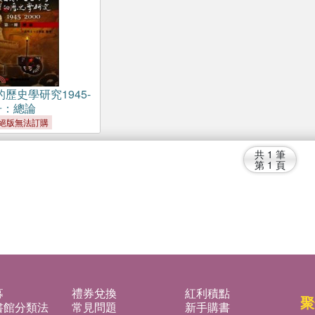
歷史學研究1945-
一冊：總論
絕版無法訂購
共
1
筆
第
1
頁
募
禮券兌換
紅利積點
聚
書館分類法
常見問題
新手購書