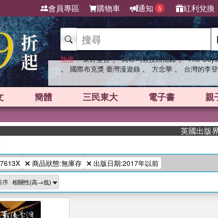
會員專區
購物車
通知
紅利兌換
5
、
、
熱搜：
東野圭吾
高希均教授回憶錄
The Odys
、
、
、
國際布克獎 臺灣漫遊錄
方念華
台灣的李登
文
簡體
三民東大
電子書
親
英國出版界指標
/
7613X
商品狀態:無庫存
出版日期:2017年以前
排序