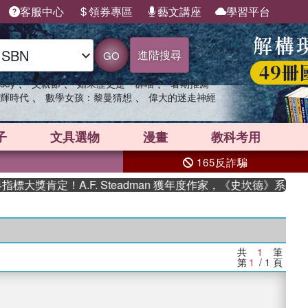
客服中心
領券專區
藝文講座
學習平台
進階搜尋
GO
、
、
、
sey
父親節
如果歷史是一群喵
暑期推薦
、
、
輝時代
數學女孩：黎曼猜想
偉大的迷走神經
子
文具選物
漫畫
教科考用
165反詐騙
大獎肯定！A.F. Steadman 獲年度作家，《史坎德》系列帶
共
1
筆
第
1
/ 1
頁